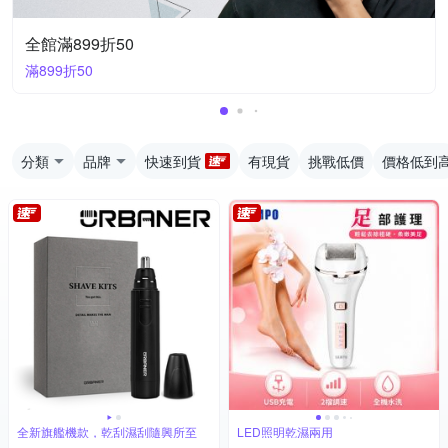
全館滿899折50
滿899折50
分類
品牌
快速到貨
有現貨
挑戰低價
價格低到
全新旗艦機款，乾刮濕刮隨興所至
LED照明乾濕兩用