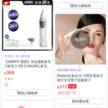
加入購物車
補貨中
水洗式二合一除毛器
【SAMPO 聲寶】水洗電動鼻毛
刀除毛刀 EB-Z1802WL(鼻毛
機/鼻毛修剪器/私密處)
精緻眉眼 輕鬆勾勒
368
$
Reddot紅點生活 USB充電多功
4
(
5
)
能可水洗雙刀頭修眉刀
券
312
81折
$
加入購物車
限時下殺
券
貨到通知我