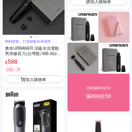
加入購物車
輕輕鬆鬆，打造帥氣有神眉型
奧本URBANER 頂級水洗電動
男用修容刀(台灣製) MB-062B
(修眉刀/眉毛刀/電動修眉/眉毛)
588
$
活動
券
加入購物車
全館滿899折50
滿899折50