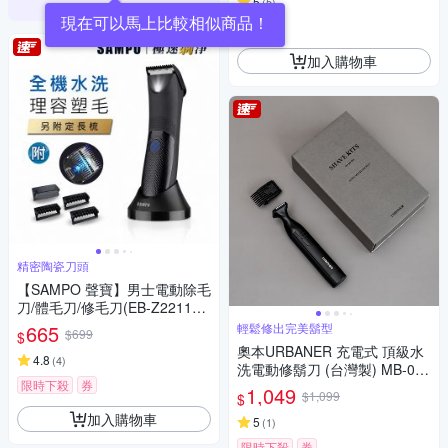
5
(
5
)
券
加入購物車
精密陶瓷刀頭
【SAMPO 聲寶】男士電動除毛
刀/體毛刀/修毛刀(EB-Z2211W
L)
665
輕鬆修出完美鬍型
$699
$
奧本URBANER 充電式 頂級水
4.8
(
4
)
洗電動修鬍刀 (台灣製) MB-042
限時下殺
券
C
1,049
$1,099
$
加入購物車
5
(
1
)
限時下殺
券