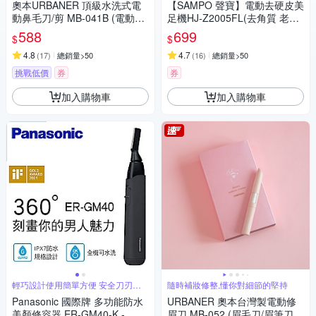
奧本URBANER 頂級水洗式電
【SAMPO 聲寶】電動去硬皮美
動鼻毛刀/剪 MB-041B (電動鼻
足機HJ-Z2005FL(去角質 老繭
毛刀/鼻毛剪/電動鼻毛剪/鼻毛/
修足 去除死皮)
588
699
$
$
鼻毛修剪器/電動鼻毛修剪器)
4.8
4.7
(
17
)
總銷量>50
(
16
)
總銷量>50
挑戰低價
券
券
加入購物車
加入購物車
輕巧設計使用簡單方便 安全刀刃肌
隨時補妝修整,懂你對細節的堅持
膚無負擔
Panasonic 國際牌 多功能防水
URBANER 奧本台灣製電動修
美顏修容器 ER-GM40-K -
眉刀 MB-052 (眉毛刀/眉筆刀/