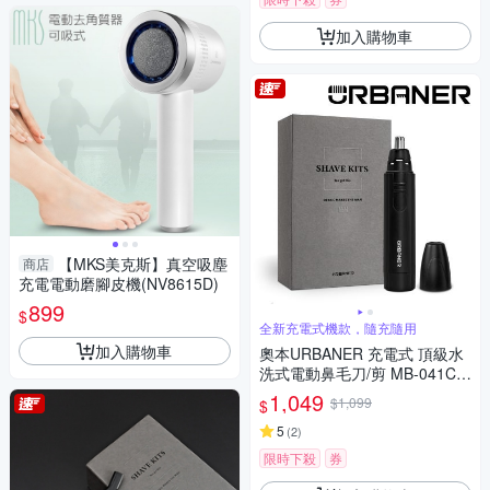
加入購物車
【MKS美克斯】真空吸塵
商店
充電電動磨腳皮機(NV8615D)
899
$
全新充電式機款，隨充隨用
加入購物車
奧本URBANER 充電式 頂級水
洗式電動鼻毛刀/剪 MB-041C
(電動鼻毛刀/鼻毛剪/電動鼻毛
1,049
$1,099
$
剪/鼻毛/鼻毛修剪器/電動鼻毛修
剪器)
5
(
2
)
限時下殺
券