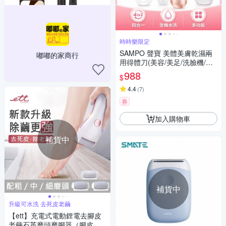
時時樂限定
SAMPO 聲寶 美體美膚乾濕兩
嘟嘟的家商行
用得體刀(美容/美足/洗臉機/除
毛)(時時樂限定)
988
$
4.4
(
7
)
券
加入購物車
補貨中
補貨中
升級可水洗 去死皮老繭
【ett】充電式電動鋰電去腳皮
老繭石英磨頭磨腳器（腳皮機/