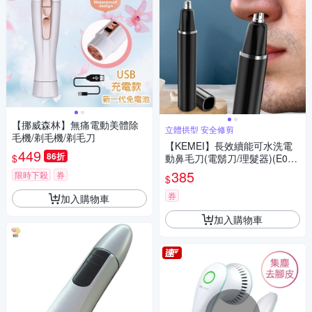
【挪威森林】無痛電動美體除
立體拱型 安全修剪
毛機/剃毛機/剃毛刀
【KEMEI】長效續能可水洗電
449
86折
$
動鼻毛刀(電鬍刀/理髮器)(E039
6)
385
限時下殺
券
$
券
加入購物車
加入購物車