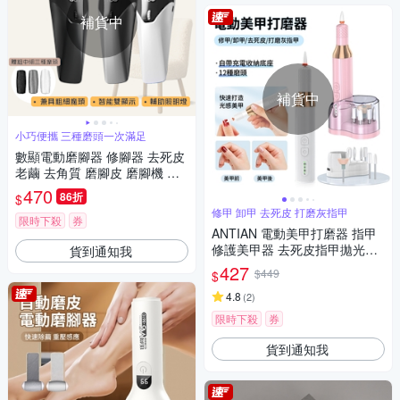
補貨中
補貨中
小巧便攜 三種磨頭一次滿足
數顯電動磨腳器 修腳器 去死皮
老繭 去角質 磨腳皮 磨腳機 修
足機 磨腳皮神器 自動磨腳皮 磨
470
86折
$
足機 去老繭
修甲 卸甲 去死皮 打磨灰指甲
限時下殺
券
ANTIAN 電動美甲打磨器 指甲
修護美甲器 去死皮指甲拋光機
貨到通知我
便攜式小型磨甲機 附充電底座
427
$449
$
4.8
(
2
)
限時下殺
券
貨到通知我