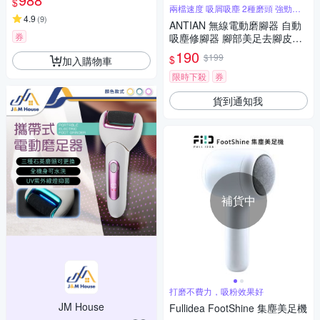
$
兩檔速度 吸屑吸塵 2種磨頭 強勁鋰
電
4.9
(
9
)
ANTIAN 無線電動磨腳器 自動
券
吸塵修腳器 腳部美足去腳皮磨
皮機
190
$199
$
加入購物車
限時下殺
券
貨到通知我
補貨中
打磨不費力，吸粉效果好
JM House
Fullidea FootShine 集塵美足機