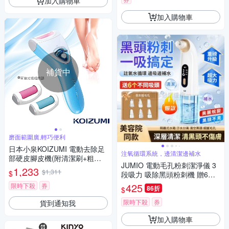
加入購物車
加入購物車
補貨中
磨面範圍廣,輕巧便利
日本小泉KOIZUMI 電動去除足
注氧循環系統，邊清潔邊補水
部硬皮腳皮機(附清潔刷+粗磨
JUMIO 電動毛孔粉刺潔淨儀 3
頭+細磨頭)-藍色
1,233
$1,311
$
段吸力 吸除黑頭粉刺機 贈6個
吸頭 交換禮物
425
限時下殺
券
86折
$
限時下殺
券
貨到通知我
加入購物車