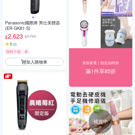
Panasonic國際牌 男仕美體器
(ER-GK81-S)
2,623
$2,790
$
5
(
2
)
限時下殺
券
加入購物車
美容家電｜指定品85折
滿1件享85折
補貨中