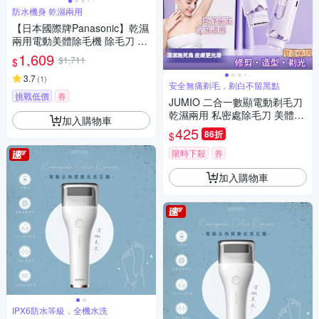
防水機身 乾濕兩用
【日本國際牌Panasonic】乾濕
兩用電動美體除毛機 除毛刀 得
體刀(全機可水洗)附清潔刷
1,609
$1,711
$
3.7
(
1
)
安全無痛剃毛，剃白不留黑點
挑戰低價
券
JUMIO 二合一數顯電動剃毛刀
乾濕兩用 私密處除毛刀 美體脫
加入購物車
毛儀 腋毛/唇毛/ 腳毛 剃毛器
425
86折
$
限時下殺
券
加入購物車
IPX6防水等級，全機水洗