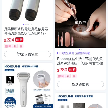
補貨中
月陽機頭水洗電動鼻毛修剪器
鼻毛刀超值2入(KEME9112)
224
81折
$
限時下殺
券
LED柔光聚焦 清礎好清潔
加入購物車
Reddot紅點生活 LED超便利質
感耳鼻清潔組(3入組-內附電池)
280
81折
$
限時下殺
券
貨到通知我