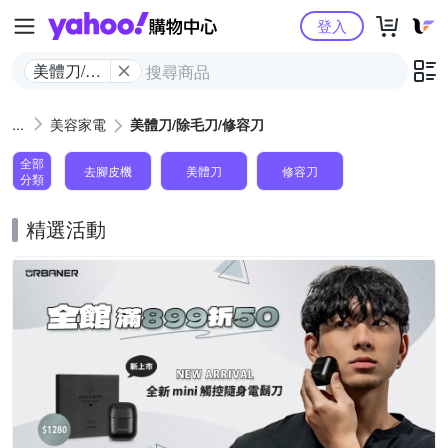
Yahoo購物中心
登入
美體刀/除
毛刀/修容
刀
美容家電
美體刀/除毛刀/修容刀
全部
去腳皮機
美體刀
修容刀
分類
精選活動