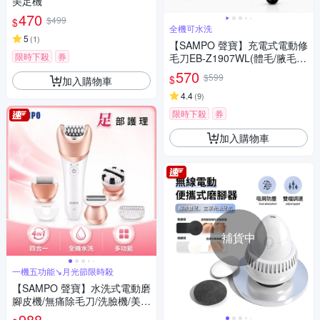
美足機
470
$499
$
全機可水洗
5
(
1
)
【SAMPO 聲寶】充電式電動修
限時下殺
券
毛刀EB-Z1907WL(體毛/腋毛/
私密毛/胸毛)
570
$599
$
加入購物車
4.4
(
9
)
限時下殺
券
加入購物車
補貨中
一機五功能↘月光節限時殺
【SAMPO 聲寶】水洗式電動磨
腳皮機/無痛除毛刀/洗臉機/美體
除毛機(EB-Z1706WL)
988