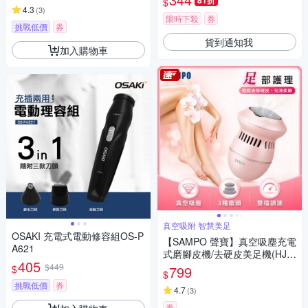
81折
$
4.3
(
3
)
限時下殺
券
挑戰低價
券
貨到通知我
加入購物車
真空吸附 智慧美足
OSAKI 充電式電動修容組OS-P
【SAMPO 聲寶】真空吸塵充電
A621
式磨腳皮機/去硬皮美足機(HJ-Z
405
21U2FL)
$449
$
799
$
挑戰低價
券
4.7
(
3
)
券