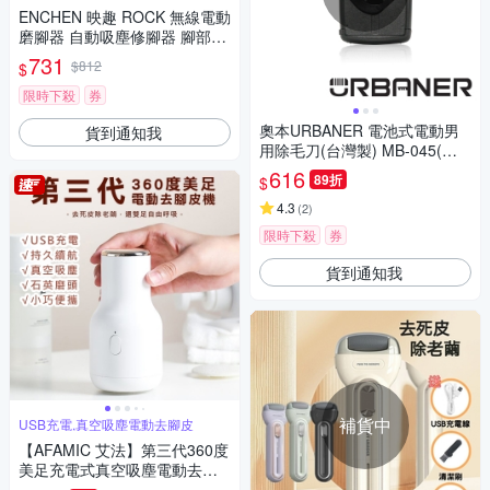
ENCHEN 映趣 ROCK 無線電動
磨腳器 自動吸塵修腳器 腳部美
足磨皮機 去腳皮機
731
$812
$
限時下殺
券
奧本URBANER 電池式電動男
貨到通知我
用除毛刀(台灣製) MB-045(黑
色)
616
89折
$
4.3
(
2
)
限時下殺
券
貨到通知我
補貨中
USB充電,真空吸塵電動去腳皮
【AFAMIC 艾法】第三代360度
美足充電式真空吸塵電動去腳
皮機(去硬皮 磨腳皮 吸入式)