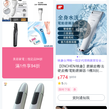
補貨中
美容家電｜指定品94折
映趣台灣唯一指定代理商購買安全有
保障
滿1件享94折
【ENCHEN/映趣】磨腳皮機/去
硬皮機/電動磨腳器-1機3頭(可
去角質 老繭 修足 死皮)
774
$859
$
5
(
1
)
限時下殺
券
貨到通知我