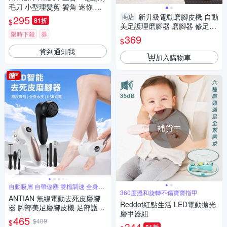
毛刀 小型理髮剪 鬢角 迷你 手
推剪 理髮器 剃頭器 寵物 局部
新升級電動磨腳皮機 自動
商店
295
81折
$
剃刀 修毛器 剃毛器 剪髮器 電
美足護理磨腳器 磨腳器 修足器
推剪 鬢角 推剪器
限時下殺
券
足部去角質 去死皮 足部修復 附
369
$
三種磨頭
貨到通知我
加入購物車
補貨中
自動吸屑 自帶儲塵 雙檔調速 全身水
洗
360度溫和旋轉不傷寶寶指甲
ANTIAN 無線電動去死皮磨腳
Reddot紅點生活 LED電動拋光
器 腳部美足磨腳皮機 足部護理
磨甲器組
刮腳皮器
465
$489
$
344