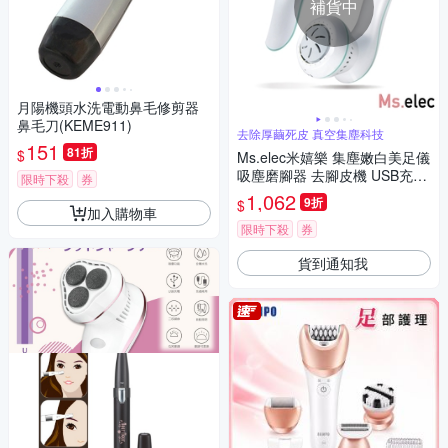
補貨中
月陽機頭水洗電動鼻毛修剪器
鼻毛刀(KEME911)
去除厚繭死皮 真空集塵科技
151
81折
$
Ms.elec米嬉樂 集塵嫩白美足儀
吸塵磨腳器 去腳皮機 USB充電
限時下殺
券
去除厚繭
1,062
9折
$
加入購物車
限時下殺
券
貨到通知我