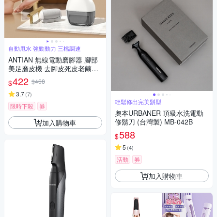
自動甩水 強勁動力 三檔調速
ANTIAN 無線電動磨腳器 腳部
美足磨皮機 去腳皮死皮老繭修
足機 足部護理打磨刮腳底皮機
422
$468
$
3.7
(
7
)
輕鬆修出完美鬍型
限時下殺
券
奧本URBANER 頂級水洗電動
修鬍刀 (台灣製) MB-042B
加入購物車
588
$
5
(
4
)
活動
券
加入購物車