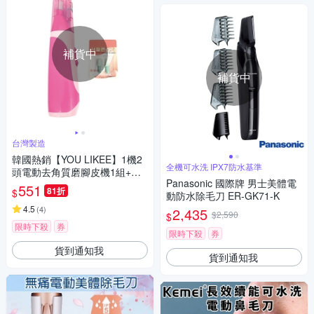
補貨中
補貨中
台灣製造
韓國熱銷【YOU LIKEE】1機2
全機可水洗 IPX7防水基準
頭電動去角質磨腳皮機1組+替
Panasonic 國際牌 男士美體電
換芯頭1組
551
81折
$
動防水除毛刀 ER-GK71-K
4.5
(
4
)
2,435
$2,590
$
限時下殺
券
限時下殺
券
貨到通知我
貨到通知我