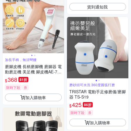
貨到通知我
加長手柄，無須彎腰
磨腳皮機 長柄磨腳機 磨腳器 電
動磨足機 美足機 腳皮機AE-71
5
368
81折
$
磨砂頭可水洗 360度圓弧打磨
限時下殺
券
TRISTAR 電動手足修磨儀/磨腳
器 TS-S19
加入購物車
425
86折
$
限時下殺
券
加入購物車