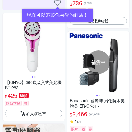
736
$799
$
限時下殺
券
現在可以追蹤你喜愛的商店！
貨到通知我
補貨中
【KINYO】360度吸入式美足機
BT-283
425
86折
$
Panasonic 國際牌 男仕防水美
限時下殺
券
體器 ER-GK81 -
2,466
加入購物車
$2,490
$
5
(
2
)
限時下殺
券