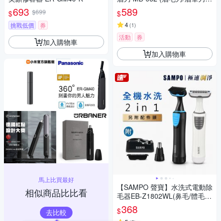
修眉/除毛刀/去毛刀/眉毛/眼線)
693
589
$699
$
$
4
挑戰低價
券
(
1
)
活動
券
加入購物車
加入購物車
馬上比買最好
【SAMPO 聲寶】水洗式電動除
相似商品比比看
毛器EB-Z1802WL(鼻毛/體毛/
腋毛/私密毛)
368
$
去比較