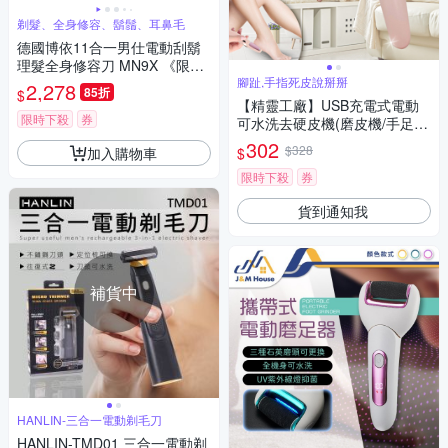
剃髮、全身修容、鬍鬚、耳鼻毛
德國博依11合一男仕電動刮鬍
理髮全身修容刀 MN9X 《限定
版-晨曦莓紅》
腳趾,手指死皮說掰掰
2,278
85折
$
【精靈工廠】USB充電式電動
限時下殺
券
可水洗去硬皮機(磨皮機/手足機
修磨儀/磨腳皮機/去角質機/滾輪
302
$328
加入購物車
$
去硬皮機/修手腳機)(S0145)
限時下殺
券
貨到通知我
補貨中
HANLIN-三合一電動剃毛刀
HANLIN-TMD01 三合一電動剃