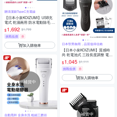
贈清潔刷TypeC充電線
【日本小泉KOIZUMI】USB充
電式 乾濕兩用 防水電動除毛 得
體刀 防水設計(贈清潔刷+充電
1,692
$1,799
$
線)-白
挑戰低價
券
日本型男御用，品質值得信賴
加入購物車
【日本小泉KOIZUMI】質感時
尚 乾電池式 三段長度調整 電動
除毛刀 得體刀(附清潔刷)KMC-
1,045
$1,111
$
0631H
挑戰低價
券
加入購物車
補貨中
補貨中
自動甩幹 全身水洗 粗細三磨頭