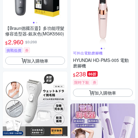
【Braun德國百靈】多功能理髮
修容造型器-銀灰色(MGK5560)
2,960
$3,288
$
挑戰低價
券
可外出電動磨腳機
HYUNDAI HD-PMS-005 電動
加入購物車
磨腳機
238
86折
$
限時下殺
券
加入購物車