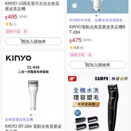
KINYO USB充電可水洗去角質
磨皮美足機
495
$549
$
IPX6防水等級，全機水洗清潔避免藏
垢
5
(
1
)
KINYO電動去角質磨皮美足機B
限時下殺
券
T-284
475
$499
$
加入購物車
4.8
(
6
)
限時下殺
券
加入購物車
去角質磨皮美足機
KINYO BT-284 電動去角質磨皮