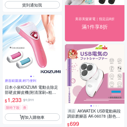
貨到通知我
美容美髮家電｜指定品8折
滿1件享8折
磨面範圍廣,輕巧便利
日本小泉KOIZUMI 電動去除足
部硬皮腳皮機(附清潔刷+粗磨
頭+細磨頭)-粉色
1,233
$1,311
$
限時下殺
券
AKWATEK USB電動兩段
商店
調節磨腳器 AK-06078 (顏色隨
加入購物車
機出貨)
699
$