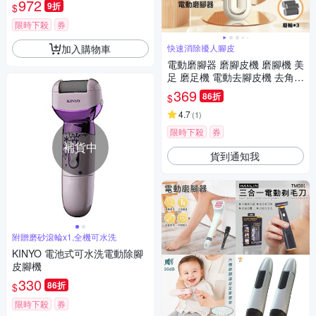
972
9折
$
限時下殺
券
加入購物車
快速消除擾人腳皮
電動磨腳器 磨腳皮機 磨腳機 美
足 磨足機 電動去腳皮機 去角質
去死皮 腳皮機 修腳器 磨皮機
369
86折
$
足修磨機
4.7
(
1
)
限時下殺
券
補貨中
貨到通知我
附贈磨砂滾輪x1,全機可水洗
KINYO 電池式可水洗電動除腳
皮腳機
330
86折
$
限時下殺
券