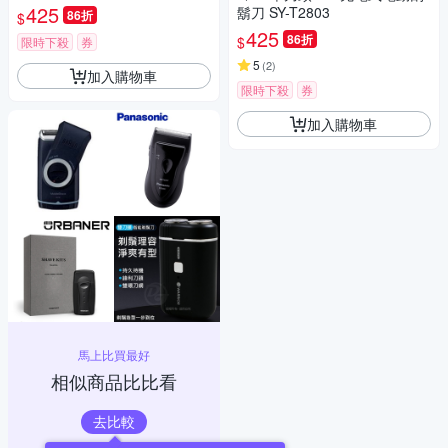
425
鬍刀 SY-T2803
86折
$
425
86折
$
限時下殺
券
5
(
2
)
加入購物車
限時下殺
券
加入購物車
馬上比買最好
相似商品比比看
去比較