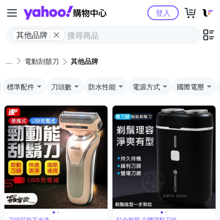
Yahoo購物中心
登入
其他品牌
電動刮鬍刀
其他品牌
標準配件
刀頭數
防水性能
電源方式
國際電壓
刀頭可拆下水洗
貼合臉部 立體浮動刀頭