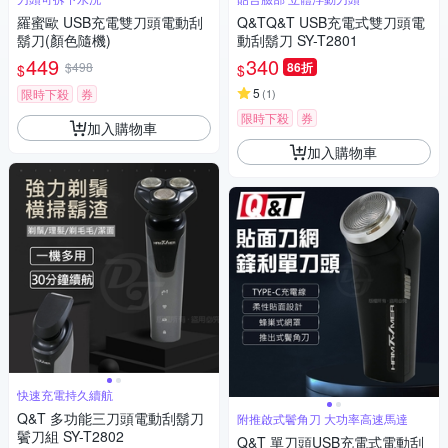
羅蜜歐 USB充電雙刀頭電動刮
Q&TQ&T USB充電式雙刀頭電
鬍刀(顏色隨機)
動刮鬍刀 SY-T2801
449
340
$498
86折
$
$
5
限時下殺
券
(
1
)
限時下殺
券
加入購物車
加入購物車
快速充電持久續航
Q&T 多功能三刀頭電動刮鬍刀
附推啟式鬢角刀 大功率高速馬達
鬢刀組 SY-T2802
Q&T 單刀頭USB充電式電動刮