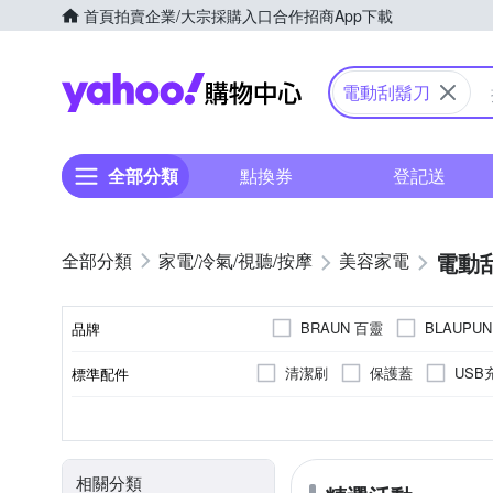
首頁
拍賣
企業/大宗採購入口
合作招商
App下載
Yahoo購物中心
電動刮鬍刀
全部分類
點換券
登記送
電動
家電/冷氣/視聽/按摩
美容家電
BRAUN 百靈
BLAUPU
品牌
SKYWORTH 創維
URB
清潔刷
保護蓋
USB
標準配件
品牌名稱
旅行套
全自動清洗座
三刀頭
全機可水洗
無
充電式
全機水洗
有國際電壓
雙刀頭
充插兩用
不可水洗
單刀
插
顏色
刀頭數
防水性能
國際電壓
電源方式
清潔方式
相關分類