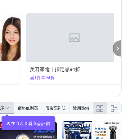
美容家電｜指定品94折
美容家
滿1件享94折
滿1件享
序
價格低到高
價格高到低
近期熱銷