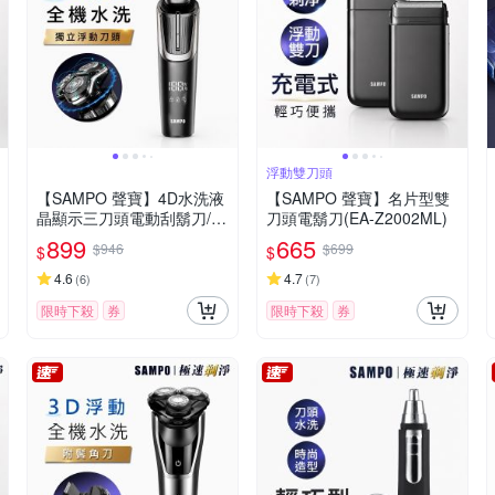
浮動雙刀頭
【SAMPO 聲寶】4D水洗液
【SAMPO 聲寶】名片型雙
晶顯示三刀頭電動刮鬍刀/電
刀頭電鬍刀(EA-Z2002ML)
鬍刀(EA-Z2432WL)
899
665
$946
$699
$
$
4.6
4.7
(
6
)
(
7
)
限時下殺
券
限時下殺
券