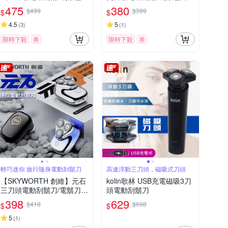
機)
機)
475
380
$499
$399
$
$
4.5
5
(
3
)
(
1
)
限時下殺
券
限時下殺
券
輕巧迷你 旅行隨身電動刮鬍刀
高速浮動三刀頭，磁吸式刀頭
【SKYWORTH 創維】元石
kolin歌林 USB充電磁吸3刀
三刀頭電動刮鬍刀/電鬍刀
頭電動刮鬍刀
台灣公司貨(充電式/IPX7防
398
629
$418
$698
$
$
水/全機水洗/磁吸刀頭)
5
(
1
)