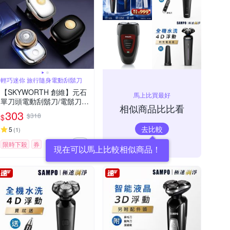
輕巧迷你 旅行隨身電動刮鬍刀
【SKYWORTH 創維】元石
馬上比買最好
單刀頭電動刮鬍刀/電鬍刀
相似商品比比看
台灣公司貨(充電式/IPX7防
303
$318
$
水/全機水洗)
去比較
5
(
1
)
限時下殺
券
現在可以馬上比較相似商品！