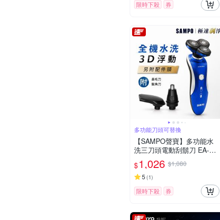
限時下殺
券
多功能刀頭可替換
【SAMPO聲寶】多功能水
洗三刀頭電動刮鬍刀 EA-Z1
901WL(鼻毛刀/鬢角刀)
1,026
$1,080
$
5
(
1
)
限時下殺
券