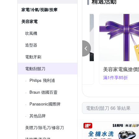
精選活動
家電/冷氣/視聽/按摩
美容家電
吹風機
造型器
電動牙刷
滿899折50
電動刮鬍刀
美容家電瘋搶價限時
99折50
滿1件享85折
Philips 飛利浦
Braun 德國百靈
Panasonic國際牌
電動刮鬍刀 66 筆結果
其他品牌
美體刀/除毛刀/修容刀