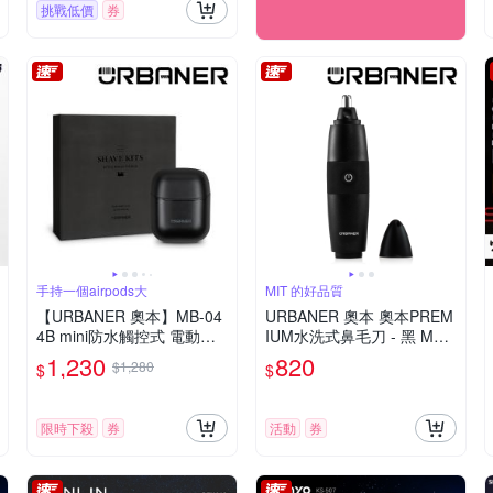
挑戰低價
券
手持一個airpods大
MIT 的好品質
【URBANER 奧本】MB-04
URBANER 奧本 奧本PREM
4B mini防水觸控式 電動刮
IUM水洗式鼻毛刀 - 黑 MB-
鬍刀(口袋電刮鬍刀/電鬍刀/
061
1,230
820
$1,280
$
$
刮鬍刀)
限時下殺
券
活動
券