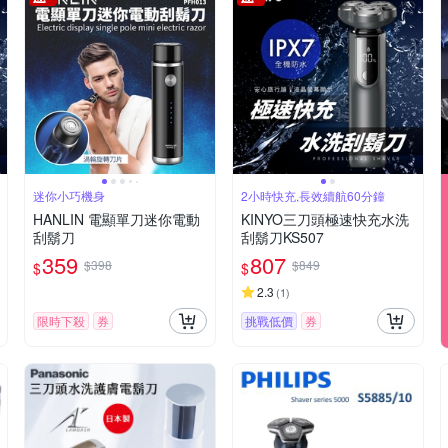
迷你小巧機身
2小時快充,長效續航60分鐘
HANLIN 電顯單刀迷你電動
KINYO三刀頭極速快充水洗
刮鬍刀
刮鬍刀KS507
359
807
$398
$849
$
$
2.3
(
1
)
限時下殺
券
挑戰低價
券