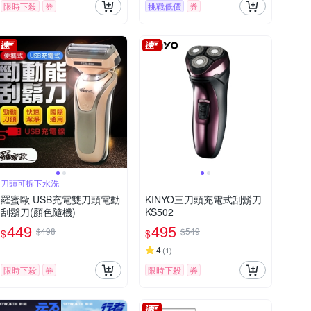
限時下殺
券
挑戰低價
券
刀頭可拆下水洗
羅蜜歐 USB充電雙刀頭電動
KINYO三刀頭充電式刮鬍刀
刮鬍刀(顏色隨機)
KS502
449
495
$498
$549
$
$
4
(
1
)
限時下殺
券
限時下殺
券