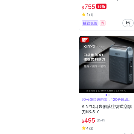
24WL)
755
86折
$
4
(
1
)
挑戰低價
券
90分鐘快速飽電，120分鐘續航
力
KINYO口袋俐落往復式刮鬍
刀KS-510
495
$549
$
4
(
2
)