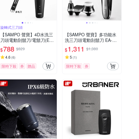
旋轉式三刀頭
【SAMPO 聲寶】4D水洗三
【SAMPO 聲寶】多功能水
刀頭電動刮鬍刀/電鬍刀(EA-
洗三刀頭電動刮鬍刀 EA-Z1
Z2132WL)
810WL
788
1,311
$829
$1,380
$
$
4.6
5
(
6
)
(
1
)
限時下殺
券
贈品
限時下殺
券