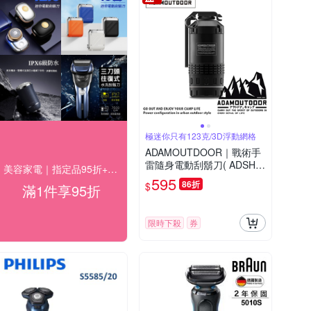
極迷你只有123克/3D浮動網格
ADAMOUTDOOR｜戰術手
雷隨身電動刮鬍刀( ADSH-
美容家電｜指定品95折+快速到貨
GRE600 旅行 戶外)
595
86折
$
滿1件享95折
限時下殺
券