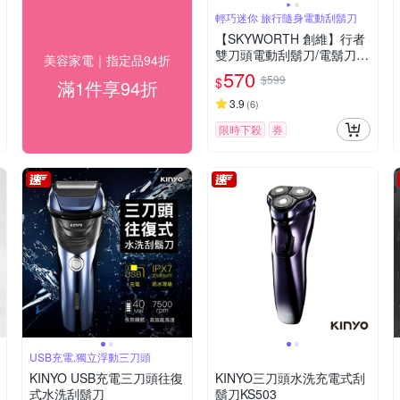
輕巧迷你 旅行隨身電動刮鬍刀
【SKYWORTH 創維】行者
雙刀頭電動刮鬍刀/電鬍刀
美容家電｜指定品94折
台灣公司貨(充電式/IPX7防
570
$599
$
滿1件享94折
水/全機水洗/磁吸刀頭)
3.9
(
6
)
限時下殺
券
USB充電,獨立浮動三刀頭
KINYO USB充電三刀頭往復
KINYO三刀頭水洗充電式刮
式水洗刮鬍刀
鬍刀KS503