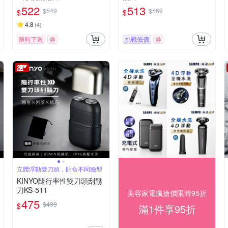
522
513
$549
$569
$
$
4.8
(
4
)
限時下殺
券
挑戰低價
券
立體浮動雙刀頭，貼合不同臉型
KINYO隨行率性雙刀頭刮鬍
刀KS-511
美容家電瘋搶價限時95折
475
$499
$
滿1件享95折