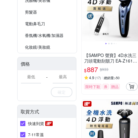
洗臉機/美容儀
剪髮器
電動鼻毛刀
香氛機/水氧機/加濕器
化妝鏡/美妝鏡
【SAMPO 聲寶】4D水洗三
刀頭電動刮鬍刀 EA-Z1613
價格
WL(電鬍刀/修容刀)
887
$933
$
-
4.9
(
17
)
總銷量>50
限時下殺
券
贈品
確定
取貨方式
快速到貨
7-11常溫