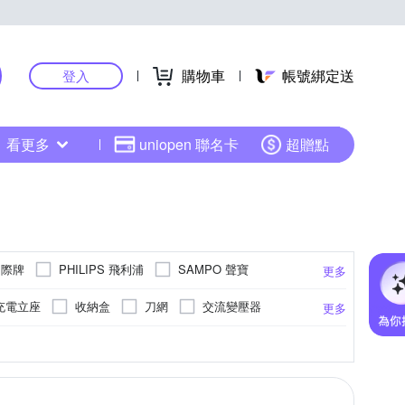
購物車
帳號綁定送
登入
看更多
uniopen 聯名卡
超贈點
 國際牌
PHILIPS 飛利浦
SAMPO 聲寶
更多
充電立座
收納盒
刀網
交流變壓器
更多