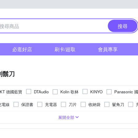
搜尋
必逛好店
刷卡/超取
會員專享
刮鬍刀
NKT 德國藍寶
Kolin 歌林
Panasonic
DTAudio
KINYO
ANER 奧本
Xiaomi 小米
其他品牌
羅蜜歐
充電線
保證書
充電器
刀片
收納袋
鬢角刀
清潔液
頭
電式
機身防潑水
六刀頭
乾電池式
展開全部