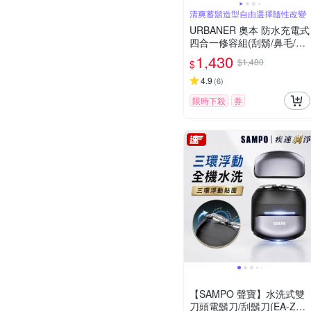
清爽蓄鬍造型自由選擇隨性改變
URBANER 奧本 防水充電式
四合一修容組(刮鬍/鼻毛/修
鬍/修容刀) MB-990 (電動刮
1,430
$1,480
$
鬍刀/電動鼻毛刀/電動鼻毛
剪/鼻毛/鼻毛修剪器/電動鼻
4.9
(
6
)
毛修剪器/修鬍刀)
限時下殺
券
【SAMPO 聲寶】水洗式雙
刀頭電鬍刀/刮鬍刀(EA-Z26