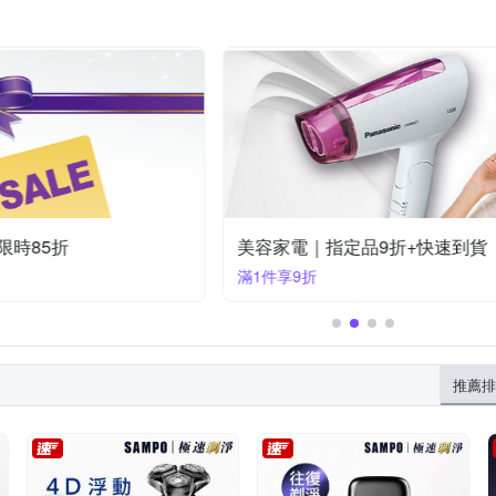
85折
美容家電｜指定品9折+快速到貨
滿1件享9折
推薦排