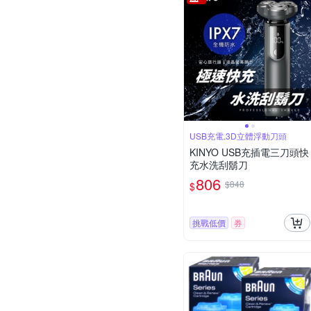
USB充電,3D立體浮動刀頭
KINYO USB充插電三刀頭快
充水洗刮鬍刀
806
$848
$
挑戰低價
券