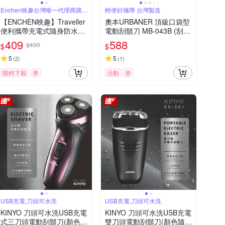
Enchen映趣台灣唯一代理商購買
輕便好攜帶 台灣製造
有保障
【ENCHEN映趣】Traveller
奧本URBANER 頂級口袋型
便利攜帶充電式隨身防水電
電動刮鬍刀 MB-043B (刮鬍
動刮鬍刀
刀/電鬍刀)
409
588
$430
$
$
5
5
(
2
)
(
1
)
限時下殺
券
活動
券
USB充電,刀頭可水洗
USB充電,刀頭可水洗
KINYO 刀頭可水洗USB充電
KINYO 刀頭可水洗USB充電
式三刀頭電動刮鬍刀(顏色隨
雙刀頭電動刮鬍刀(顏色隨