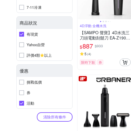
7-11冷凍
商品狀況
4D浮動 全機水洗
【SAMPO 聲寶】4D水洗三
有現貨
刀頭電動刮鬍刀 EA-Z1904
WL
887
Yahoo自營
$933
$
5
(
4
)
評價4顆
以上
限時下殺
券
優惠
挑戰低價
券
活動
清除所有條件