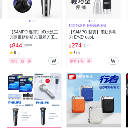
輕鬆解決鼻毛外露的困擾
【SAMPO 聲寶】3D水洗三
【SAMPO 聲寶】電動鼻毛
刀頭電動刮鬍刀/電鬍刀(EA-
刀 EY-Z1605L
Z2431WL)
844
274
$888
$288
$
$
5
5
(
3
)
(
7
)
限時下殺
券
限時下殺
券