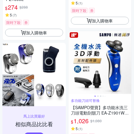
5
(
1
)
274
$288
$
限時下殺
券
5
(
7
)
加入購物車
限時下殺
券
加入購物車
多功能刀頭可替換
【SAMPO聲寶】多功能水洗三
刀頭電動刮鬍刀 EA-Z1901WL
馬上比買最好
(鼻毛刀/鬢角刀)
1,026
$1,080
$
相似商品比比看
5
(
1
)