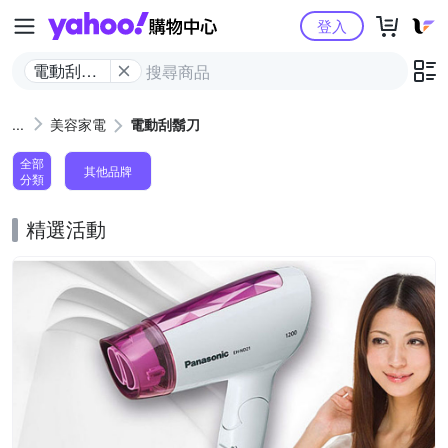
Yahoo購物中心
登入
電動刮鬍
刀
美容家電
電動刮鬍刀
全部
其他品牌
分類
精選活動