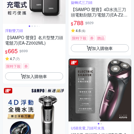
旋轉式三刀頭
【SAMPO 聲寶】4D水洗三刀
頭電動刮鬍刀/電鬍刀(EA-Z213
2WL)
788
$829
$
浮動雙刀頭
4.6
(
6
)
【SAMPO 聲寶】名片型雙刀頭
限時下殺
券
贈品
電鬍刀(EA-Z2002ML)
加入購物車
665
$699
$
4.7
(
7
)
限時下殺
券
加入購物車
USB充電,刀頭可水洗