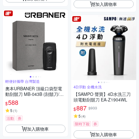
加入購物車
輕便好攜帶 台灣製造
4D浮動 全機水洗
奧本URBANER 頂級口袋型電
動刮鬍刀 MB-043B (刮鬍刀/電
【SAMPO 聲寶】4D水洗三刀
鬍刀)
頭電動刮鬍刀 EA-Z1904WL
588
$
887
$933
$
5
(
1
)
5
(
4
)
活動
券
限時下殺
券
加入購物車
加入購物車