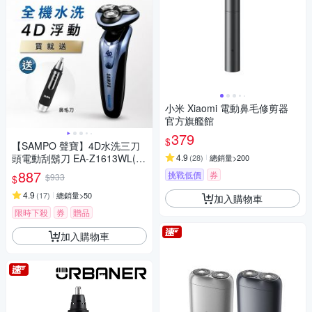
小米 Xiaomi 電動鼻毛修剪器
官方旗艦館
379
$
【SAMPO 聲寶】4D水洗三刀
頭電動刮鬍刀 EA-Z1613WL(電
4.9
(
28
)
總銷量>200
鬍刀/修容刀)
887
挑戰低價
券
$933
$
4.9
(
17
)
總銷量>50
加入購物車
限時下殺
券
贈品
加入購物車