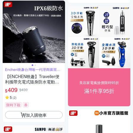
Enchen映趣台灣唯一代理商購買有
保障
【ENCHEN映趣】Traveller便
利攜帶充電式隨身防水電動刮
美容家電瘋搶價限時95折
鬍刀
409
滿1件享95折
$430
$
5
(
2
)
限時下殺
券
加入購物車