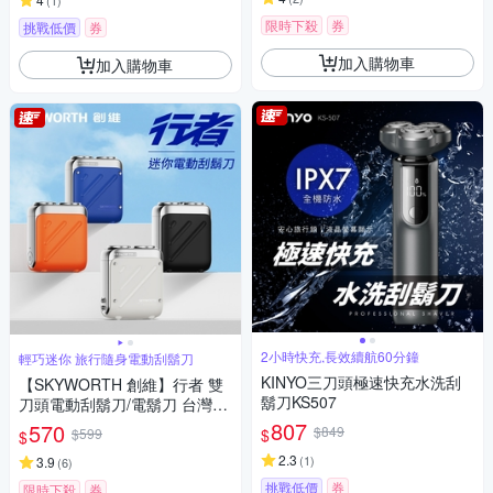
(
1
)
限時下殺
券
挑戰低價
券
加入購物車
加入購物車
2小時快充,長效續航60分鐘
輕巧迷你 旅行隨身電動刮鬍刀
KINYO三刀頭極速快充水洗刮
【SKYWORTH 創維】行者 雙
鬍刀KS507
刀頭電動刮鬍刀/電鬍刀 台灣公
司貨(充電式/IPX7防水/全機水
807
570
$849
$
$599
$
洗/磁吸刀頭)
2.3
(
1
)
3.9
(
6
)
挑戰低價
券
限時下殺
券