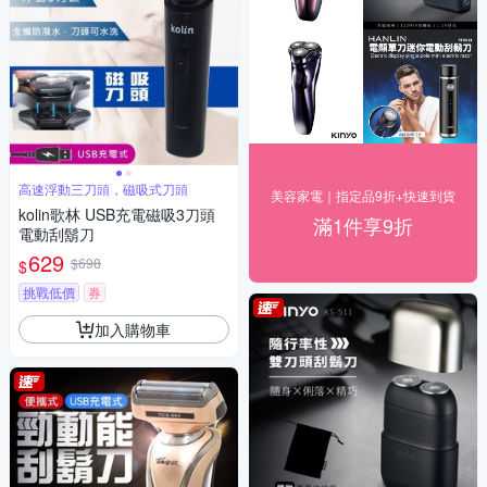
高速浮動三刀頭，磁吸式刀頭
美容家電｜指定品9折+快速到貨
kolin歌林 USB充電磁吸3刀頭
滿1件享9折
電動刮鬍刀
629
$698
$
挑戰低價
券
加入購物車