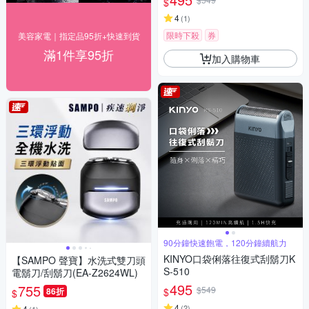
$
4
(
1
)
限時下殺
券
美容家電｜指定品95折+快速到貨
滿1件享95折
加入購物車
90分鐘快速飽電，120分鐘續航力
KINYO口袋俐落往復式刮鬍刀K
【SAMPO 聲寶】水洗式雙刀頭
S-510
電鬍刀/刮鬍刀(EA-Z2624WL)
495
755
$549
$
86折
$
4
(
2
)
4