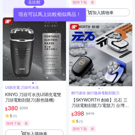
去比較
限時下殺
券
加入購物車
現在可以馬上比較相似商品！
USB充電,刀頭可水洗
輕巧迷你 旅行隨身電動刮鬍刀
KINYO 刀頭可水洗USB充電雙
刀頭電動刮鬍刀(顏色隨機)
【SKYWORTH 創維】元石 三
刀頭電動刮鬍刀/電鬍刀 台灣公
380
$399
$
司貨(充電式/IPX7防水/全機水
398
$418
$
5
洗/磁吸刀頭)
(
1
)
5
(
1
)
限時下殺
券
限時下殺
券
加入購物車