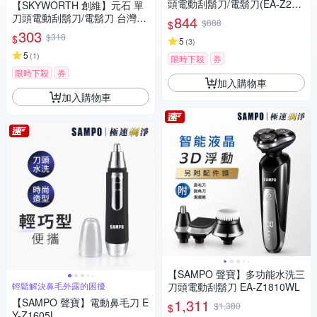
頭電動刮鬍刀/電鬍刀(EA-Z243
【SKYWORTH 創維】元石 單
1WL)
刀頭電動刮鬍刀/電鬍刀 台灣公
844
$888
$
司貨(充電式/IPX7防水/全機水
303
$318
$
5
(
3
)
洗)
5
(
1
)
限時下殺
券
限時下殺
券
加入購物車
加入購物車
【SAMPO 聲寶】多功能水洗三
輕鬆解決鼻毛外露的困擾
刀頭電動刮鬍刀 EA-Z1810WL
【SAMPO 聲寶】電動鼻毛刀 E
1,311
$1,380
$
Y-Z1605L