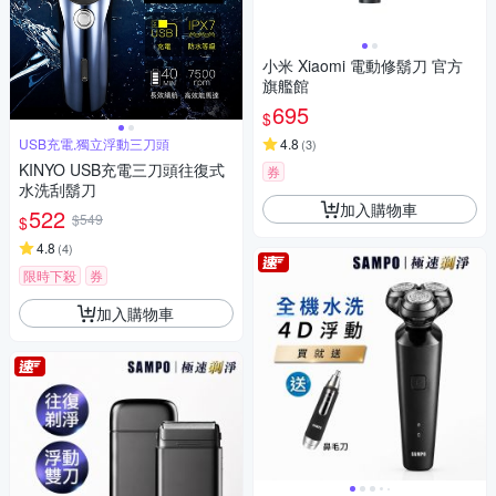
小米 Xiaomi 電動修鬍刀 官方
旗艦館
695
$
USB充電,獨立浮動三刀頭
4.8
(
3
)
KINYO USB充電三刀頭往復式
券
水洗刮鬍刀
加入購物車
522
$549
$
4.8
(
4
)
限時下殺
券
加入購物車