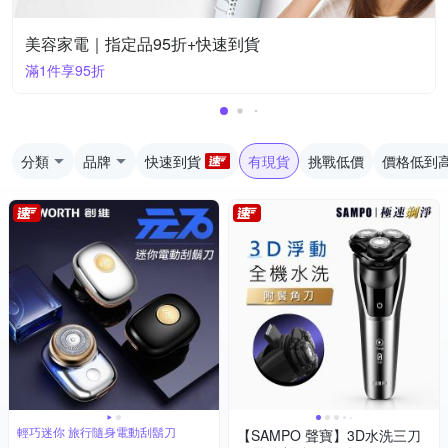
美容家電｜指定品95折+快速到貨
滿1件享95折
分類
品牌
快速到貨
有現貨
挑戰低價
價格低到
輕巧迷你 旅行隨身電動刮鬍刀
【SAMPO 聲寶】3D水洗三刀