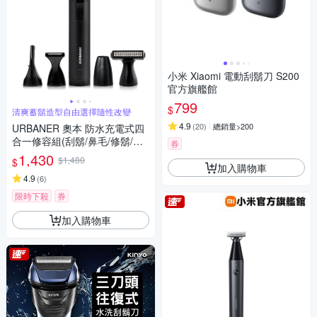
小米 Xiaomi 電動刮鬍刀 S200
官方旗艦館
799
$
清爽蓄鬍造型自由選擇隨性改變
4.9
(
20
)
總銷量>200
URBANER 奧本 防水充電式四
合一修容組(刮鬍/鼻毛/修鬍/修
券
容刀) MB-990 (電動刮鬍刀/電
1,430
$1,480
$
動鼻毛刀/電動鼻毛剪/鼻毛/鼻毛
加入購物車
修剪器/電動鼻毛修剪器/修鬍
4.9
(
6
)
刀)
限時下殺
券
加入購物車