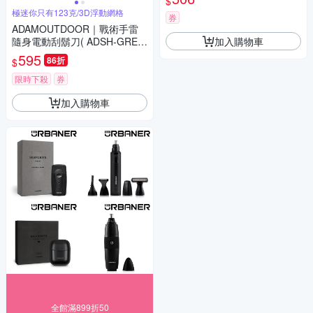
$
極迷你只有123克/3D浮動網格
券
ADAMOUTDOOR｜戰術手雷
加入購物車
隨身電動刮鬍刀( ADSH-GRE6
00 旅行 戶外)
595
86折
$
限時下殺
券
加入購物車
全館滿899折50