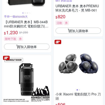
MIT 的好品質
URBANER 奧本 奧本PREMIU
M水洗式鼻毛刀 - 黑 MB-061
820
手持一個airpods大
$
【URBANER 奧本】MB-044B
活動
券
mini防水觸控式 電動刮鬍刀(口
袋電刮鬍刀/電鬍刀/刮鬍刀)
加入購物車
1,230
$1,280
$
限時下殺
券
加入購物車
小米 Xiaomi 電動刮鬍刀 Pro 刀
頭
506