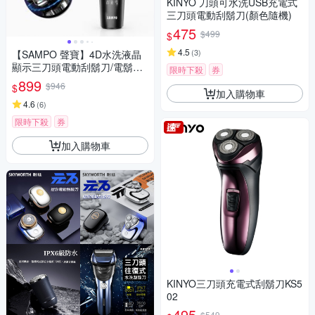
KINYO 刀頭可水洗USB充電式
三刀頭電動刮鬍刀(顏色隨機)
475
$499
$
4.5
(
3
)
【SAMPO 聲寶】4D水洗液晶
顯示三刀頭電動刮鬍刀/電鬍刀
限時下殺
券
(EA-Z2432WL)
899
$946
$
加入購物車
4.6
(
6
)
限時下殺
券
加入購物車
KINYO三刀頭充電式刮鬍刀KS5
02
495
$549