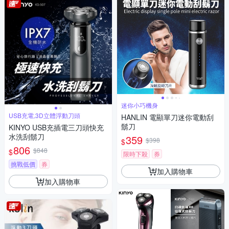
迷你小巧機身
USB充電,3D立體浮動刀頭
HANLIN 電顯單刀迷你電動刮
鬍刀
KINYO USB充插電三刀頭快充
水洗刮鬍刀
359
$398
$
806
$848
$
限時下殺
券
挑戰低價
券
加入購物車
加入購物車