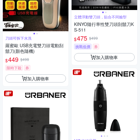
立體浮動雙刀頭，貼合不同臉型
KINYO隨行率性雙刀頭刮鬍刀K
S-511
475
刀頭可拆下水洗
$499
$
羅蜜歐 USB充電雙刀頭電動刮
挑戰低價
券
鬍刀(顏色隨機)
加入購物車
449
$498
$
限時下殺
券
加入購物車