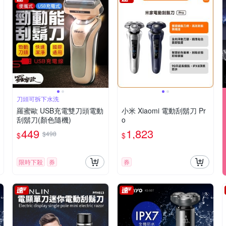
刀頭可拆下水洗
羅蜜歐 USB充電雙刀頭電動
小米 Xiaomi 電動刮鬍刀 Pr
刮鬍刀(顏色隨機)
o
449
1,823
$498
$
$
限時下殺
券
券