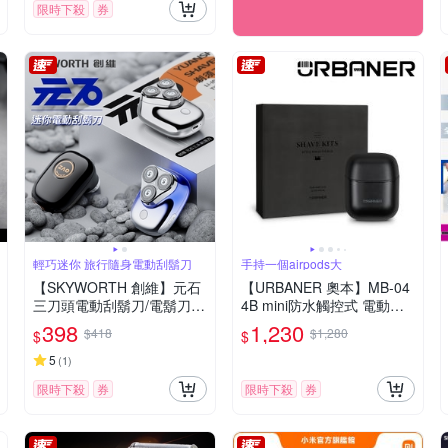
限時下殺
券
輕巧迷你 旅行隨身電動刮鬍刀
手持一個airpods大
【SKYWORTH 創維】元石
【URBANER 奧本】MB-04
三刀頭電動刮鬍刀/電鬍刀
4B mini防水觸控式 電動刮
台灣公司貨(充電式/IPX7防
鬍刀(口袋電刮鬍刀/電鬍刀/
398
1,230
$418
$1,280
$
$
水/全機水洗/磁吸刀頭)
刮鬍刀)
5
(
1
)
限時下殺
券
限時下殺
券