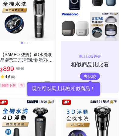
【SAMPO 聲寶】4D水洗液
馬上比買最好
晶顯示三刀頭電動刮鬍刀/電
相似商品比比看
鬍刀(EA-Z2432WL)
899
$946
$
去比較
4.6
(
6
)
限時下殺
券
現在可以馬上比較相似商品！