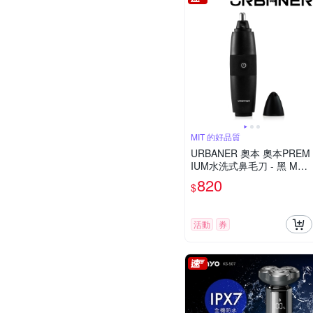
MIT 的好品質
URBANER 奧本 奧本PREM
IUM水洗式鼻毛刀 - 黑 MB-
061
820
$
活動
券