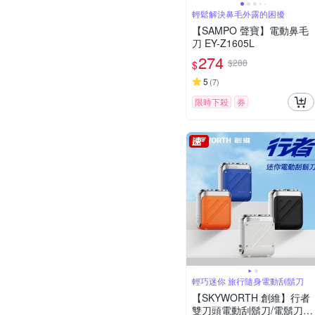
輕鬆解決鼻毛外露的困擾
【SAMPO 聲寶】電動鼻毛
刀 EY-Z1605L
274
$288
$
5
(
7
)
限時下殺
券
輕巧迷你 旅行隨身電動刮鬍刀
【SKYWORTH 創維】行者
雙刀頭電動刮鬍刀/電鬍刀