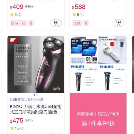
動刮鬍刀
刀/電鬍刀)
409
588
$430
$
$
5
5
(
2
)
(
1
)
限時下殺
券
活動
券
USB充電,刀頭可水洗
KINYO 刀頭可水洗USB充電
式三刀頭電動刮鬍刀(顏色隨
美容家電｜指定品94折
機)
475
$499
$
滿1件享94折
4.5
(
3
)