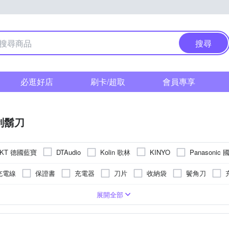
搜尋
必逛好店
刷卡/超取
會員專享
刮鬍刀
NKT 德國藍寶
Kolin 歌林
Panasonic
DTAudio
KINYO
ANER 奧本
Xiaomi 小米
其他品牌
羅蜜歐
充電線
保證書
充電器
刀片
收納袋
鬢角刀
清潔液
頭
電式
機身防潑水
六刀頭
乾電池式
展開全部