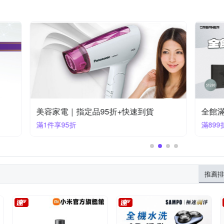
85折
美容家電｜指定品9折+快速到貨
滿1件享9折
推薦排