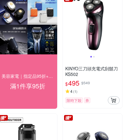
KINYO三刀頭充電式刮鬍刀
KS502
美容家電｜指定品95折+快速到貨
495
$549
$
滿1件享95折
4
(
1
)
限時下殺
券