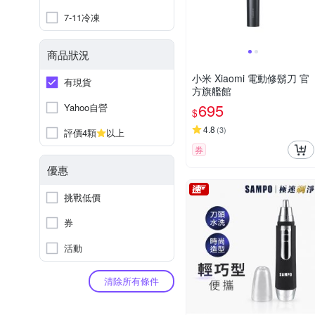
7-11冷凍
商品狀況
小米 Xiaomi 電動修鬍刀 官
有現貨
方旗艦館
695
Yahoo自營
$
4.8
(
3
)
評價4顆
以上
券
優惠
挑戰低價
券
活動
清除所有條件