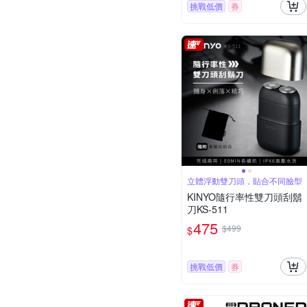
挑戰低價
券
立體浮動雙刀頭，貼合不同臉型
KINYO隨行率性雙刀頭刮鬍
刀KS-511
475
$499
$
挑戰低價
券