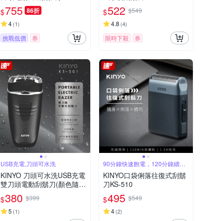
24WL)
755
522
86折
$549
$
$
4
4.8
(
1
)
(
4
)
挑戰低價
券
限時下殺
券
USB充電,刀頭可水洗
90分鐘快速飽電，120分鐘續航
力
KINYO 刀頭可水洗USB充電
KINYO口袋俐落往復式刮鬍
雙刀頭電動刮鬍刀(顏色隨
刀KS-510
機)
380
495
$399
$549
$
$
5
4
(
1
)
(
2
)