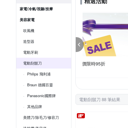
精選活動
家電/冷氣/視聽/按摩
美容家電
吹風機
造型器
電動牙刷
滿899折50
電動刮鬍刀
美容家電瘋搶價限時
99折50
滿1件享85折
Philips 飛利浦
Braun 德國百靈
Panasonic國際牌
電動刮鬍刀 88 筆結果
其他品牌
美體刀/除毛刀/修容刀