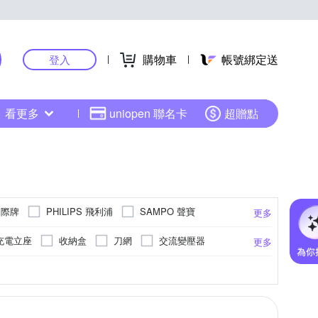
購物車
帳號綁定送
登入
看更多
uniopen 聯名卡
超贈點
 國際牌
PHILIPS 飛利浦
SAMPO 聲寶
更多
充電立座
收納盒
刀網
交流變壓器
更多