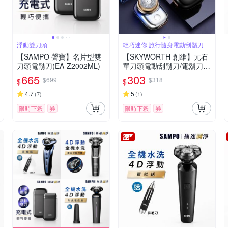
浮動雙刀頭
輕巧迷你 旅行隨身電動刮鬍刀
【SAMPO 聲寶】名片型雙
【SKYWORTH 創維】元石
刀頭電鬍刀(EA-Z2002ML)
單刀頭電動刮鬍刀/電鬍刀
台灣公司貨(充電式/IPX7防
665
303
$699
$318
$
$
水/全機水洗)
4.7
5
(
7
)
(
1
)
限時下殺
券
限時下殺
券