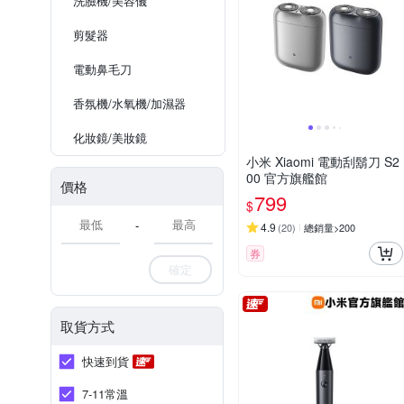
洗臉機/美容儀
剪髮器
電動鼻毛刀
香氛機/水氧機/加濕器
化妝鏡/美妝鏡
小米 Xiaomi 電動刮鬍刀 S2
00 官方旗艦館
價格
799
$
-
4.9
(
20
)
總銷量>200
券
確定
取貨方式
快速到貨
7-11常溫