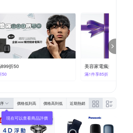
美容家電｜指定品94折
美容家
滿1件享94折
滿1件享
序
價格低到高
價格高到低
近期熱銷