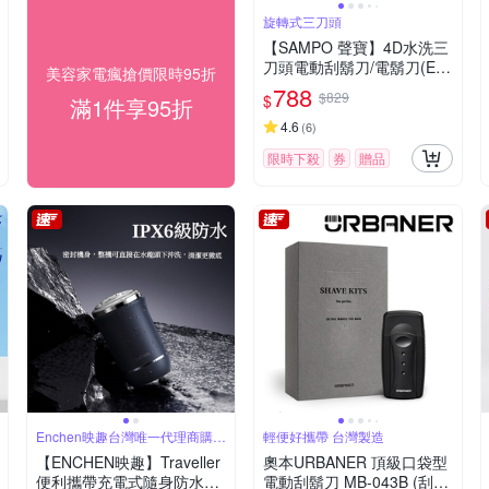
旋轉式三刀頭
【SAMPO 聲寶】4D水洗三
刀頭電動刮鬍刀/電鬍刀(EA-
美容家電瘋搶價限時95折
Z2132WL)
788
$829
$
滿1件享95折
4.6
(
6
)
限時下殺
券
贈品
Enchen映趣台灣唯一代理商購買
輕便好攜帶 台灣製造
有保障
【ENCHEN映趣】Traveller
奧本URBANER 頂級口袋型
便利攜帶充電式隨身防水電
電動刮鬍刀 MB-043B (刮鬍