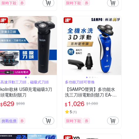
限時下殺
券
限時下殺
券
高速浮動三刀頭，磁吸式刀頭
多功能刀頭可替換
kolin歌林 USB充電磁吸3刀
【SAMPO聲寶】多功能水
頭電動刮鬍刀
洗三刀頭電動刮鬍刀 EA-Z1
901WL(鼻毛刀/鬢角刀)
629
1,026
$698
$1,080
$
$
5
(
1
)
挑戰低價
券
限時下殺
券