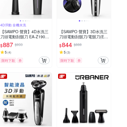
4D浮動 全機水洗
【SAMPO 聲寶】4D水洗三
【SAMPO 聲寶】3D水洗三
刀頭電動刮鬍刀 EA-Z1904
刀頭電動刮鬍刀/電鬍刀(EA-
WL
Z2431WL)
887
844
$933
$888
$
$
5
5
(
4
)
(
3
)
限時下殺
券
限時下殺
券