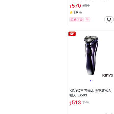
台灣公司貨(充電式/IPX7防
570
$599
$
水/全機水洗/磁吸刀頭)
3.9
(
6
)
限時下殺
券
KINYO三刀頭水洗充電式刮
鬍刀KS503
513
$569
$