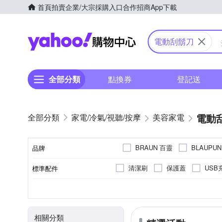
首頁
拍賣
企業/大宗採購入口
合作招商
App下載
Yahoo購物中心
電動刮鬍刀
全部分類
點換券
登記送
電動
家電/冷氣/視聽/按摩
美容家電
BRAUN 百靈
BLAUPU
品牌
SKYWORTH 創維
URB
清潔刷
保護蓋
USB
標準配件
品牌名稱
旅行套
全自動清洗座
三刀頭
全機可水洗
無
充電式
全機水洗
有國際電壓
雙刀頭
充插兩用
不可水洗
單刀
插
顏色
刀頭數
防水性能
國際電壓
電源方式
清潔方式
相關分類