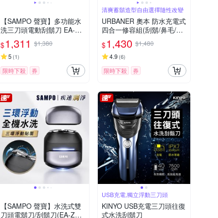
清爽蓄鬍造型自由選擇隨性改變
【SAMPO 聲寶】多功能水
URBANER 奧本 防水充電式
洗三刀頭電動刮鬍刀 EA-Z1
四合一修容組(刮鬍/鼻毛/修
810WL
鬍/修容刀) MB-990 (電動刮
1,311
1,430
$1,380
$1,480
$
$
鬍刀/電動鼻毛刀/電動鼻毛
剪/鼻毛/鼻毛修剪器/電動鼻
5
4.9
(
1
)
(
6
)
毛修剪器/修鬍刀)
限時下殺
券
限時下殺
券
USB充電,獨立浮動三刀頭
【SAMPO 聲寶】水洗式雙
KINYO USB充電三刀頭往復
刀頭電鬍刀/刮鬍刀(EA-Z26
式水洗刮鬍刀