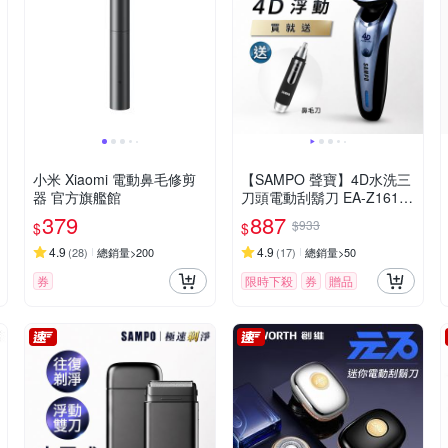
小米 Xiaomi 電動鼻毛修剪
【SAMPO 聲寶】4D水洗三
器 官方旗艦館
刀頭電動刮鬍刀 EA-Z1613
WL(電鬍刀/修容刀)
379
887
$933
$
$
4.9
4.9
(
28
)
總銷量>200
(
17
)
總銷量>50
券
限時下殺
券
贈品