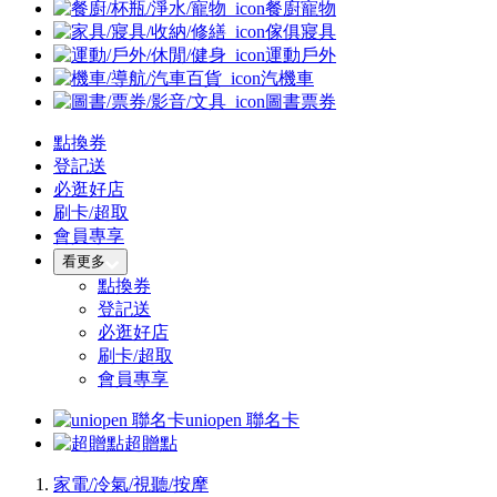
餐廚寵物
傢俱寢具
運動戶外
汽機車
圖書票券
點換券
登記送
必逛好店
刷卡/超取
會員專享
看更多
點換券
登記送
必逛好店
刷卡/超取
會員專享
uniopen 聯名卡
超贈點
家電/冷氣/視聽/按摩