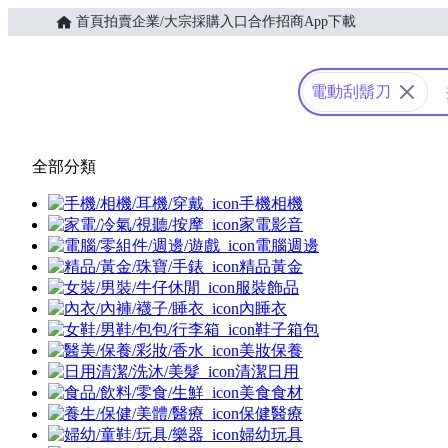
首頁
拍賣
企業/大宗採購入口
合作招商
App下載
Yahoo購物中心
電動刮鬍刀
全部分類
手機相機
家電影音
電腦週邊
精品黃金
服裝飾品
內睡衣
鞋子箱包
美妝保養
清潔日用
美食食材
保健醫療
婦幼玩具