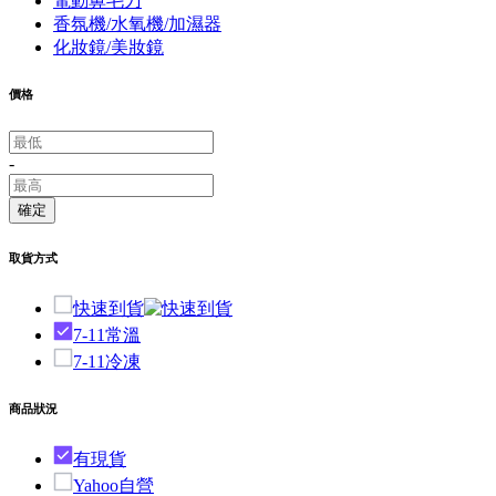
電動鼻毛刀
香氛機/水氧機/加濕器
化妝鏡/美妝鏡
價格
-
確定
取貨方式
快速到貨
7-11常溫
7-11冷凍
商品狀況
有現貨
Yahoo自營