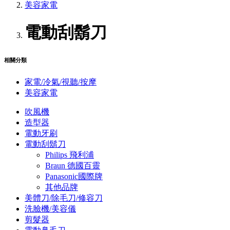
美容家電
電動刮鬍刀
相關分類
家電/冷氣/視聽/按摩
美容家電
吹風機
造型器
電動牙刷
電動刮鬍刀
Philips 飛利浦
Braun 德國百靈
Panasonic國際牌
其他品牌
美體刀/除毛刀/修容刀
洗臉機/美容儀
剪髮器