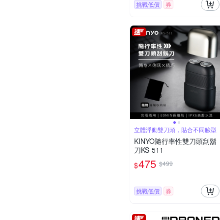
挑戰低價
券
立體浮動雙刀頭，貼合不同臉型
KINYO隨行率性雙刀頭刮鬍
刀KS-511
475
$499
$
挑戰低價
券