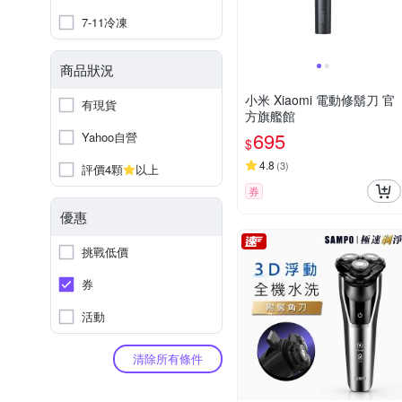
7-11冷凍
商品狀況
小米 Xiaomi 電動修鬍刀 官
有現貨
方旗艦館
695
Yahoo自營
$
4.8
(
3
)
評價4顆
以上
券
優惠
挑戰低價
券
活動
清除所有條件