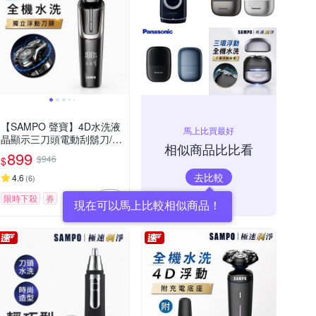
【SAMPO 聲寶】4D水洗液
馬上比買最好
晶顯示三刀頭電動刮鬍刀/電
相似商品比比看
鬍刀(EA-Z2432WL)
899
$946
$
去比較
4.6
(
6
)
限時下殺
券
現在可以馬上比較相似商品！