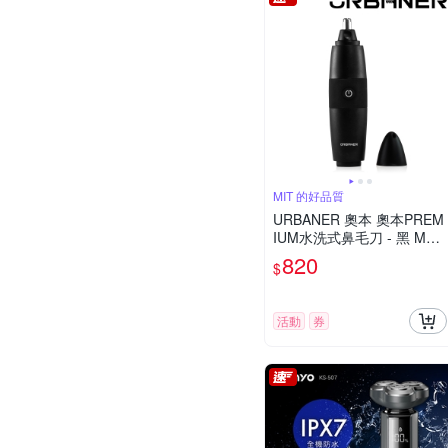
MIT 的好品質
URBANER 奧本 奧本PREM
IUM水洗式鼻毛刀 - 黑 MB-
061
820
$
活動
券