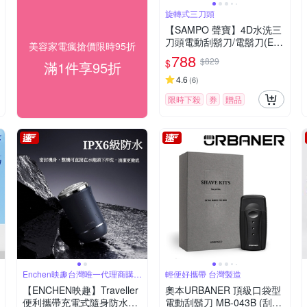
旋轉式三刀頭
【SAMPO 聲寶】4D水洗三
刀頭電動刮鬍刀/電鬍刀(EA-
美容家電瘋搶價限時95折
Z2132WL)
788
$829
$
滿1件享95折
4.6
(
6
)
限時下殺
券
贈品
Enchen映趣台灣唯一代理商購買
輕便好攜帶 台灣製造
有保障
【ENCHEN映趣】Traveller
奧本URBANER 頂級口袋型
便利攜帶充電式隨身防水電
電動刮鬍刀 MB-043B (刮鬍