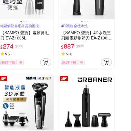
輕鬆解決鼻毛外露的困擾
4D浮動 全機水洗
【SAMPO 聲寶】電動鼻毛
【SAMPO 聲寶】4D水洗三
刀 EY-Z1605L
刀頭電動刮鬍刀 EA-Z1904
WL
274
887
$288
$933
$
$
5
5
(
7
)
(
4
)
限時下殺
券
限時下殺
券