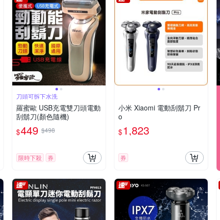
刀頭可拆下水洗
羅蜜歐 USB充電雙刀頭電動
小米 Xiaomi 電動刮鬍刀 Pr
刮鬍刀(顏色隨機)
o
449
1,823
$498
$
$
限時下殺
券
券