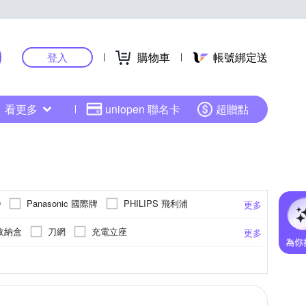
購物車
帳號綁定送
登入
看更多
uniopen 聯名卡
超贈點
Panasonic 國際牌
PHILIPS 飛利浦
O
更多
±0
羅蜜歐
收納盒
刀網
充電立座
更多