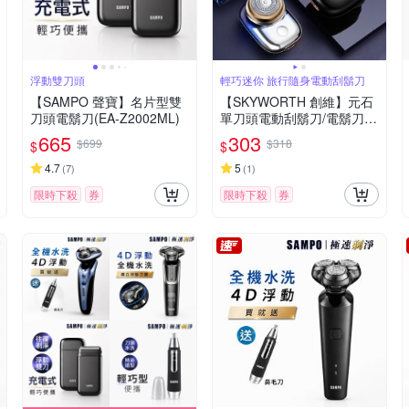
浮動雙刀頭
輕巧迷你 旅行隨身電動刮鬍刀
【SAMPO 聲寶】名片型雙
【SKYWORTH 創維】元石
刀頭電鬍刀(EA-Z2002ML)
單刀頭電動刮鬍刀/電鬍刀
台灣公司貨(充電式/IPX7防
665
303
$699
$318
$
$
水/全機水洗)
4.7
5
(
7
)
(
1
)
限時下殺
券
限時下殺
券