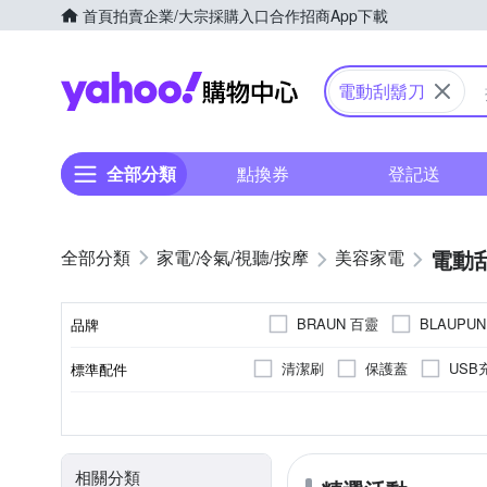
首頁
拍賣
企業/大宗採購入口
合作招商
App下載
Yahoo購物中心
電動刮鬍刀
全部分類
點換券
登記送
電動
家電/冷氣/視聽/按摩
美容家電
BRAUN 百靈
BLAUPU
品牌
SAMPO 聲寶
SKYWOR
清潔刷
保護蓋
USB
標準配件
品牌名稱
全自動清洗座
清潔液
三刀頭
全機可水洗
無
充電式
刀網/刀頭
有國際電壓
雙刀頭
乾電池式
不可水洗
單刀
充
顏色
刀頭數
防水性能
國際電壓
電源方式
類別
相關分類