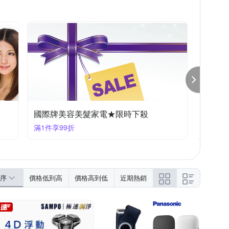
國際牌美容美髮家電★限時下殺
美容家
滿1件享99折
滿1件享
序
價格低到高
價格高到低
近期熱銷