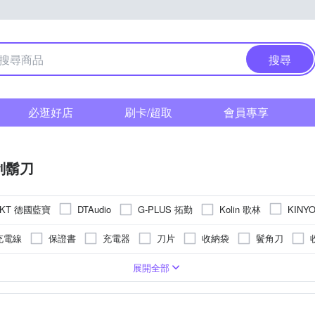
搜尋
必逛好店
刷卡/超取
會員專享
刮鬍刀
NKT 德國藍寶
G-PLUS 拓勤
Kolin 歌林
DTAudio
KINY
TH 創維
URBANER 奧本
Xiaomi 小米
其他品牌
正負零
充電線
保證書
充電器
刀片
收納袋
鬢角刀
交流變壓器
旅行套
頭
插兩用
機身防潑水
五刀頭
插電式
六刀頭
四刀頭
展開全部