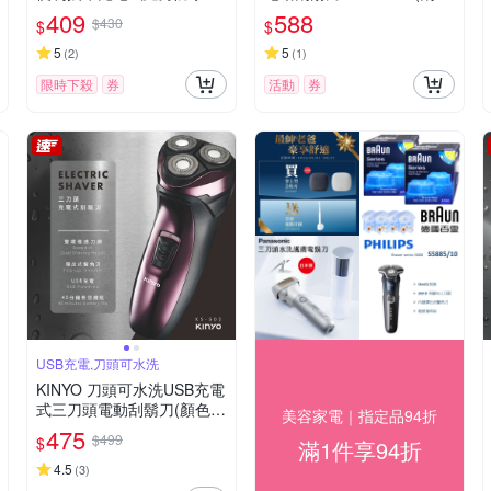
動刮鬍刀
刀/電鬍刀)
409
588
$430
$
$
5
5
(
2
)
(
1
)
限時下殺
券
活動
券
USB充電,刀頭可水洗
KINYO 刀頭可水洗USB充電
式三刀頭電動刮鬍刀(顏色隨
美容家電｜指定品94折
機)
475
$499
$
滿1件享94折
4.5
(
3
)