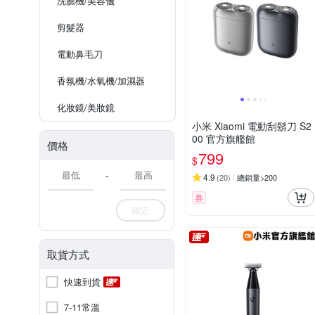
洗臉機/美容儀
剪髮器
電動鼻毛刀
香氛機/水氧機/加濕器
化妝鏡/美妝鏡
小米 Xiaomi 電動刮鬍刀 S2
00 官方旗艦館
價格
799
$
-
4.9
(
20
)
總銷量>200
券
確定
取貨方式
快速到貨
7-11常溫