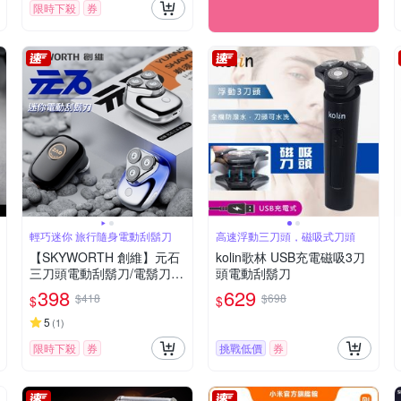
限時下殺
券
輕巧迷你 旅行隨身電動刮鬍刀
高速浮動三刀頭，磁吸式刀頭
【SKYWORTH 創維】元石
kolin歌林 USB充電磁吸3刀
三刀頭電動刮鬍刀/電鬍刀
頭電動刮鬍刀
台灣公司貨(充電式/IPX7防
398
629
$418
$698
$
$
水/全機水洗/磁吸刀頭)
5
(
1
)
限時下殺
券
挑戰低價
券