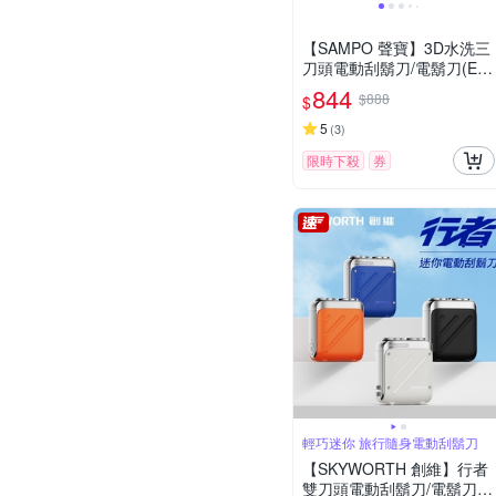
【SAMPO 聲寶】3D水洗三
刀頭電動刮鬍刀/電鬍刀(EA-
Z2431WL)
844
$888
$
5
(
3
)
限時下殺
券
輕巧迷你 旅行隨身電動刮鬍刀
【SKYWORTH 創維】行者
雙刀頭電動刮鬍刀/電鬍刀