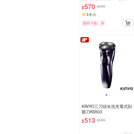
台灣公司貨(充電式/IPX7防
570
$599
$
水/全機水洗/磁吸刀頭)
3.9
(
6
)
限時下殺
券
KINYO三刀頭水洗充電式刮
鬍刀KS503
513
$569
$