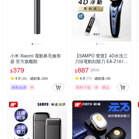
小米 Xiaomi 電動鼻毛修剪
【SAMPO 聲寶】4D水洗三
器 官方旗艦館
刀頭電動刮鬍刀 EA-Z1613
WL(電鬍刀/修容刀)
379
887
$933
$
$
4.9
4.9
(
28
)
總銷量>200
(
17
)
總銷量>50
挑戰低價
券
限時下殺
券
贈品