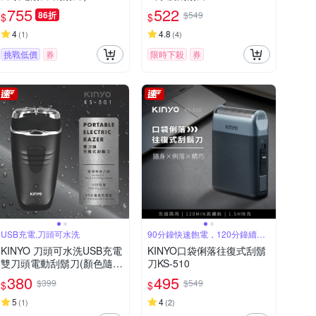
24WL)
755
522
86折
$549
$
$
4
4.8
(
1
)
(
4
)
挑戰低價
券
限時下殺
券
USB充電,刀頭可水洗
90分鐘快速飽電，120分鐘續航
力
KINYO 刀頭可水洗USB充電
KINYO口袋俐落往復式刮鬍
雙刀頭電動刮鬍刀(顏色隨
刀KS-510
機)
380
495
$399
$549
$
$
5
4
(
1
)
(
2
)