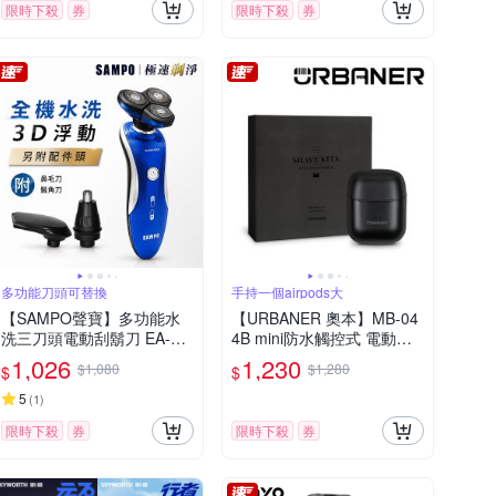
限時下殺
券
限時下殺
券
多功能刀頭可替換
手持一個airpods大
【SAMPO聲寶】多功能水
【URBANER 奧本】MB-04
洗三刀頭電動刮鬍刀 EA-Z1
4B mini防水觸控式 電動刮
901WL(鼻毛刀/鬢角刀)
鬍刀(口袋電刮鬍刀/電鬍刀/
1,026
1,230
$1,080
$1,280
$
$
刮鬍刀)
5
(
1
)
限時下殺
券
限時下殺
券