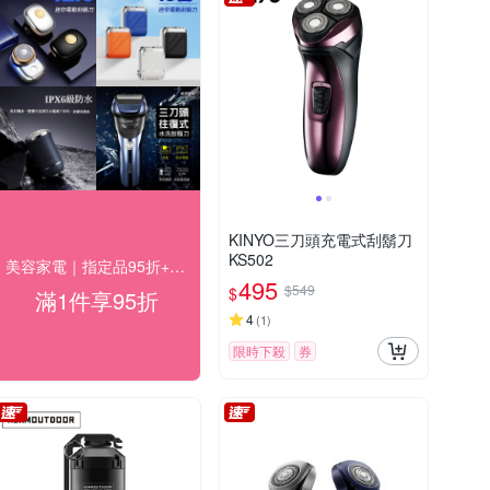
KINYO三刀頭充電式刮鬍刀
KS502
美容家電｜指定品95折+快速到貨
495
$549
$
滿1件享95折
4
(
1
)
限時下殺
券