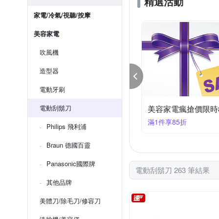
精選活動
家電/冷氣/視聽/按摩
美容家電
吹風機
造型器
電動牙刷
滿899折50
電動刮鬍刀
美容家電瘋搶價限時
99折50
滿1件享85折
Philips 飛利浦
Braun 德國百靈
Panasonic國際牌
電動刮鬍刀 263 筆結果
其他品牌
美體刀/除毛刀/修容刀