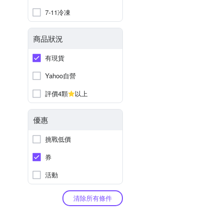
7-11冷凍
商品狀況
有現貨
Yahoo自營
評價4顆
以上
優惠
挑戰低價
券
活動
清除所有條件