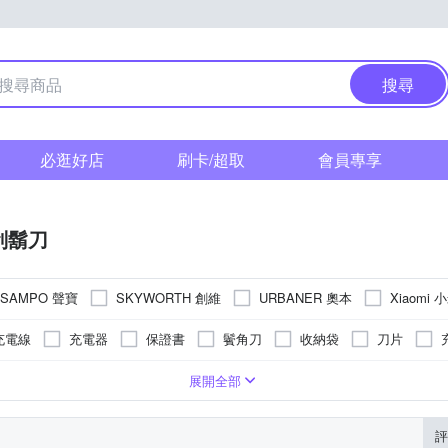
搜尋
必逛好店
刷卡/超取
會員專享
刮鬍刀
SAMPO 聲寶
SKYWORTH 創維
URBANER 奧本
Xiaomi 
充電線
充電器
保證書
鬢角刀
收納袋
刀片
頭
電池式
機身防潑水
展開全部
評