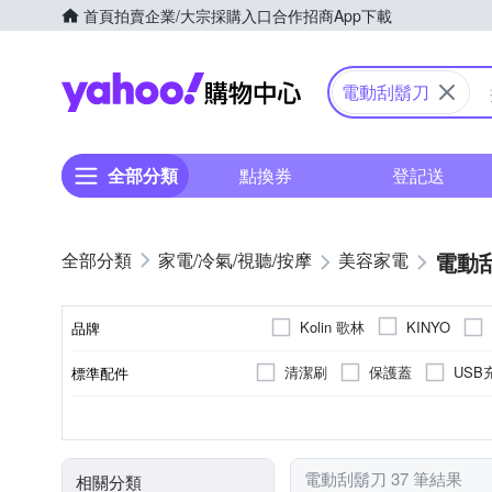
首頁
拍賣
企業/大宗採購入口
合作招商
App下載
Yahoo購物中心
電動刮鬍刀
全部分類
點換券
登記送
電動
家電/冷氣/視聽/按摩
美容家電
Kolin 歌林
KINYO
品牌
清潔刷
保護蓋
USB
標準配件
品牌名稱
三刀頭
全機可水洗
充電式
無
全機水洗
有國際電壓
雙刀頭
充插兩用
不可水洗
單刀
乾
顏色
刀頭數
防水性能
電源方式
國際電壓
清潔方式
電動刮鬍刀 37 筆結果
相關分類