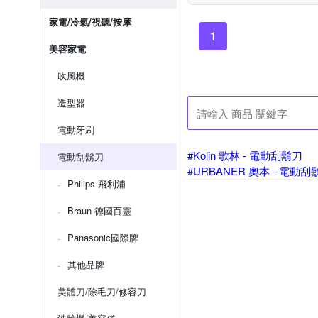
家電/冷氣/視聽/按摩
1
美容家電
吹風機
造型器
電動牙刷
#Kolin 歌林 - 電動刮鬍刀
電動刮鬍刀
#URBANER 奧本 - 電動刮
Philips 飛利浦
Braun 德國百靈
Panasonic國際牌
其他品牌
美體刀/除毛刀/修容刀