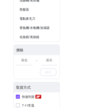
洗臉機/美容儀
剪髮器
電動鼻毛刀
香氛機/水氧機/加濕器
化妝鏡/美妝鏡
價格
-
確定
取貨方式
快速到貨
7-11常溫