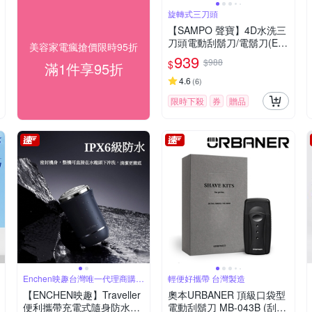
旋轉式三刀頭
【SAMPO 聲寶】4D水洗三
刀頭電動刮鬍刀/電鬍刀(EA-
美容家電瘋搶價限時95折
Z2132WL)
939
$988
$
滿1件享95折
4.6
(
6
)
限時下殺
券
贈品
Enchen映趣台灣唯一代理商購買
輕便好攜帶 台灣製造
有保障
【ENCHEN映趣】Traveller
奧本URBANER 頂級口袋型
便利攜帶充電式隨身防水電
電動刮鬍刀 MB-043B (刮鬍