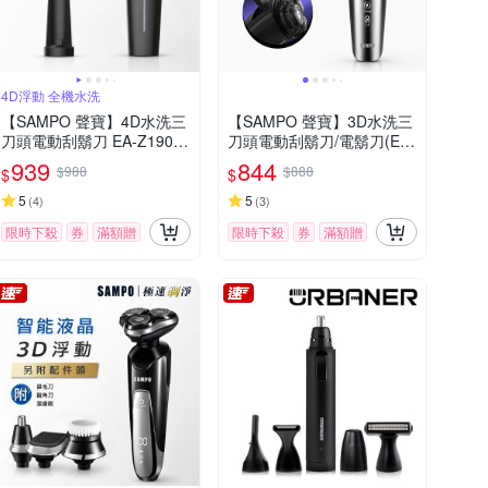
4D浮動 全機水洗
【SAMPO 聲寶】4D水洗三
【SAMPO 聲寶】3D水洗三
刀頭電動刮鬍刀 EA-Z1904
刀頭電動刮鬍刀/電鬍刀(EA-
WL
Z2431WL)
939
844
$988
$888
$
$
5
5
(
4
)
(
3
)
限時下殺
券
滿額贈
限時下殺
券
滿額贈