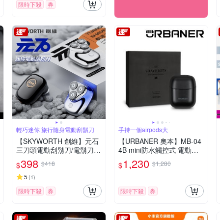
限時下殺
券
輕巧迷你 旅行隨身電動刮鬍刀
手持一個airpods大
【SKYWORTH 創維】元石
【URBANER 奧本】MB-04
三刀頭電動刮鬍刀/電鬍刀
4B mini防水觸控式 電動刮
台灣公司貨(充電式/IPX7防
鬍刀(口袋電刮鬍刀/電鬍刀/
398
1,230
$418
$1,280
$
$
水/全機水洗/磁吸刀頭)
刮鬍刀)
5
(
1
)
限時下殺
券
限時下殺
券