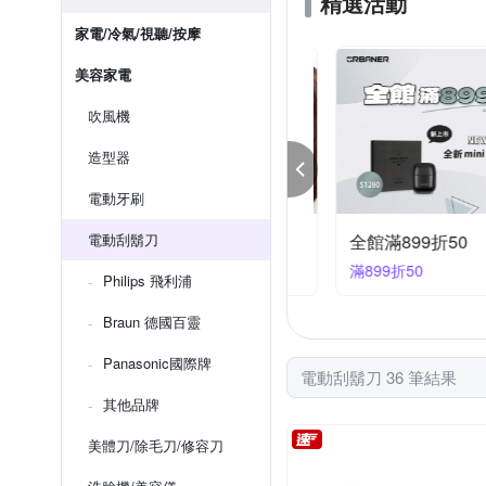
精選活動
家電/冷氣/視聽/按摩
美容家電
吹風機
造型器
電動牙刷
容家電｜指定品95折+快速到貨
電動刮鬍刀
全館滿899折50
件享95折
滿899折50
Philips 飛利浦
Braun 德國百靈
Panasonic國際牌
電動刮鬍刀 36 筆結果
其他品牌
美體刀/除毛刀/修容刀