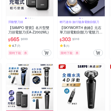
浮動雙刀頭
輕巧迷你 旅行隨身電動刮鬍刀
【SAMPO 聲寶】名片型雙
【SKYWORTH 創維】元石
刀頭電鬍刀(EA-Z2002ML)
單刀頭電動刮鬍刀/電鬍刀
台灣公司貨(充電式/IPX7防
665
303
$699
$318
$
$
水/全機水洗)
4.7
5
(
7
)
(
1
)
限時下殺
券
限時下殺
券