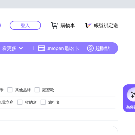
購物車
帳號綁定送
登入
看更多
uniopen 聯名卡
超贈點
小米
其他品牌
羅蜜歐
充電立座
收納盒
旅行套