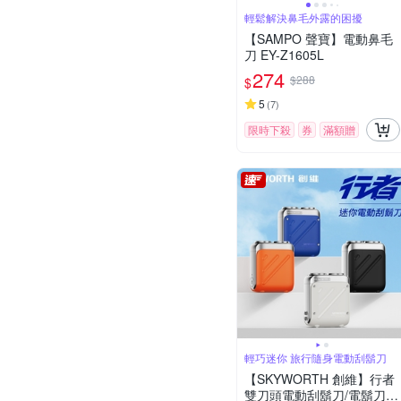
輕鬆解決鼻毛外露的困擾
【SAMPO 聲寶】電動鼻毛
刀 EY-Z1605L
274
$288
$
5
(
7
)
限時下殺
券
滿額贈
輕巧迷你 旅行隨身電動刮鬍刀
【SKYWORTH 創維】行者
雙刀頭電動刮鬍刀/電鬍刀