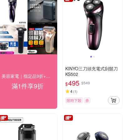
KINYO三刀頭充電式刮鬍刀
KS502
美容家電｜指定品9折+快速到貨
495
$549
$
滿1件享9折
4
(
1
)
限時下殺
券