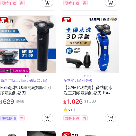
限時下殺
券
限時下殺
券
高速浮動三刀頭，磁吸式刀頭
多功能刀頭可替換
kolin歌林 USB充電磁吸3刀
【SAMPO聲寶】多功能水
頭電動刮鬍刀
洗三刀頭電動刮鬍刀 EA-Z1
901WL(鼻毛刀/鬢角刀)
629
1,026
$698
$1,080
$
$
5
(
1
)
挑戰低價
券
限時下殺
券