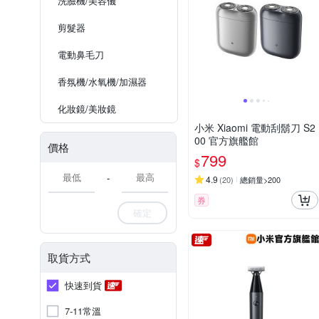
洗臉機/美容儀
剪髮器
電動鼻毛刀
香氛機/水氧機/加濕器
化妝鏡/美妝鏡
小米 Xiaomi 電動刮鬍刀 S2
00 官方旗艦館
價格
799
$
-
4.9
(
20
)
總銷量>200
券
確定
取貨方式
快速到貨
7-11常溫