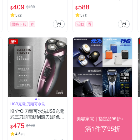
動刮鬍刀
刀/電鬍刀)
409
588
$430
$
$
5
5
(
2
)
(
1
)
限時下殺
券
活動
券
USB充電,刀頭可水洗
KINYO 刀頭可水洗USB充電
式三刀頭電動刮鬍刀(顏色隨
美容家電｜指定品95折+快速到貨
機)
475
$499
$
滿1件享95折
4.5
(
3
)