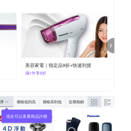
美容家電｜指定品9折+快速到貨
滿1件享9折
序
價格低到高
價格高到低
近期熱銷