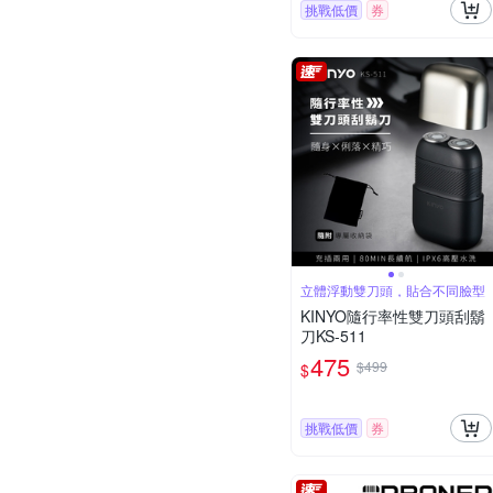
挑戰低價
券
立體浮動雙刀頭，貼合不同臉型
KINYO隨行率性雙刀頭刮鬍
刀KS-511
475
$499
$
挑戰低價
券