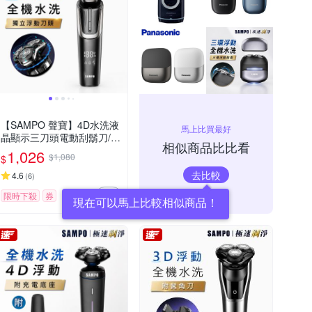
【SAMPO 聲寶】4D水洗液
馬上比買最好
晶顯示三刀頭電動刮鬍刀/電
相似商品比比看
鬍刀(EA-Z2432WL)
1,026
$1,080
$
去比較
4.6
(
6
)
限時下殺
券
現在可以馬上比較相似商品！