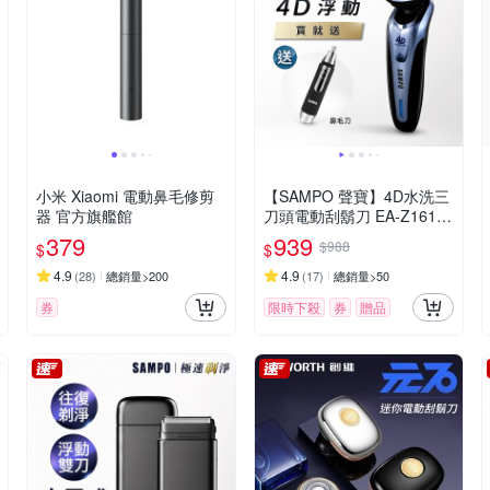
小米 Xiaomi 電動鼻毛修剪
【SAMPO 聲寶】4D水洗三
器 官方旗艦館
刀頭電動刮鬍刀 EA-Z1613
WL(電鬍刀/修容刀)
379
939
$988
$
$
4.9
4.9
(
28
)
總銷量>200
(
17
)
總銷量>50
券
限時下殺
券
贈品