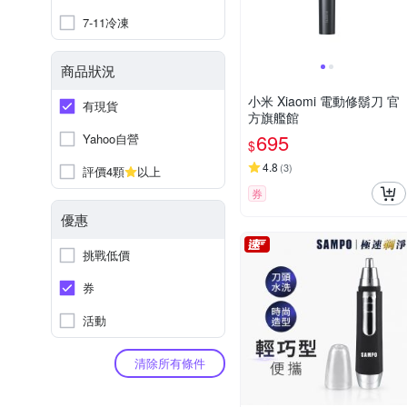
7-11冷凍
商品狀況
小米 Xiaomi 電動修鬍刀 官
有現貨
方旗艦館
695
Yahoo自營
$
4.8
(
3
)
評價4顆
以上
券
優惠
挑戰低價
券
活動
清除所有條件