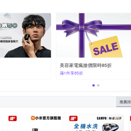
美容家電瘋搶價限時85折
滿1件享85折
推薦排