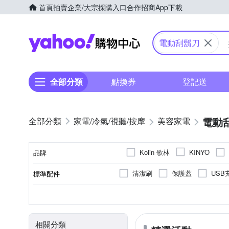
首頁
拍賣
企業/大宗採購入口
合作招商
App下載
Yahoo購物中心
電動刮鬍刀
全部分類
點換券
登記送
電動
家電/冷氣/視聽/按摩
美容家電
Kolin 歌林
KINYO
品牌
清潔刷
保護蓋
USB
標準配件
品牌名稱
三刀頭
全機可水洗
充電式
無
全機水洗
有國際電壓
雙刀頭
充插兩用
不可水洗
單刀
乾
顏色
刀頭數
防水性能
電源方式
國際電壓
清潔方式
相關分類