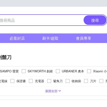
搜尋
必逛好店
刷卡/超取
會員專享
刮鬍刀
SAMPO 聲寶
SKYWORTH 創維
URBANER 奧本
Xiaomi 
充電線
保證書
充電器
鬢角刀
收納袋
刀片
頭
電池式
機身防潑水
展開全部