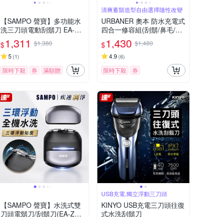
清爽蓄鬍造型自由選擇隨性改變
【SAMPO 聲寶】多功能水
URBANER 奧本 防水充電式
洗三刀頭電動刮鬍刀 EA-Z1
四合一修容組(刮鬍/鼻毛/修
810WL
鬍/修容刀) MB-990 (電動刮
1,311
1,430
$1,380
$1,480
$
$
鬍刀/電動鼻毛刀/電動鼻毛
剪/鼻毛/鼻毛修剪器/電動鼻
5
4.9
(
1
)
(
6
)
毛修剪器/修鬍刀)
限時下殺
券
滿額贈
限時下殺
券
USB充電,獨立浮動三刀頭
【SAMPO 聲寶】水洗式雙
KINYO USB充電三刀頭往復
刀頭電鬍刀/刮鬍刀(EA-Z26
式水洗刮鬍刀