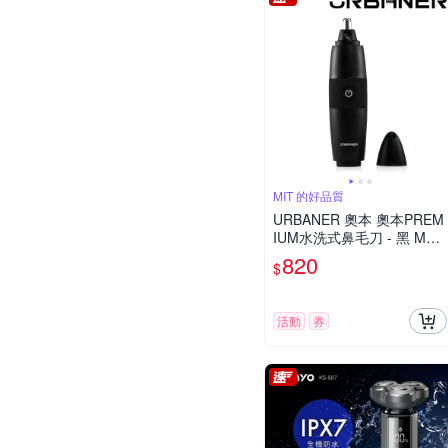
MIT 的好品質
URBANER 奧本 奧本PREM
IUM水洗式鼻毛刀 - 黑 MB-
061
820
$
活動
券