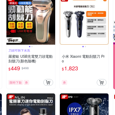
刀頭可拆下水洗
羅蜜歐 USB充電雙刀頭電動
小米 Xiaomi 電動刮鬍刀 Pr
刮鬍刀(顏色隨機)
o
449
1,823
$498
$
$
限時下殺
券
券