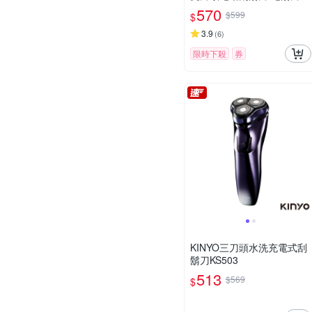
台灣公司貨(充電式/IPX7防
570
$599
$
水/全機水洗/磁吸刀頭)
3.9
(
6
)
限時下殺
券
KINYO三刀頭水洗充電式刮
鬍刀KS503
513
$569
$