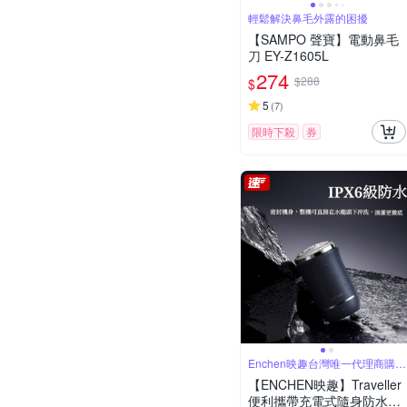
輕鬆解決鼻毛外露的困擾
【SAMPO 聲寶】電動鼻毛
刀 EY-Z1605L
274
$288
$
5
(
7
)
限時下殺
券
Enchen映趣台灣唯一代理商購買
有保障
【ENCHEN映趣】Traveller
便利攜帶充電式隨身防水電