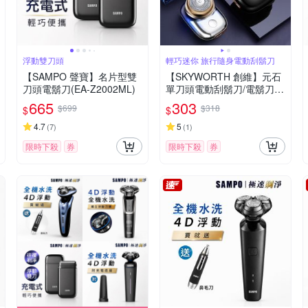
浮動雙刀頭
輕巧迷你 旅行隨身電動刮鬍刀
【SAMPO 聲寶】名片型雙
【SKYWORTH 創維】元石
刀頭電鬍刀(EA-Z2002ML)
單刀頭電動刮鬍刀/電鬍刀
台灣公司貨(充電式/IPX7防
665
303
$699
$318
$
$
水/全機水洗)
4.7
5
(
7
)
(
1
)
限時下殺
券
限時下殺
券