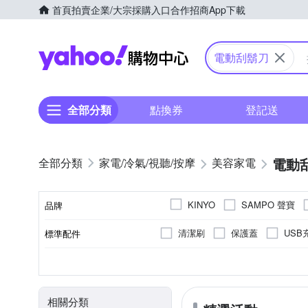
首頁
拍賣
企業/大宗採購入口
合作招商
App下載
Yahoo購物中心
電動刮鬍刀
全部分類
點換券
登記送
電動
家電/冷氣/視聽/按摩
美容家電
SAMPO 聲寶
KINYO
品牌
清潔刷
保護蓋
USB
標準配件
品牌名稱
三刀頭
全機可水洗
無
充電式
全機水洗
有國際電壓
單刀頭
充插兩用
不可水洗
雙刀
乾
顏色
刀頭數
防水性能
國際電壓
電源方式
清潔方式
相關分類