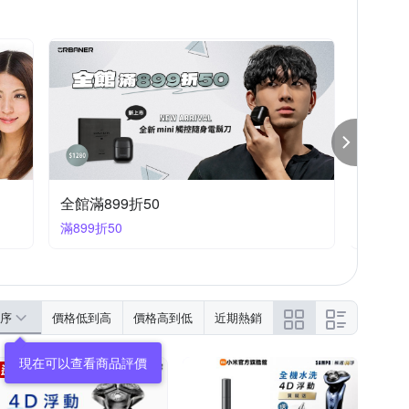
美容家電｜指定品9折+快速到貨
滿1件享9折
序
價格低到高
價格高到低
近期熱銷