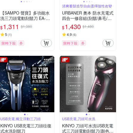
清爽蓄鬍造型自由選擇隨性改變
【SAMPO 聲寶】多功能水
URBANER 奧本 防水充電式
洗三刀頭電動刮鬍刀 EA-Z1
四合一修容組(刮鬍/鼻毛/修
810WL
鬍/修容刀) MB-990 (電動刮
1,311
1,430
$1,380
$1,480
$
$
鬍刀/電動鼻毛刀/電動鼻毛
剪/鼻毛/鼻毛修剪器/電動鼻
5
4.9
(
1
)
(
6
)
毛修剪器/修鬍刀)
限時下殺
券
限時下殺
券
USB充電,獨立浮動三刀頭
USB充電,刀頭可水洗
KINYO USB充電三刀頭往復
KINYO 刀頭可水洗USB充電
式水洗刮鬍刀
式三刀頭電動刮鬍刀(顏色隨