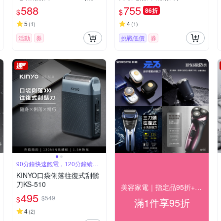
刀/電鬍刀)
24WL)
588
755
86折
$
$
5
4
(
1
)
(
1
)
活動
券
挑戰低價
券
90分鐘快速飽電，120分鐘續航
力
KINYO口袋俐落往復式刮鬍
刀KS-510
美容家電｜指定品95折+快速到貨
495
$549
$
滿1件享95折
4
(
2
)