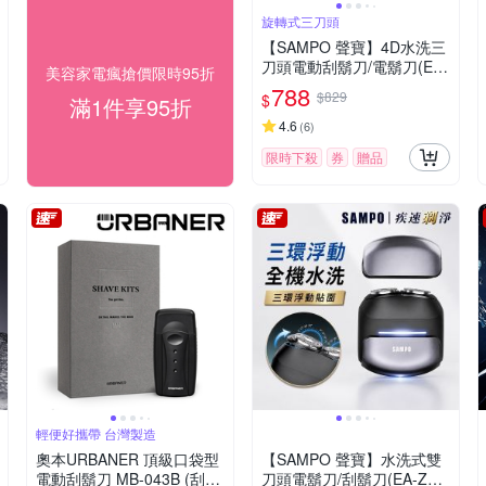
旋轉式三刀頭
【SAMPO 聲寶】4D水洗三
刀頭電動刮鬍刀/電鬍刀(EA-
美容家電瘋搶價限時95折
Z2132WL)
788
$829
$
滿1件享95折
4.6
(
6
)
限時下殺
券
贈品
輕便好攜帶 台灣製造
奧本URBANER 頂級口袋型
【SAMPO 聲寶】水洗式雙
電動刮鬍刀 MB-043B (刮鬍
刀頭電鬍刀/刮鬍刀(EA-Z26