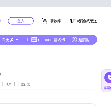
購物車
帳號綁定送
登入
看更多
uniopen 聯名卡
超贈點
牌
刀片
旅行套