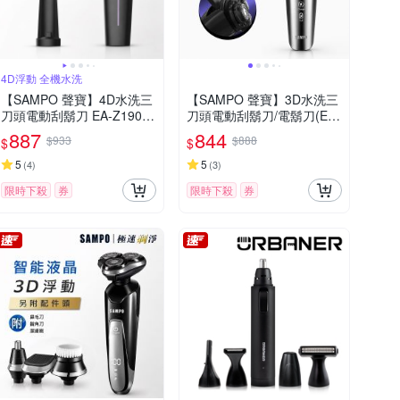
4D浮動 全機水洗
【SAMPO 聲寶】4D水洗三
【SAMPO 聲寶】3D水洗三
刀頭電動刮鬍刀 EA-Z1904
刀頭電動刮鬍刀/電鬍刀(EA-
WL
Z2431WL)
887
844
$933
$888
$
$
5
5
(
4
)
(
3
)
限時下殺
券
限時下殺
券