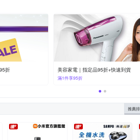
美容家電瘋搶價限時85折
滿1件享85折
推薦排