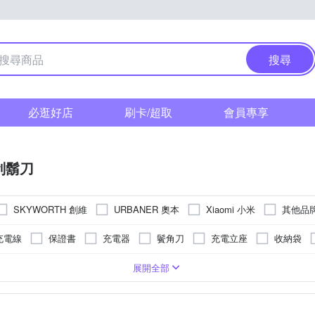
搜尋
必逛好店
刷卡/超取
會員專享
刮鬍刀
SKYWORTH 創維
URBANER 奧本
Xiaomi 小米
其他品
充電線
保證書
充電器
鬢角刀
充電立座
收納袋
頭
電池式
機身防潑水
展開全部