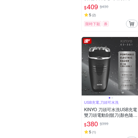
動刮鬍刀
409
$430
$
5
(
2
)
限時下殺
券
USB充電,刀頭可水洗
KINYO 刀頭可水洗USB充電
雙刀頭電動刮鬍刀(顏色隨
機)
380
$399
$
5
(
1
)