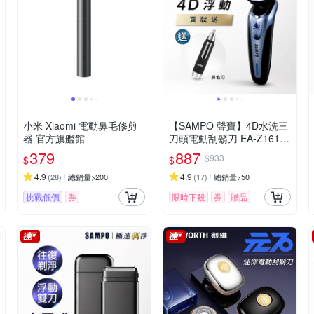
小米 Xiaomi 電動鼻毛修剪
【SAMPO 聲寶】4D水洗三
器 官方旗艦館
刀頭電動刮鬍刀 EA-Z1613
WL(電鬍刀/修容刀)
379
887
$933
$
$
4.9
4.9
(
28
)
總銷量>200
(
17
)
總銷量>50
挑戰低價
券
限時下殺
券
贈品