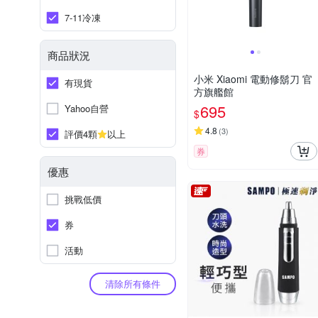
7-11冷凍
商品狀況
小米 Xiaomi 電動修鬍刀 官
有現貨
方旗艦館
695
Yahoo自營
$
4.8
(
3
)
評價4顆
以上
券
優惠
挑戰低價
券
活動
清除所有條件