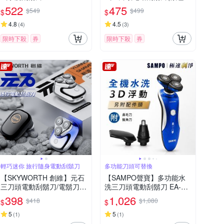
機)
522
475
$549
$499
$
$
4.8
4.5
(
4
)
(
3
)
限時下殺
券
限時下殺
券
輕巧迷你 旅行隨身電動刮鬍刀
多功能刀頭可替換
【SKYWORTH 創維】元石
【SAMPO聲寶】多功能水
三刀頭電動刮鬍刀/電鬍刀
洗三刀頭電動刮鬍刀 EA-Z1
台灣公司貨(充電式/IPX7防
901WL(鼻毛刀/鬢角刀)
398
1,026
$418
$1,080
$
$
水/全機水洗/磁吸刀頭)
5
5
(
1
)
(
1
)