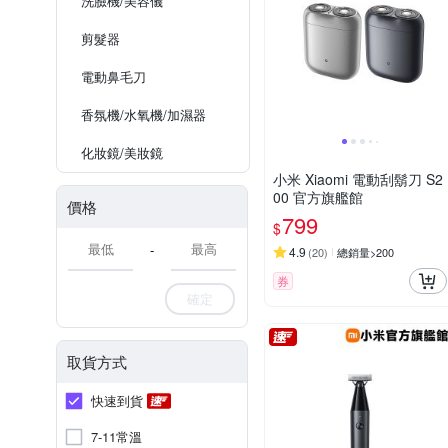
洗臉機/美容儀
剪髮器
電動鼻毛刀
香氛機/水氧機/加濕器
化妝鏡/美妝鏡
小米 Xiaomi 電動刮鬍刀 S2
00 官方旗艦館
價格
799
$
-
4.9
(
20
)
總銷量>200
券
確定
取貨方式
快速到貨
7-11常溫