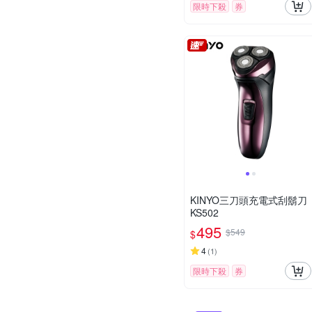
限時下殺
券
KINYO三刀頭充電式刮鬍刀
KS502
495
$549
$
4
(
1
)
限時下殺
券