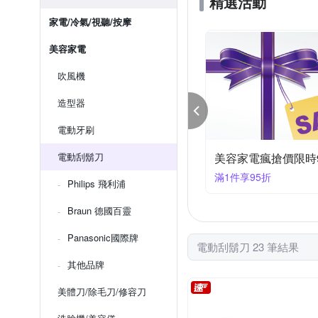
精選活動
家電/冷氣/視聽/按摩
美容家電
吹風機
造型器
電動牙刷
容家電｜指定品95折+快速到貨
電動刮鬍刀
全館滿899折50
件享95折
滿899折50
Philips 飛利浦
Braun 德國百靈
Panasonic國際牌
電動刮鬍刀 23 筆結果
其他品牌
美體刀/除毛刀/修容刀