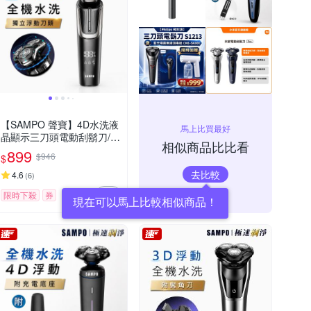
【SAMPO 聲寶】4D水洗液
馬上比買最好
晶顯示三刀頭電動刮鬍刀/電
相似商品比比看
鬍刀(EA-Z2432WL)
899
$946
$
去比較
4.6
(
6
)
限時下殺
券
現在可以馬上比較相似商品！