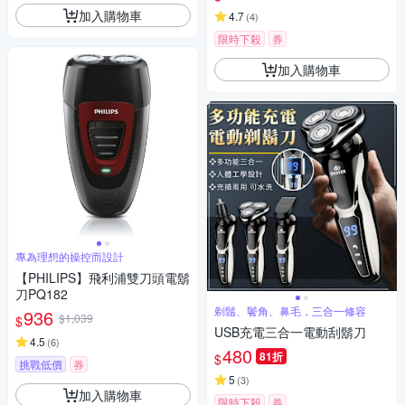
加入購物車
4.7
(
4
)
限時下殺
券
加入購物車
專為理想的操控而設計
【PHILIPS】飛利浦雙刀頭電鬍
刀PQ182
剃鬚、鬢角、鼻毛，三合一修容
936
$1,039
$
USB充電三合一電動刮鬍刀
4.5
(
6
)
480
81折
$
挑戰低價
券
5
(
3
)
加入購物車
限時下殺
券