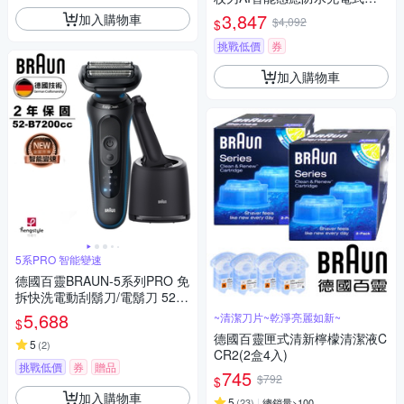
鬍刀 ES-P330U 送原廠禮
3,847
加入購物車
$4,092
$
挑戰低價
券
加入購物車
5系PRO 智能變速
德國百靈BRAUN-5系列PRO 免
拆快洗電動刮鬍刀/電鬍刀 52-B
7200cc
5,688
~清潔刀片~乾淨亮麗如新~
$
德國百靈匣式清新檸檬清潔液C
5
(
2
)
CR2(2盒4入)
挑戰低價
券
贈品
745
$792
$
加入購物車
5
(
23
)
總銷量>100