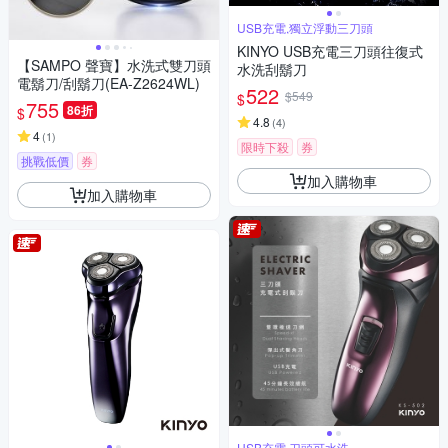
USB充電,獨立浮動三刀頭
KINYO USB充電三刀頭往復式
【SAMPO 聲寶】水洗式雙刀頭
水洗刮鬍刀
電鬍刀/刮鬍刀(EA-Z2624WL)
522
$549
$
755
86折
$
4.8
(
4
)
4
(
1
)
限時下殺
券
挑戰低價
券
加入購物車
加入購物車
USB充電,刀頭可水洗