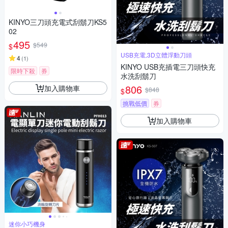
KINYO三刀頭充電式刮鬍刀KS5
02
495
$549
$
USB充電,3D立體浮動刀頭
4
(
1
)
KINYO USB充插電三刀頭快充
限時下殺
券
水洗刮鬍刀
806
加入購物車
$848
$
挑戰低價
券
加入購物車
迷你小巧機身