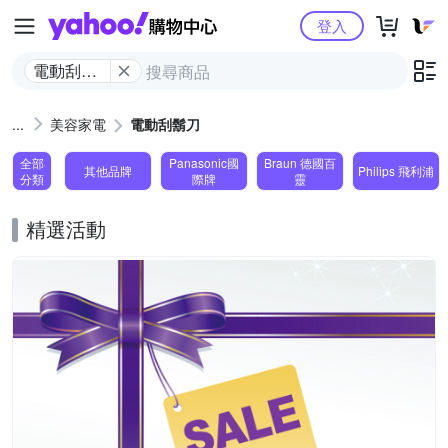
Yahoo購物中心
登入
電動刮鬍
刀
美容家電
電動刮鬍刀
全部
Panasonic國
Braun 德國百
其他品牌
Philips 飛利浦
分類
際牌
靈
精選活動