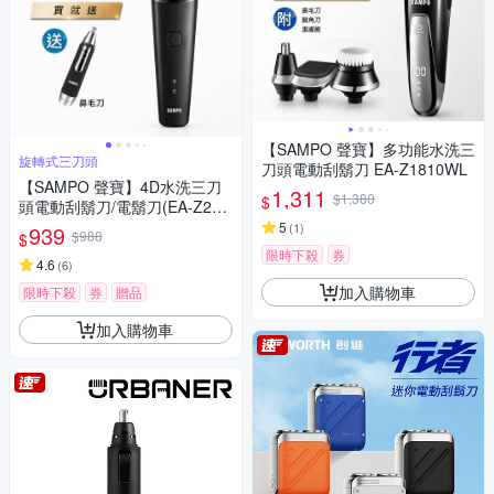
【SAMPO 聲寶】多功能水洗三
旋轉式三刀頭
刀頭電動刮鬍刀 EA-Z1810WL
【SAMPO 聲寶】4D水洗三刀
1,311
$1,380
$
頭電動刮鬍刀/電鬍刀(EA-Z213
2WL)
5
(
1
)
939
$988
$
限時下殺
券
4.6
(
6
)
加入購物車
限時下殺
券
贈品
加入購物車