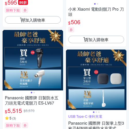
595
86折
$
小米 Xiaomi 電動刮鬍刀 Pro 刀
限時下殺
券
頭
加入購物車
506
$
券
加入購物車
Panasonic 國際牌 日製防水五
刀頭充電式電鬍刀 ES-LV67
5,515
$5,570
$
USB Type-C 便利充電
5
(
3
)
Panasonic 國際牌 日製掌上型3
限時下殺
券
枚刃AI智能感應防水充電式電