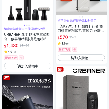
輕巧迷你 旅行隨身電動刮鬍刀
【SKYWORTH 創維】行者 雙
清爽蓄鬍造型自由選擇隨性改變
刀頭電動刮鬍刀/電鬍刀 台灣公
URBANER 奧本 防水充電式四
司貨(充電式/IPX7防水/全機水
570
$599
$
合一修容組(刮鬍/鼻毛/修鬍/修
洗/磁吸刀頭)
容刀) MB-990 (電動刮鬍刀/電
3.9
(
6
)
1,430
$1,480
$
動鼻毛刀/電動鼻毛剪/鼻毛/鼻毛
限時下殺
券
修剪器/電動鼻毛修剪器/修鬍
4.9
(
6
)
刀)
加入購物車
限時下殺
券
加入購物車