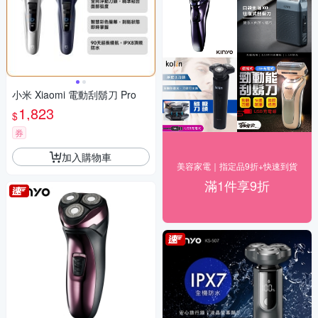
小米 Xiaomi 電動刮鬍刀 Pro
1,823
$
券
加入購物車
美容家電｜指定品9折+快速到貨
滿1件享9折