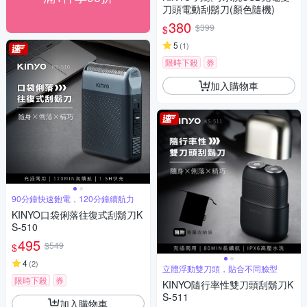
刀頭電動刮鬍刀(顏色隨機)
380
$399
$
5
(
1
)
限時下殺
券
加入購物車
90分鐘快速飽電，120分鐘續航力
KINYO口袋俐落往復式刮鬍刀K
S-510
495
$549
$
4
(
2
)
立體浮動雙刀頭，貼合不同臉型
限時下殺
券
KINYO隨行率性雙刀頭刮鬍刀K
S-511
加入購物車