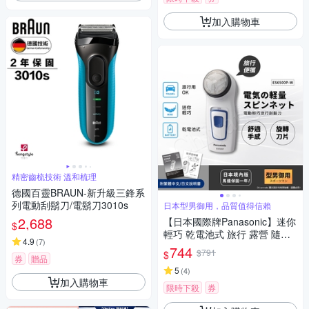
加入購物車
精密齒梳技術 溫和梳理
德國百靈BRAUN-新升級三鋒系
列電動刮鬍刀/電鬍刀3010s
日本型男御用，品質值得信賴
2,688
【日本國際牌Panasonic】迷你
$
輕巧 乾電池式 旅行 露營 隨身
4.9
(
7
)
電動刮鬍刀(可拆式清潔)
744
$791
$
券
贈品
5
(
4
)
加入購物車
限時下殺
券