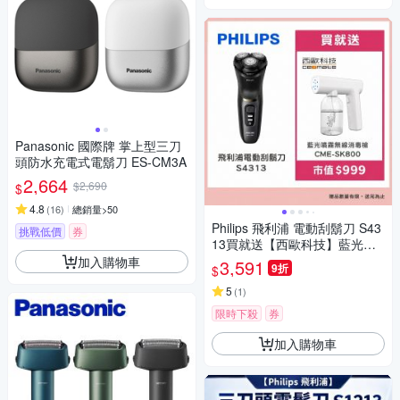
Panasonic 國際牌 掌上型三刀
頭防水充電式電鬍刀 ES-CM3A
2,664
$2,690
$
4.8
(
16
)
總銷量>50
Philips 飛利浦 電動刮鬍刀 S43
挑戰低價
券
13買就送【西歐科技】藍光噴
霧無線消毒槍CME-SK800
加入購物車
3,591
9折
$
5
(
1
)
限時下殺
券
加入購物車