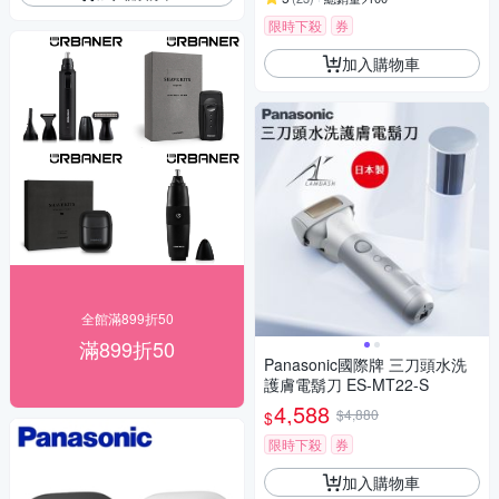
限時下殺
券
加入購物車
全館滿899折50
滿899折50
Panasonic國際牌 三刀頭水洗
護膚電鬍刀 ES-MT22-S
4,588
$4,880
$
限時下殺
券
加入購物車