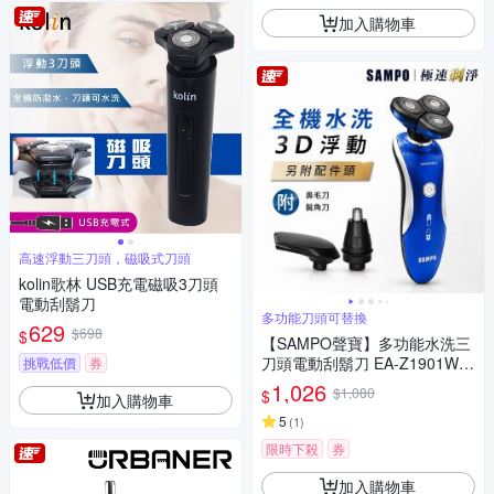
加入購物車
高速浮動三刀頭，磁吸式刀頭
kolin歌林 USB充電磁吸3刀頭
電動刮鬍刀
多功能刀頭可替換
629
$698
$
【SAMPO聲寶】多功能水洗三
刀頭電動刮鬍刀 EA-Z1901WL
挑戰低價
券
(鼻毛刀/鬢角刀)
1,026
$1,080
$
加入購物車
5
(
1
)
限時下殺
券
加入購物車