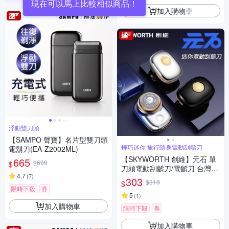
加入購物車
浮動雙刀頭
【SAMPO 聲寶】名片型雙刀頭
輕巧迷你 旅行隨身電動刮鬍刀
電鬍刀(EA-Z2002ML)
【SKYWORTH 創維】元石 單
665
$699
$
刀頭電動刮鬍刀/電鬍刀 台灣公
4.7
(
7
)
司貨(充電式/IPX7防水/全機水
303
$318
$
洗)
限時下殺
券
5
(
1
)
加入購物車
限時下殺
券
加入購物車