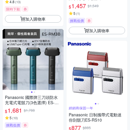
4.8
(
13
)
1,457
$1,549
$
限時下殺
券
5
(
1
)
加入購物車
挑戰低價
券
加入購物車
Panasonic 國際牌三刀頭防水
充電式電鬍刀(3色選擇) ES-RM
3B
經銷商保固一年
1,681
$1,788
$
Panasonic 日制攜帶式電動迷
5
(
10
)
你刮鬍刀ES-RS10
挑戰低價
券
877
$885
$