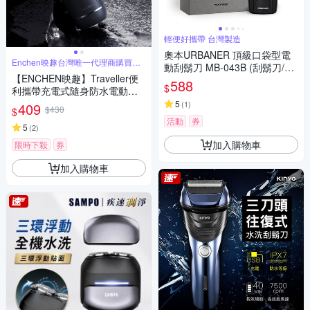
輕便好攜帶 台灣製造
奧本URBANER 頂級口袋型電
Enchen映趣台灣唯一代理商購買有
動刮鬍刀 MB-043B (刮鬍刀/電
保障
【ENCHEN映趣】Traveller便
鬍刀)
588
$
利攜帶充電式隨身防水電動刮
鬍刀
5
(
1
)
409
$430
$
活動
券
5
(
2
)
加入購物車
限時下殺
券
加入購物車