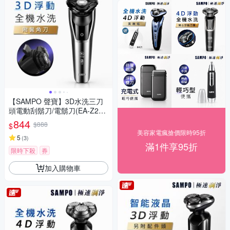
【SAMPO 聲寶】3D水洗三刀
頭電動刮鬍刀/電鬍刀(EA-Z243
1WL)
844
$888
$
美容家電瘋搶價限時95折
5
(
3
)
滿1件享95折
限時下殺
券
加入購物車