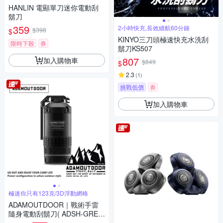
HANLIN 電顯單刀迷你電動刮
鬍刀
359
2小時快充,長效續航60分鐘
$398
$
KINYO三刀頭極速快充水洗刮
限時下殺
券
鬍刀KS507
807
加入購物車
$849
$
2.3
(
1
)
挑戰低價
券
加入購物車
極迷你只有123克/3D浮動網格
ADAMOUTDOOR｜戰術手雷
隨身電動刮鬍刀( ADSH-GRE6
00 旅行 戶外)