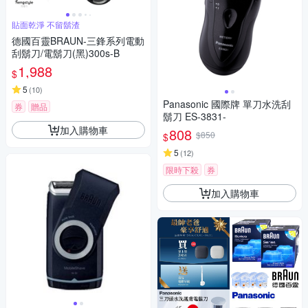
貼面乾淨 不留鬍渣
德國百靈BRAUN-三鋒系列電動
刮鬍刀/電鬍刀(黑)300s-B
1,988
$
5
(
10
)
Panasonic 國際牌 單刀水洗刮
券
贈品
鬍刀 ES-3831-
加入購物車
808
$850
$
5
(
12
)
限時下殺
券
加入購物車