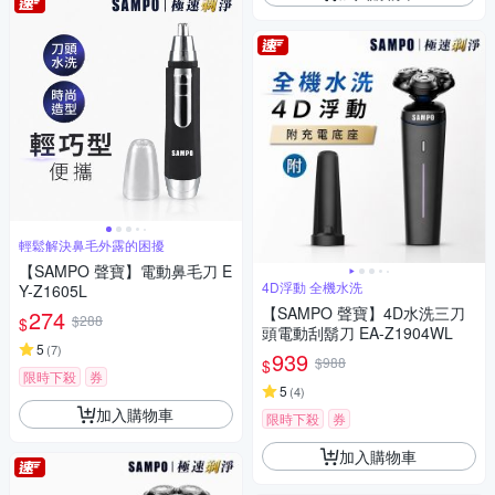
輕鬆解決鼻毛外露的困擾
【SAMPO 聲寶】電動鼻毛刀 E
4D浮動 全機水洗
Y-Z1605L
【SAMPO 聲寶】4D水洗三刀
274
$288
$
頭電動刮鬍刀 EA-Z1904WL
5
(
7
)
939
$988
$
限時下殺
券
5
(
4
)
加入購物車
限時下殺
券
加入購物車