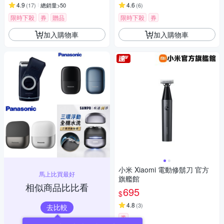
4.9
4.6
(
17
)
總銷量>50
(
6
)
限時下殺
券
贈品
限時下殺
券
加入購物車
加入購物車
小米 Xiaomi 電動修鬍刀 官方
馬上比買最好
旗艦館
相似商品比比看
695
$
4.8
(
3
)
去比較
券