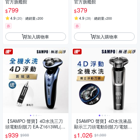
官方旗艦館
官方旗艦館
799
379
$
$
4.9
4.9
(
20
)
總銷量>200
(
28
)
總銷量>200
券
券
加入購物車
加入購物車
【SAMPO 聲寶】4D水洗三刀
【SAMPO 聲寶】4D水洗液晶
頭電動刮鬍刀 EA-Z1613WL(電
顯示三刀頭電動刮鬍刀/電鬍刀
鬍刀/修容刀)
(EA-Z2432WL)
939
1,026
$988
$1,080
$
$