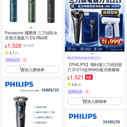
Panasonic 國際牌 三刀頭防水
充電式電鬍刀 ES-RM3B
1,528
$1,625
$
4.7
(
1
)
專為理想的操控而設計
挑戰低價
券
【PHILIPS】飛利浦三刀頭刮鬍
加入購物車
刀 S1213送SK800藍光噴霧槍
1,521
9折
$
4.8
(
3
)
挑戰低價
券
加入購物車