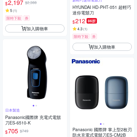
2,197
$2,388
$
HYUNDAI HD-PHT-051 超輕巧
5
(
1
)
迷你電鬍刀
限時下殺
券
212
86折
$
加入購物車
4.3
(
1
)
限時下殺
券
加入購物車
日本製造
Panasonic國際牌 充電式電鬍
刀ES-6510-K
705
Panasonic 國際牌 掌上型2枚刃
$749
$
防水充電式電鬍刀ES-CM2B