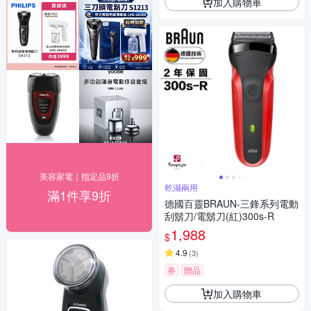
加入購物車
美容家電｜指定品9折
乾濕兩用
滿1件享9折
德國百靈BRAUN-三鋒系列電動
刮鬍刀/電鬍刀(紅)300s-R
1,988
$
4.9
(
3
)
券
贈品
加入購物車