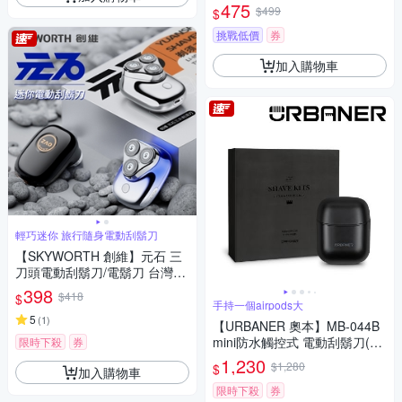
475
$499
$
挑戰低價
券
加入購物車
輕巧迷你 旅行隨身電動刮鬍刀
【SKYWORTH 創維】元石 三
刀頭電動刮鬍刀/電鬍刀 台灣公
司貨(充電式/IPX7防水/全機水
398
$418
$
洗/磁吸刀頭)
手持一個airpods大
5
(
1
)
【URBANER 奧本】MB-044B
mini防水觸控式 電動刮鬍刀(口
限時下殺
券
袋電刮鬍刀/電鬍刀/刮鬍刀)
1,230
$1,280
$
加入購物車
限時下殺
券