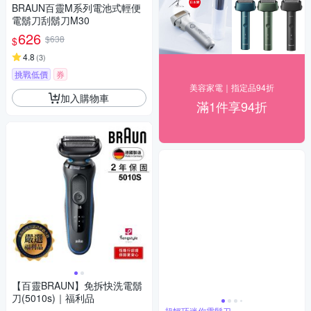
BRAUN百靈M系列電池式輕便
電鬍刀刮鬍刀M30
626
$638
$
4.8
(
3
)
挑戰低價
券
美容家電｜指定品94折
加入購物車
滿1件享94折
【百靈BRAUN】免拆快洗電鬍
刀(5010s)｜福利品
超輕巧迷你電鬍刀