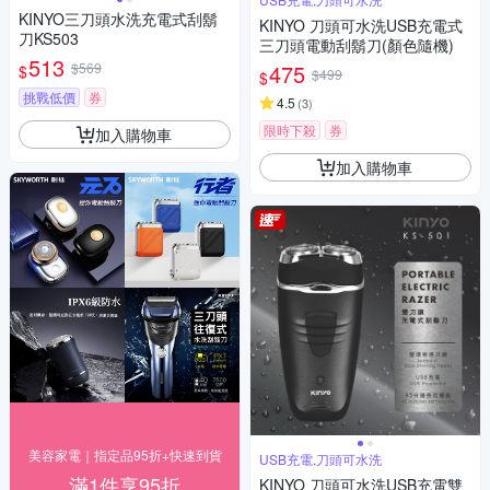
KINYO三刀頭水洗充電式刮鬍
KINYO 刀頭可水洗USB充電式
刀KS503
三刀頭電動刮鬍刀(顏色隨機)
513
$569
475
$
$499
$
挑戰低價
券
4.5
(
3
)
限時下殺
券
加入購物車
加入購物車
美容家電｜指定品95折+快速到貨
USB充電,刀頭可水洗
滿1件享95折
KINYO 刀頭可水洗USB充電雙