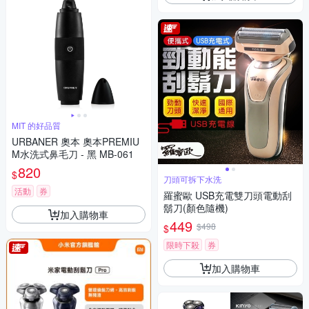
MIT 的好品質
URBANER 奧本 奧本PREMIU
M水洗式鼻毛刀 - 黑 MB-061
820
$
刀頭可拆下水洗
活動
券
羅蜜歐 USB充電雙刀頭電動刮
鬍刀(顏色隨機)
加入購物車
449
$498
$
限時下殺
券
加入購物車