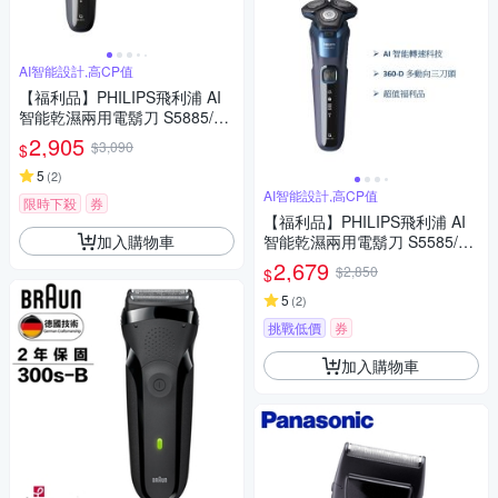
AI智能設計,高CP值
【福利品】PHILIPS飛利浦 AI
智能乾濕兩用電鬍刀 S5885/10
(一年保固)
2,905
$3,090
$
5
(
2
)
AI智能設計,高CP值
限時下殺
券
【福利品】PHILIPS飛利浦 AI
加入購物車
智能乾濕兩用電鬍刀 S5585/20
(一年保固)
2,679
$2,850
$
5
(
2
)
挑戰低價
券
加入購物車