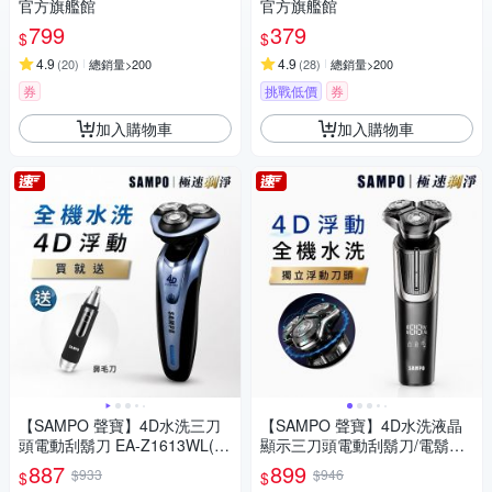
官方旗艦館
官方旗艦館
799
379
$
$
4.9
4.9
(
20
)
總銷量>200
(
28
)
總銷量>200
券
挑戰低價
券
加入購物車
加入購物車
【SAMPO 聲寶】4D水洗三刀
【SAMPO 聲寶】4D水洗液晶
頭電動刮鬍刀 EA-Z1613WL(電
顯示三刀頭電動刮鬍刀/電鬍刀
鬍刀/修容刀)
(EA-Z2432WL)
887
899
$933
$946
$
$