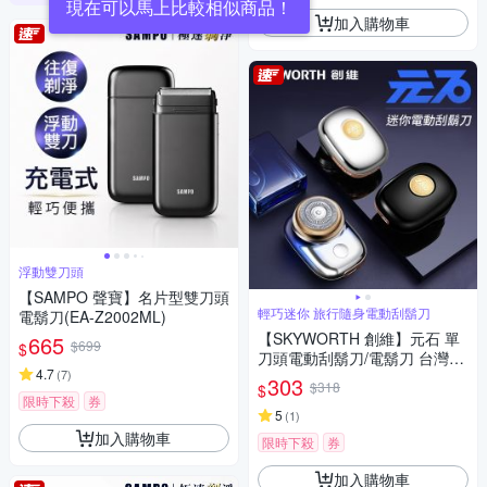
加入購物車
浮動雙刀頭
【SAMPO 聲寶】名片型雙刀頭
輕巧迷你 旅行隨身電動刮鬍刀
電鬍刀(EA-Z2002ML)
【SKYWORTH 創維】元石 單
665
$699
$
刀頭電動刮鬍刀/電鬍刀 台灣公
4.7
(
7
)
司貨(充電式/IPX7防水/全機水
303
$318
$
洗)
限時下殺
券
5
(
1
)
加入購物車
限時下殺
券
加入購物車