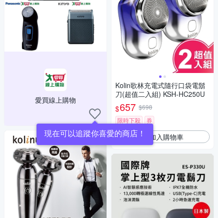
Kolin歌林充電式隨行口袋電鬍
刀(超值二入組) KSH-HC250U
愛買線上購物
657
$698
$
限時下殺
券
現在可以追蹤你喜愛的商店！
加入購物車