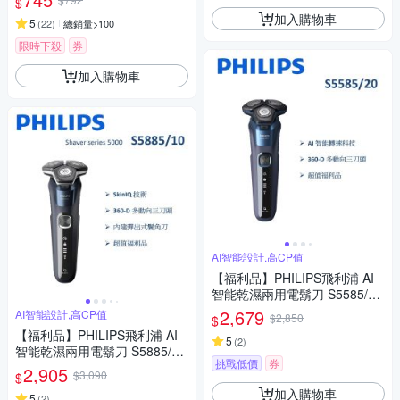
$
加入購物車
5
(
22
)
總銷量>100
限時下殺
券
加入購物車
AI智能設計,高CP值
【福利品】PHILIPS飛利浦 AI
智能乾濕兩用電鬍刀 S5585/20
(一年保固)
2,679
AI智能設計,高CP值
$2,850
$
【福利品】PHILIPS飛利浦 AI
5
(
2
)
智能乾濕兩用電鬍刀 S5885/10
挑戰低價
券
(一年保固)
2,905
$3,090
$
加入購物車
5
(
2
)