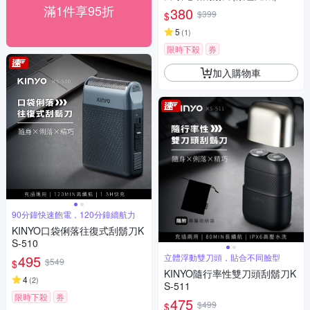
滿1件享95折
380
$399
$
5
(
1
)
限時下殺
券
加入購物車
90分鐘快速飽電，120分鐘續航力
KINYO口袋俐落往復式刮鬍刀K
S-510
495
立體浮動雙刀頭，貼合不同臉型
$549
$
KINYO隨行率性雙刀頭刮鬍刀K
4
(
2
)
S-511
限時下殺
券
475
$499
$