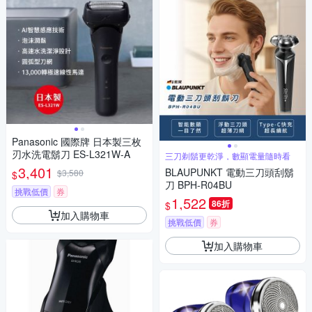
Panasonic 國際牌 日本製三枚
刃水洗電鬍刀 ES-L321W-A
三刀剃鬍更乾淨，數顯電量隨時看
3,401
BLAUPUNKT 電動三刀頭刮鬍
$3,580
$
刀 BPH-R04BU
挑戰低價
券
1,522
86折
$
加入購物車
挑戰低價
券
加入購物車