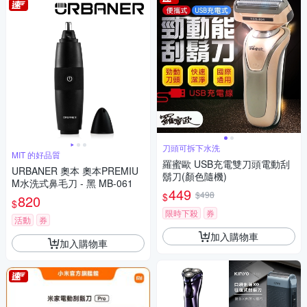
刀頭可拆下水洗
MIT 的好品質
羅蜜歐 USB充電雙刀頭電動刮
URBANER 奧本 奧本PREMIU
鬍刀(顏色隨機)
M水洗式鼻毛刀 - 黑 MB-061
449
$498
$
820
$
限時下殺
券
活動
券
加入購物車
加入購物車