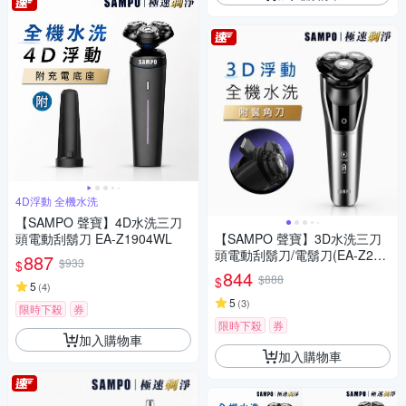
4D浮動 全機水洗
【SAMPO 聲寶】4D水洗三刀
頭電動刮鬍刀 EA-Z1904WL
【SAMPO 聲寶】3D水洗三刀
頭電動刮鬍刀/電鬍刀(EA-Z243
887
$933
$
1WL)
844
$888
$
5
(
4
)
5
(
3
)
限時下殺
券
限時下殺
券
加入購物車
加入購物車