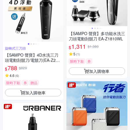
【SAMPO 聲寶】多功能水洗三
刀頭電動刮鬍刀 EA-Z1810WL
1,311
$1,380
$
旋轉式三刀頭
5
(
1
)
【SAMPO 聲寶】4D水洗三刀
頭電動刮鬍刀/電鬍刀(EA-Z213
限時下殺
券
2WL)
788
$829
$
加入購物車
4.6
(
6
)
限時下殺
券
贈品
加入購物車