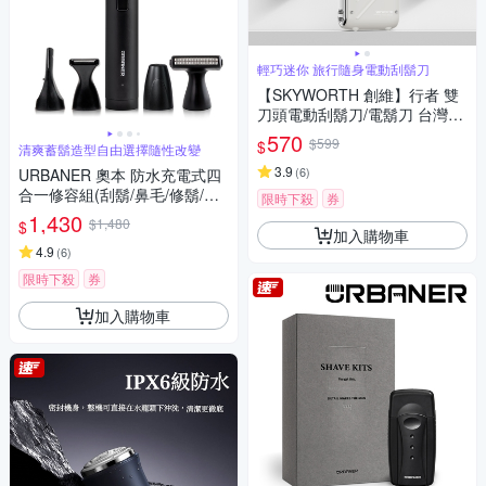
輕巧迷你 旅行隨身電動刮鬍刀
【SKYWORTH 創維】行者 雙
刀頭電動刮鬍刀/電鬍刀 台灣公
司貨(充電式/IPX7防水/全機水
570
$599
$
清爽蓄鬍造型自由選擇隨性改變
洗/磁吸刀頭)
3.9
(
6
)
URBANER 奧本 防水充電式四
合一修容組(刮鬍/鼻毛/修鬍/修
限時下殺
券
容刀) MB-990 (電動刮鬍刀/電
1,430
$1,480
$
動鼻毛刀/電動鼻毛剪/鼻毛/鼻毛
加入購物車
修剪器/電動鼻毛修剪器/修鬍
4.9
(
6
)
刀)
限時下殺
券
加入購物車