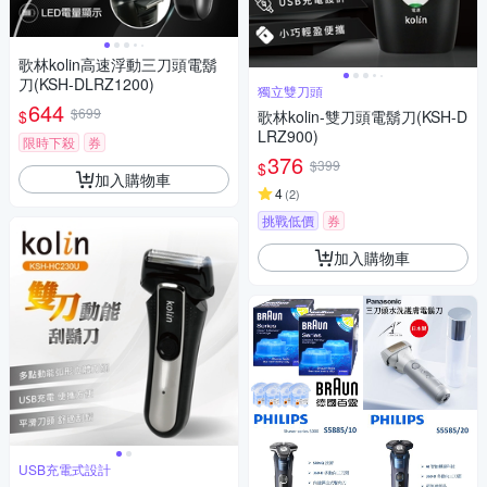
歌林kolin高速浮動三刀頭電鬍
刀(KSH-DLRZ1200)
獨立雙刀頭
644
$699
$
歌林kolin-雙刀頭電鬍刀(KSH-D
LRZ900)
限時下殺
券
376
$399
$
加入購物車
4
(
2
)
挑戰低價
券
加入購物車
USB充電式設計