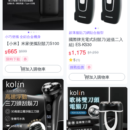
超薄服貼刀網貼合臉型
小巧便攜 全鋁合金機身
國際牌充電式刮鬍刀(超值二入
【小米】米家便攜刮鬍刀S100
組) ES-KS30
665
1,175
$699
$
$1,250
$
限時下殺
券
5
(
1
)
挑戰低價
券
加入購物車
加入購物車