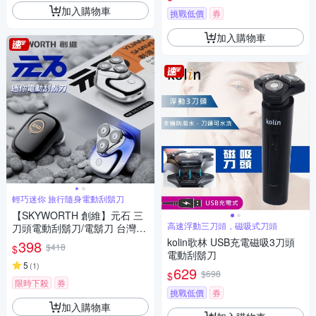
加入購物車
挑戰低價
券
加入購物車
輕巧迷你 旅行隨身電動刮鬍刀
【SKYWORTH 創維】元石 三
高速浮動三刀頭，磁吸式刀頭
刀頭電動刮鬍刀/電鬍刀 台灣公
司貨(充電式/IPX7防水/全機水
kolin歌林 USB充電磁吸3刀頭
398
$418
$
洗/磁吸刀頭)
電動刮鬍刀
5
(
1
)
629
$698
$
限時下殺
券
挑戰低價
券
加入購物車