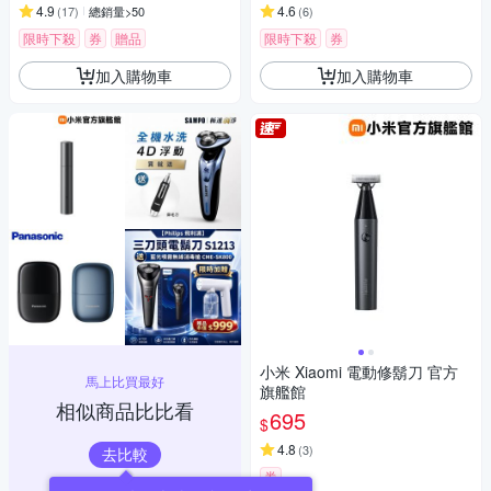
4.9
4.6
(
17
)
總銷量>50
(
6
)
限時下殺
券
贈品
限時下殺
券
加入購物車
加入購物車
小米 Xiaomi 電動修鬍刀 官方
馬上比買最好
旗艦館
相似商品比比看
695
$
4.8
(
3
)
去比較
券