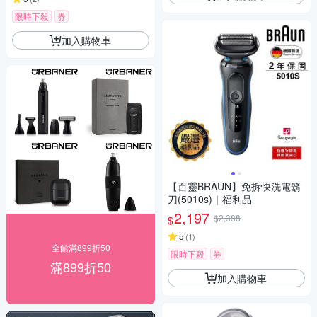
限時下殺
券
加入購物車
【百靈BRAUN】免拆快洗電鬍
刀(5010s)｜福利品
2,197
$2,388
$
5
(
1
)
全館滿899折50
限時下殺
券
滿899折50
加入購物車