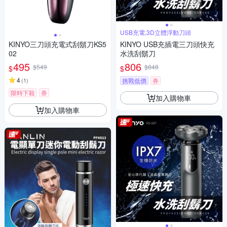
USB充電,3D立體浮動刀頭
KINYO三刀頭充電式刮鬍刀KS5
KINYO USB充插電三刀頭快充
02
水洗刮鬍刀
495
806
$549
$848
$
$
4
(
1
)
挑戰低價
券
限時下殺
券
加入購物車
加入購物車