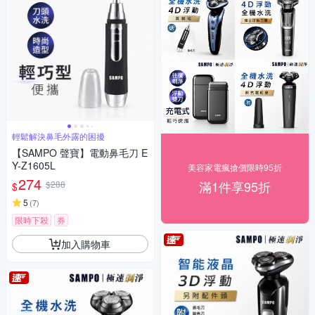
輕鬆解決鼻毛外露的困擾
【SAMPO 聲寶】電動鼻毛刀 E
Y-Z1605L
美容家電瘋搶價限時95折
274
滿1件享95折
$288
$
5
(
7
)
限時下殺
券
加入購物車