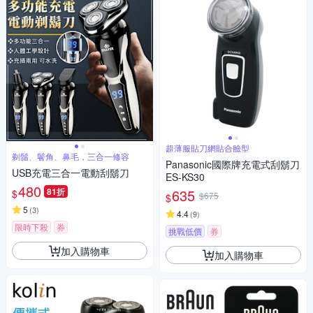
超薄服貼刀網貼合臉型
剃鬚、鬢角、鼻毛，三合一修容
Panasonic國際牌充電式刮鬍刀
USB充電三合一電動刮鬍刀
ES-KS30
480
81折
635
$
$675
$
5
(
3
)
4.4
(
9
)
限時下殺
券
挑戰低價
券
加入購物車
加入購物車