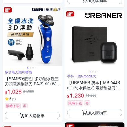
加入購物車
多功能刀頭可替換
手持一個airpods大
【SAMPO聲寶】多功能水洗三
【URBANER 奧本】MB-044B
刀頭電動刮鬍刀 EA-Z1901WL
mini防水觸控式 電動刮鬍刀(口
(鼻毛刀/鬢角刀)
1,026
$1,080
$
袋電刮鬍刀/電鬍刀/刮鬍刀)
1,230
$1,280
$
5
(
1
)
限時下殺
券
限時下殺
券
加入購物車
加入購物車