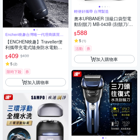
輕便好攜帶 台灣製造
奧本URBANER 頂級口袋型電
動刮鬍刀 MB-043B (刮鬍刀/電
鬍刀)
588
$
Enchen映趣台灣唯一代理商購買有
保障
5
(
1
)
【ENCHEN映趣】Traveller便
利攜帶充電式隨身防水電動刮
活動
券
鬍刀
409
$430
$
加入購物車
5
(
2
)
限時下殺
券
加入購物車