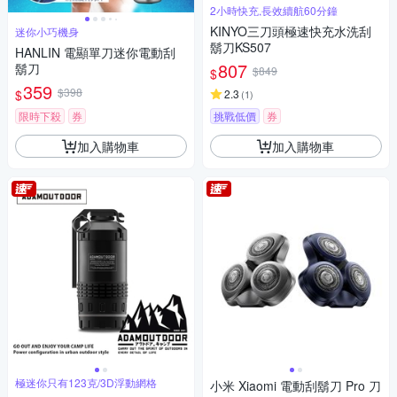
2小時快充,長效續航60分鐘
KINYO三刀頭極速快充水洗刮
迷你小巧機身
鬍刀KS507
HANLIN 電顯單刀迷你電動刮
807
鬍刀
$849
$
359
$398
$
2.3
(
1
)
限時下殺
券
挑戰低價
券
加入購物車
加入購物車
極迷你只有123克/3D浮動網格
小米 Xiaomi 電動刮鬍刀 Pro 刀