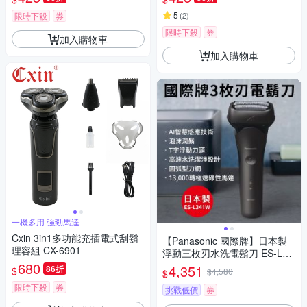
5
限時下殺
券
(
2
)
限時下殺
券
加入購物車
加入購物車
一機多用 強勁馬達
Cxin 3in1多功能充插電式刮鬍
【Panasonic 國際牌】日本製
理容組 CX-6901
浮動三枚刃水洗電鬍刀 ES-L34
680
1W-K
4,351
86折
$
$4,580
$
限時下殺
券
挑戰低價
券