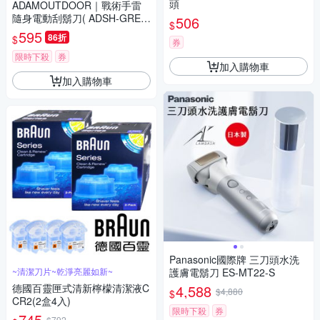
頭
ADAMOUTDOOR｜戰術手雷
隨身電動刮鬍刀( ADSH-GRE6
506
$
00 旅行 戶外)
595
86折
$
券
限時下殺
券
加入購物車
加入購物車
Panasonic國際牌 三刀頭水洗
~清潔刀片~乾淨亮麗如新~
護膚電鬍刀 ES-MT22-S
德國百靈匣式清新檸檬清潔液C
4,588
$4,880
$
CR2(2盒4入)
限時下殺
券
745
$792