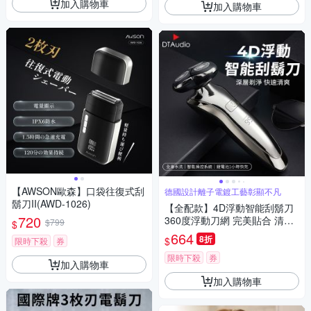
加入購物車
加入購物車
【AWSON歐森】口袋往復式刮
德國設計離子電鍍工藝彰顯不凡
鬍刀II(AWD-1026)
【全配款】4D浮動智能刮鬍刀
720
360度浮動刀網 完美貼合 清除
$799
$
死角
664
8折
$
限時下殺
券
限時下殺
券
加入購物車
加入購物車