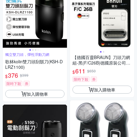
獨立雙刀頭，彈性浮動刀網
【德國百靈BRAUN】刀頭刀網
歌林kolin雙刀頭刮鬍刀(KSH-D
組-黑(F/C26B)德國原裝公司貨
LRZ1100)
(適用黑子彈系列)
611
$650
$
376
$399
$
限時下殺
券
限時下殺
券
加入購物車
加入購物車