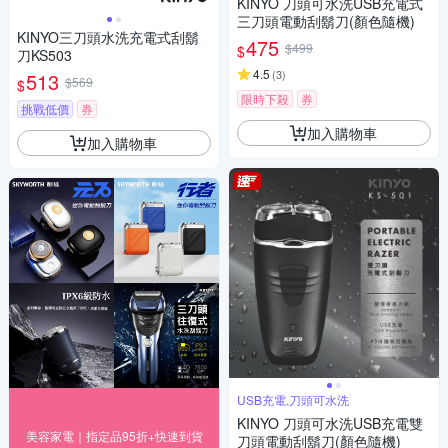
KINYO 刀頭可水洗USB充電式
三刀頭電動刮鬍刀(顏色隨機)
KINYO三刀頭水洗充電式刮鬍
475
$499
$
刀KS503
4.5
(
3
)
513
$569
$
限時下殺
券
挑戰低價
券
加入購物車
加入購物車
USB充電,刀頭可水洗
KINYO 刀頭可水洗USB充電雙
美容家電｜指定品95折+快速到貨
刀頭電動刮鬍刀(顏色隨機)