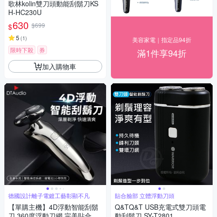
歌林kolin雙刀頭動能刮鬍刀KS
H-HC230U
630
$699
$
5
(
1
)
美容家電｜指定品94折
限時下殺
券
滿1件享94折
加入購物車
德國設計離子電鍍工藝彰顯不凡
貼合臉部 立體浮動刀頭
【單購主機】4D浮動智能刮鬍
Q&TQ&T USB充電式雙刀頭電
刀 360度浮動刀網 完美貼合 清
動刮鬍刀 SY-T2801