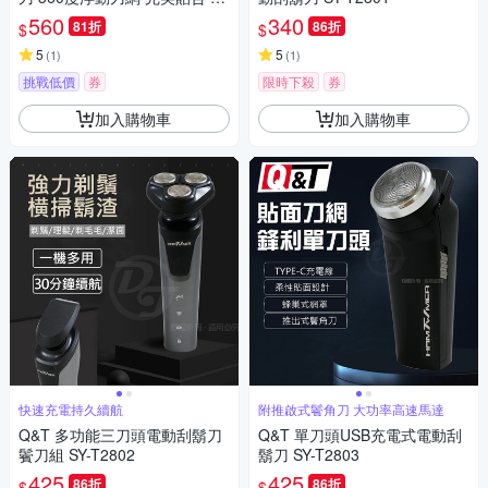
除死角
560
340
81折
86折
$
$
5
5
(
1
)
(
1
)
挑戰低價
券
限時下殺
券
加入購物車
加入購物車
快速充電持久續航
附推啟式鬢角刀 大功率高速馬達
Q&T 多功能三刀頭電動刮鬍刀
Q&T 單刀頭USB充電式電動刮
鬢刀組 SY-T2802
鬍刀 SY-T2803
425
425
86折
86折
$
$