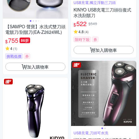
USB充電,獨立浮動三刀頭
KINYO USB充電三刀頭往復式
水洗刮鬍刀
522
$549
$
【SAMPO 聲寶】水洗式雙刀頭
電鬍刀/刮鬍刀(EA-Z2624WL)
4.8
(
4
)
755
限時下殺
券
86折
$
4
(
1
)
加入購物車
挑戰低價
券
加入購物車
USB充電,刀頭可水洗