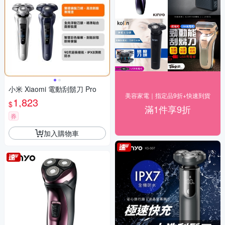
小米 Xiaomi 電動刮鬍刀 Pro
美容家電｜指定品9折+快速到貨
1,823
$
滿1件享9折
券
加入購物車