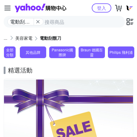
Yahoo購物中心
登入
電動刮鬍
刀
美容家電
電動刮鬍刀
全部
Panasonic國
Braun 德國百
其他品牌
Philips 飛利浦
分類
際牌
靈
精選活動