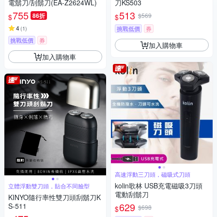
電鬍刀/刮鬍刀(EA-Z2624WL)
刀KS503
755
513
86折
$569
$
$
4
(
1
)
挑戰低價
券
挑戰低價
券
加入購物車
加入購物車
高速浮動三刀頭，磁吸式刀頭
kolin歌林 USB充電磁吸3刀頭
立體浮動雙刀頭，貼合不同臉型
電動刮鬍刀
KINYO隨行率性雙刀頭刮鬍刀K
629
S-511
$698
$