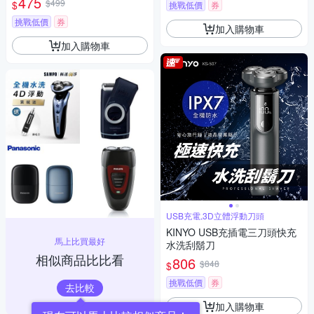
475
$499
$
挑戰低價
券
挑戰低價
券
加入購物車
加入購物車
USB充電,3D立體浮動刀頭
KINYO USB充插電三刀頭快充
馬上比買最好
水洗刮鬍刀
相似商品比比看
806
$848
$
挑戰低價
券
去比較
加入購物車