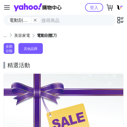
Yahoo購物中心
登入
電動刮鬍
刀
美容家電
電動刮鬍刀
全部
其他品牌
分類
精選活動