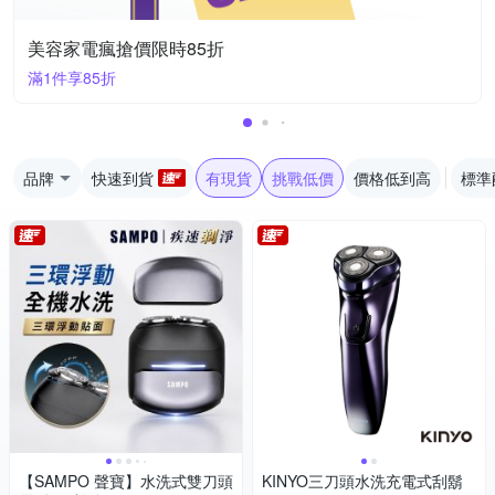
美容家電瘋搶價限時85折
滿1件享85折
品牌
快速到貨
有現貨
挑戰低價
價格低到高
標準
【SAMPO 聲寶】水洗式雙刀頭
KINYO三刀頭水洗充電式刮鬍