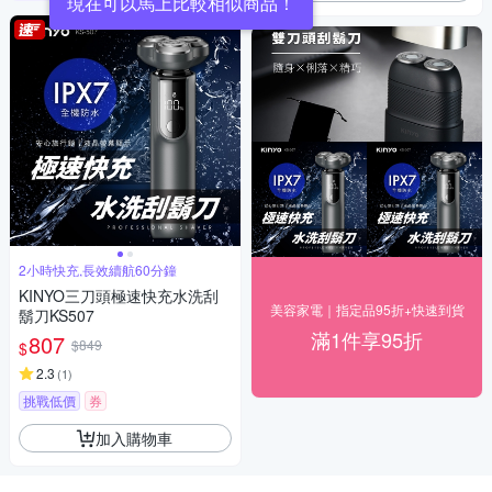
現在可以馬上比較相似商品！
2小時快充,長效續航60分鐘
KINYO三刀頭極速快充水洗刮
美容家電｜指定品95折+快速到貨
鬍刀KS507
滿1件享95折
807
$849
$
2.3
(
1
)
挑戰低價
券
加入購物車