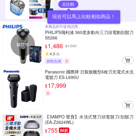
去比較
現在可以馬上比較相似商品！
本商品恕不提供試用
PHILIPS飛利浦 360度多動向三刀頭電動刮鬍刀
S5266
補貨中
1,486
$
$
1,580
4.3
(
3
)
挑戰低價
券
Panasonic 國際牌 日製旗艦型6枚刃充電式水洗
電鬍刀 ES-L690U
17,999
$
券
【SAMPO 聲寶】水洗式雙刀頭電鬍刀/刮鬍刀
(EA-Z2624WL)
755
$
86折