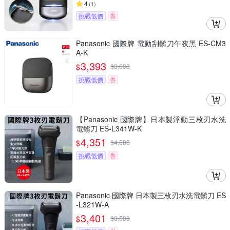
4
(
1
)
挑戰低價
券
Panasonic 國際牌 電動刮鬍刀午夜黑 ES-CM3
A-K
3,393
$
$
3,688
挑戰低價
券
【Panasonic 國際牌】日本製浮動三枚刃水洗
電鬍刀 ES-L341W-K
4,351
$
$
4,580
挑戰低價
券
Panasonic 國際牌 日本製三枚刃水洗電鬍刀 ES
-L321W-A
3,401
$
$
3,580