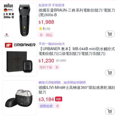
貼面乾淨 不留鬍渣
德國百靈BRAUN-三鋒系列電動刮鬍刀/電鬍刀
(黑)300s-B
1,988
$
5
(
10
)
券
贈品
手持一個airpods大
【URBANER 奧本】MB-044B mini防水觸控式
電動刮鬍刀(口袋電刮鬍刀/電鬍刀/刮鬍刀)
1,230
$
$
1,280
限時下殺
券
觸摸式滑動開關，絲滑開啟與關閉
德國iLIVI-Mini紳士高轉速360°環貼感應乾濕刮
鬍刀
3,184
$
8折
挑戰低價
券