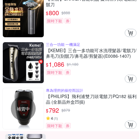
鬍刀
800
$
$
888
限時下殺
券
三合一功能 一機滿足
【KEMEI】三合一多功能可水洗理髮器/電鬍刀/
鼻毛刀(刮鬍刀/鼻毛器/剪髮器)(E0086-1407)
1,086
$
$
1,180
限時下殺
券
專為理想的操控而設計
【PHILIPS】飛利浦雙刀頭電鬍刀PQ182 福利
品 (全新品外盒凹損)
補貨中
792
$
$
879
4
(
1
)
限時下殺
券