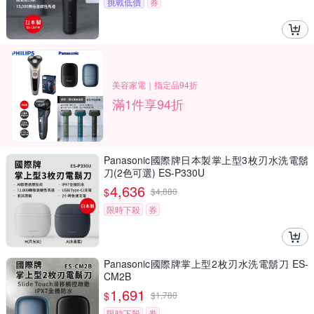
挑戰低價
券
美容家電｜指定品94折
滿1件享94折
Panasonic國際牌日本製掌上型3枚刃水洗電鬍
刀(2色可選) ES-P330U
4,636
$
$
4,880
限時下殺
券
Panasonic國際牌掌上型2枚刃水洗電鬍刀 ES-
CM2B
1,691
$
$
1,780
限時下殺
券