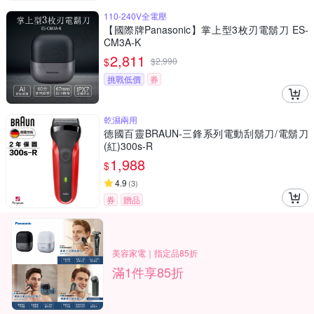
110-240V全電壓
【國際牌Panasonic】掌上型3枚刃電鬍刀 ES-
CM3A-K
2,811
$
$
2,990
挑戰低價
券
乾濕兩用
德國百靈BRAUN-三鋒系列電動刮鬍刀/電鬍刀
(紅)300s-R
1,988
$
4.9
(
3
)
券
贈品
美容家電｜指定品85折
滿1件享85折