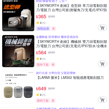
剃鬍/修鬢角/鏡子 三合一
【SKYWORTH 創維】造型師 單刀頭電動刮鬍
刀/電鬍刀 台灣公司貨(附鬢角刀/充電式/IPX7防
水/可水洗)
365
$
$
388
4
(
1
)
挑戰低價
券
金屬飾板 防滑磨砂 機身質感加倍
【SKYWORTH 創維】機械師 雙刀頭電動刮鬍
刀/電鬍刀 台灣公司貨(充電式/IPX7防水/全機水
洗/磁吸刀頭)
564
$
$
599
4
(
1
)
限時下殺
券
旅行出差 大學住宿 父親節禮物
【LARMI 樂米】LMS02 智能感應電動刮鬍刀
649
$
$
690
4
(
1
)
限時下殺
券
立體浮動雙刀頭，觸感舒適滑順貼合不同臉型