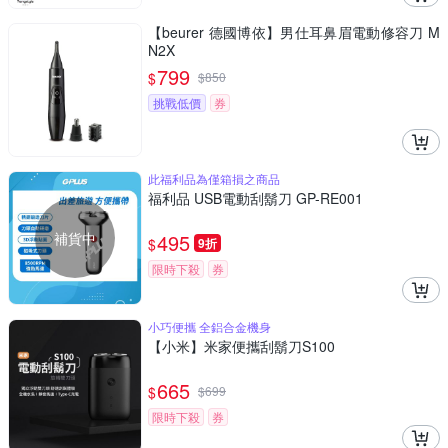
【beurer 德國博依】男仕耳鼻眉電動修容刀 M
N2X
799
$
$
850
挑戰低價
券
此福利品為僅箱損之商品
福利品 USB電動刮鬍刀 GP-RE001
補貨中
495
$
9折
限時下殺
券
小巧便攜 全鋁合金機身
【小米】米家便攜刮鬍刀S100
665
$
$
699
限時下殺
券