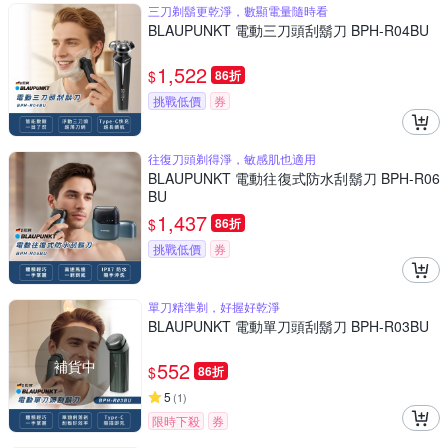
三刀剃鬍更乾淨，數顯電量隨時看
BLAUPUNKT 電動三刀頭刮鬍刀 BPH-R04BU
1,522
$
86折
挑戰低價
券
往復刀頭剃得淨，敏感肌也適用
BLAUPUNKT 電動往復式防水刮鬍刀 BPH-R06
BU
1,437
$
86折
挑戰低價
券
單刀精準剃，好握好乾淨
BLAUPUNKT 電動單刀頭刮鬍刀 BPH-R03BU
補貨中
552
$
86折
5
(
1
)
限時下殺
券