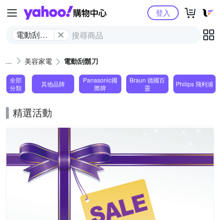
Yahoo購物中心
登入
電動刮鬍
刀
美容家電
電動刮鬍刀
全部
Panasonic國
Braun 德國百
其他品牌
Philips 飛利浦
分類
際牌
靈
精選活動