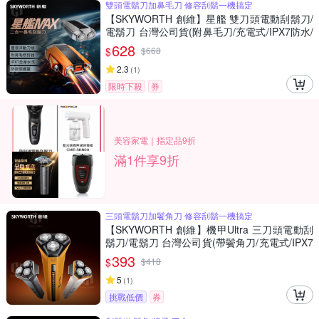
雙頭電鬍刀加鼻毛刀 修容刮鬍一機搞定
【SKYWORTH 創維】星艦 雙刀頭電動刮鬍刀/
電鬍刀 台灣公司貨(附鼻毛刀/充電式/IPX7防水/
可水洗/磁吸刀頭)
628
$
$
668
2.3
(
1
)
限時下殺
券
美容家電｜指定品9折
滿1件享9折
三頭電鬍刀加鬢角刀 修容刮鬍一機搞定
【SKYWORTH 創維】機甲Ultra 三刀頭電動刮
鬍刀/電鬍刀 台灣公司貨(帶鬢角刀/充電式/IPX7
防水/可水洗/磁吸刀頭)
393
$
$
418
5
(
1
)
挑戰低價
券