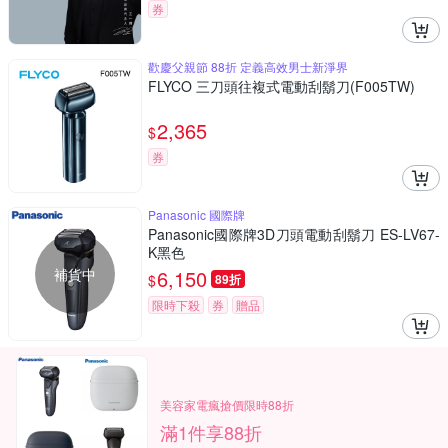
券
歡慶父親節 88折 定義高效男士新淨界
FLYCO 三刀頭往複式電動刮鬍刀(F005TW)
2,365
$
券
Panasonic 國際牌
Panasonic國際牌3D刀頭電動刮鬍刀 ES-LV67-
K黑色
補貨中
6,150
$
89折
限時下殺
券
贈品
美容家電瘋搶價限時88折
滿1件享88折