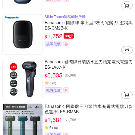
Slide Touch滑移觸控啟動
Panasonic 國際牌 掌上型2枚刃電鬍刀-塗鴉黑
ES-CM2B-K
1,752
$
89折
挑戰低價
券
Panasonic國際牌日製防水五刀頭充電式電鬍刀
ES-LV67-K
5,535
$
$
5,888
5
(
3
)
挑戰低價
券
Panasonic 國際牌三刀頭防水充電式電鬍刀(3
色選擇) ES-RM3B
1,681
$
$
1,788
5
(
10
)
挑戰低價
券