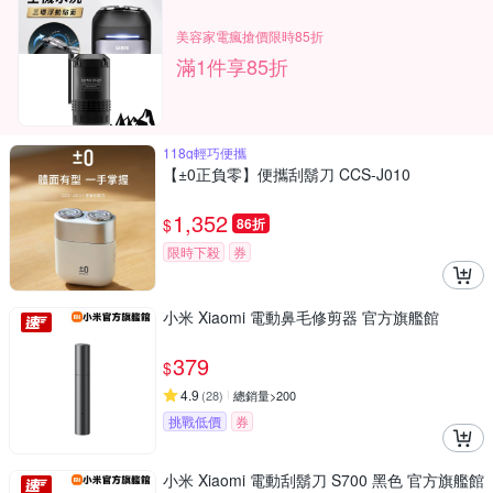
美容家電瘋搶價限時85折
滿1件享85折
118g輕巧便攜
【±0正負零】便攜刮鬍刀 CCS-J010
1,352
$
86折
限時下殺
券
小米 Xiaomi 電動鼻毛修剪器 官方旗艦館
379
$
4.9
(
28
)
總銷量>200
挑戰低價
券
小米 Xiaomi 電動刮鬍刀 S700 黑色 官方旗艦館