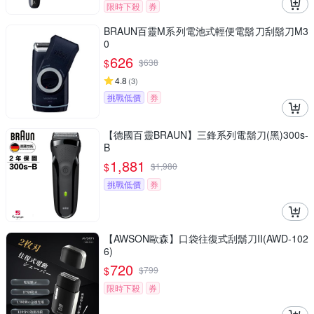
限時下殺
券
BRAUN百靈M系列電池式輕便電鬍刀刮鬍刀M3
0
626
$
$
638
4.8
(
3
)
挑戰低價
券
【德國百靈BRAUN】三鋒系列電鬍刀(黑)300s-
B
1,881
$
$
1,980
挑戰低價
券
【AWSON歐森】口袋往復式刮鬍刀II(AWD-102
6)
720
$
$
799
限時下殺
券