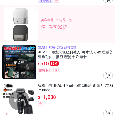
挑戰低價
券
美容家電｜指定品92折
滿1件享92折
雙刀頭 可拆卸清洗 超輕便攜
JUMIO 便攜式電動剃毛刀 可水洗 小型理髮剪
鬢角迷你手推剪 理髮器 剃頭器
補貨中
510
$
86折
限時下殺
券
德國百靈BRAUN-7系Pro暢型貼面電鬍刀 72-G
7500cc
11,888
$
補貨中
券