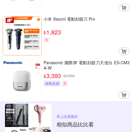
小米 Xiaomi 電動刮鬍刀 Pro
1,823
$
券
Panasonic 國際牌 電動刮鬍刀天使白 ES-CM3
A-W
3,393
$
$
3,688
挑戰低價
券
馬上比買最好
相似商品比比看