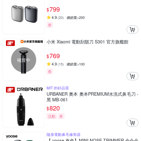
799
$
4.9
(
20
)
總銷量>200
券
小米 Xiaomi 電動刮鬍刀 S301 官方旗艦館
769
$
補貨中
4.9
(
15
)
總銷量>100
券
MIT 的好品質
URBANER 奧本 奧本PREMIUM水洗式鼻毛刀 -
黑 MB-061
820
$
活動
券
隨身電動鼻毛修剪器
【 yoose 有色】MINI NOSE TRIMMER 全合金