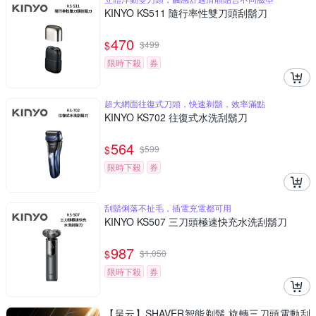
KINYO KS511 隨行率性雙刀頭刮鬍刀
470
$
$
499
限時下殺
券
超大網面往復式刀頭，快速剃鬍，效率滿點
KINYO KS702 往復式水洗刮鬍刀
564
$
$
599
限時下殺
券
刮鬍俐落不扯毛，插電充電都可用
KINYO KS507 三刀頭極速快充水洗刮鬍刀
987
$
$
1,050
限時下殺
券
【呈云】SHAVER智能剃鬚 旋轉三刀頭電動刮