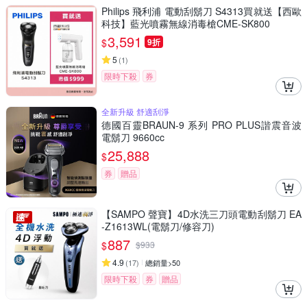
Philips 飛利浦 電動刮鬍刀 S4313買就送【西歐
科技】藍光噴霧無線消毒槍CME-SK800
3,591
$
9折
5
(
1
)
限時下殺
券
全新升級 舒適刮淨
德國百靈BRAUN-9 系列 PRO PLUS諧震音波
電鬍刀 9660cc
25,888
$
券
贈品
【SAMPO 聲寶】4D水洗三刀頭電動刮鬍刀 EA
-Z1613WL(電鬍刀/修容刀)
887
$
$
933
4.9
(
17
)
總銷量>50
限時下殺
券
贈品