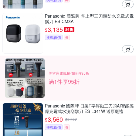
Panasonic 國際牌 掌上型三刀頭防水充電式電
鬍刀 ES-CM3A
3,135
$
86折
挑戰低價
券
美容家電瘋搶價限時95折
滿1件享95折
Panasonic 國際牌 日製T字浮動三刀頭AI智能感
應充電式水洗刮鬍刀 ES-L341W 送原廠禮
3,560
$
$
3,787
挑戰低價
券