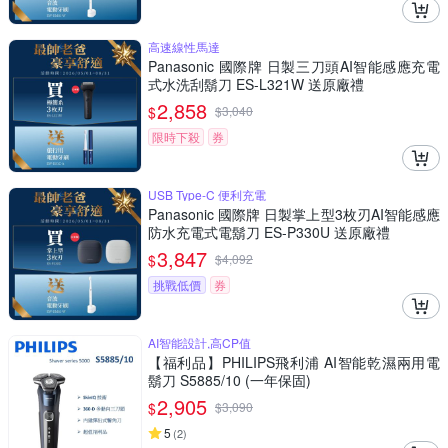
高速線性馬達
Panasonic 國際牌 日製三刀頭AI智能感應充電
式水洗刮鬍刀 ES-L321W 送原廠禮
2,858
$
$
3,040
限時下殺
券
USB Type-C 便利充電
Panasonic 國際牌 日製掌上型3枚刃AI智能感應
防水充電式電鬍刀 ES-P330U 送原廠禮
3,847
$
$
4,092
挑戰低價
券
AI智能設計,高CP值
【福利品】PHILIPS飛利浦 AI智能乾濕兩用電
鬍刀 S5885/10 (一年保固)
2,905
$
$
3,090
5
(
2
)