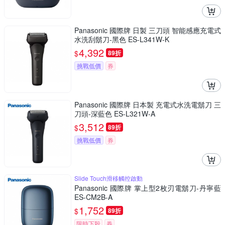
Panasonic 國際牌 日製 三刀頭 智能感應充電式
水洗刮鬍刀-黑色 ES-L341W-K
4,392
$
89折
挑戰低價
券
Panasonic 國際牌 日本製 充電式水洗電鬍刀 三
刀頭-深藍色 ES-L321W-A
3,512
$
89折
挑戰低價
券
Slide Touch滑移觸控啟動
Panasonic 國際牌 掌上型2枚刃電鬍刀-丹寧藍
ES-CM2B-A
1,752
$
89折
限時下殺
券