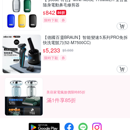
隨身電動鼻毛修剪器
842
$
86折
限時下殺
券
【德國百靈BRAUN】智能變速5系列PRO免拆
快洗電鬍刀(52-M7500CC)
5,233
$
$
5,688
限時下殺
券
美容家電瘋搶價限時85折
滿1件享85折