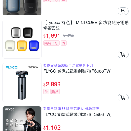
【 yoose 有色】 MINI CUBE 多功能隨身電動
修容套組
1,691
$
$
1,780
限時下殺
券
歡慶父親節88折再送電動鼻毛刀
FLYCO 感應式電動刮鬍刀(FS988TW)
2,893
$
券
贈品
歡慶父親節 88折 靈活服貼 極致清爽
FLYCO 旋轉式電動刮鬍刀(FS966TW)
1,162
$