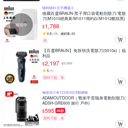
隨時隨刮 比手機還小
德國百靈BRAUN-黑子彈口袋電動刮鬍刀/電鬍
刀(M1010經典黃/M1011簡約白/M1012酷炫黑)
補貨中
1,788
$
4.8
(
15
)
總銷量>50
券
【百靈BRAUN】免拆快洗電鬍刀(5010s)｜福
利品
2,197
$
$
2,388
5
(
1
)
限時下殺
券
極迷你只有123克/3D浮動網格
ADAMOUTDOOR｜戰術手雷隨身電動刮鬍刀(
ADSH-GRE600 旅行 戶外)
595
$
86折
限時下殺
券