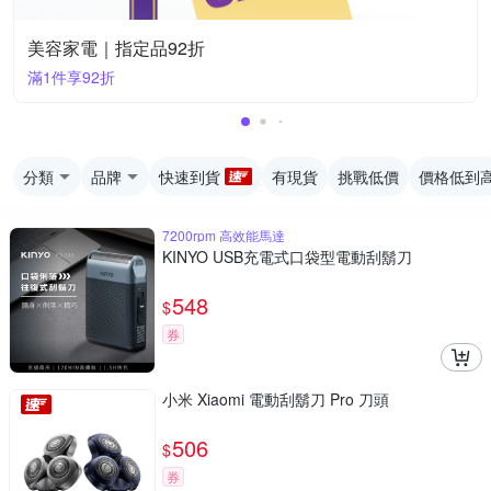
美容家電｜指定品92折
滿1件享92折
分類
品牌
快速到貨
有現貨
挑戰低價
價格低到
7200rpm 高效能馬達
KINYO USB充電式口袋型電動刮鬍刀
548
$
券
小米 Xiaomi 電動刮鬍刀 Pro 刀頭
506
$
券