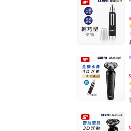
$
$
$