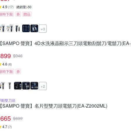
4.9
(
17
)
總銷量>50
限時下殺
券
贈品
+3
【SAMPO 聲寶】4D水洗液晶顯示三刀頭電動刮鬍刀/電鬍刀(EA-Z2
899
$
946
4.6
(
6
)
限時下殺
券
+2
浮動雙刀頭
【SAMPO 聲寶】名片型雙刀頭電鬍刀(EA-Z2002ML)
665
$
699
4.7
(
7
)