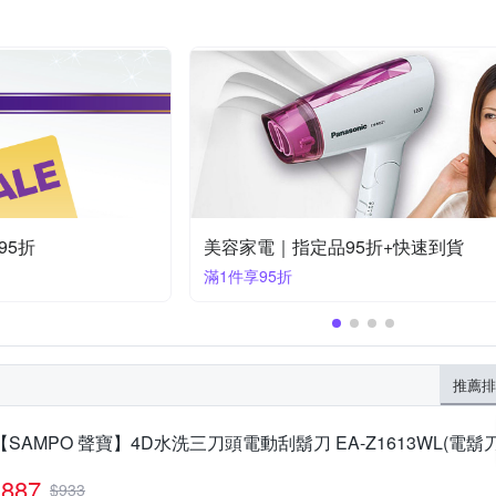
85折
美容家電｜指定品9折+快速到貨
滿1件享9折
推薦排
【SAMPO 聲寶】4D水洗三刀頭電動刮鬍刀 EA-Z1613WL(電鬍
887
$
933