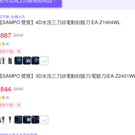
在可以馬上比較相似商品！
4D浮動 全機水洗
【SAMPO 聲寶】4D水洗三刀頭電動刮鬍刀 EA-Z1904WL
887
$
933
5
(
4
)
限時下殺
券
+2
【SAMPO 聲寶】3D水洗三刀頭電動刮鬍刀/電鬍刀(EA-Z2431WL
844
$
888
5
(
3
)
限時下殺
券
+2
輕鬆解決鼻毛外露的困擾