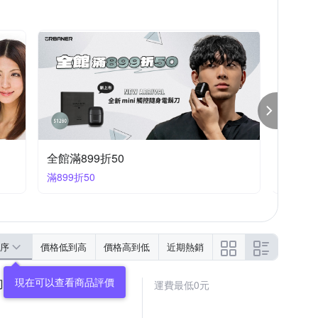
美容家電｜指定品94折
美容家
滿1件享94折
滿1件享
序
價格低到高
價格高到低
近期熱銷
刀/修容刀)
運費最低0元