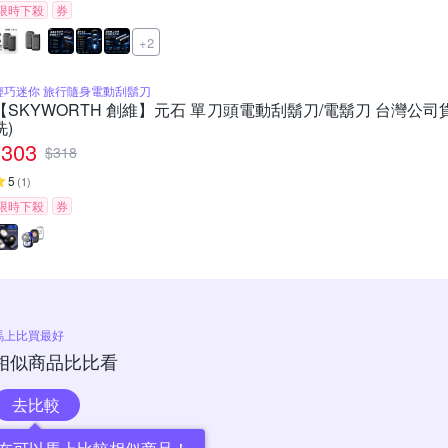
限時下殺
券
+2
輕巧迷你 旅行隨身電動刮鬍刀
【SKYWORTH 創維】元石 單刀頭電動刮鬍刀/電鬍刀 台灣公司貨
洗)
303
$
318
5
(
1
)
限時下殺
券
馬上比買最好
相似商品比比看
去比較