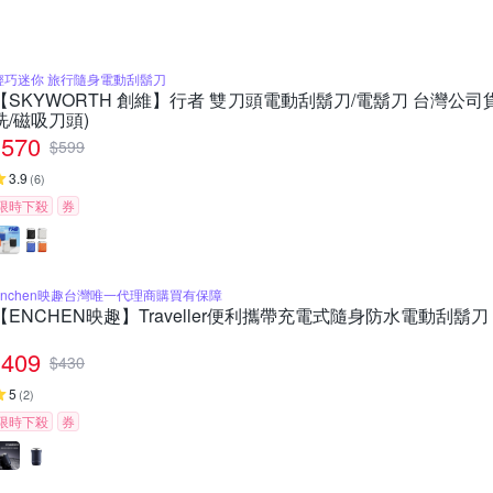
輕巧迷你 旅行隨身電動刮鬍刀
【SKYWORTH 創維】行者 雙刀頭電動刮鬍刀/電鬍刀 台灣公司貨
洗/磁吸刀頭)
570
$
599
3.9
(
6
)
限時下殺
券
Enchen映趣台灣唯一代理商購買有保障
【ENCHEN映趣】Traveller便利攜帶充電式隨身防水電動刮鬍刀
409
$
430
5
(
2
)
限時下殺
券