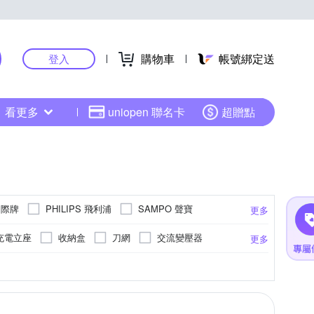
購物車
帳號綁定送
登入
看更多
uniopen 聯名卡
超贈點
 國際牌
PHILIPS 飛利浦
SAMPO 聲寶
更多
充電立座
收納盒
刀網
交流變壓器
更多