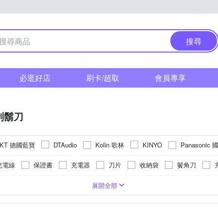
搜尋
必逛好店
刷卡/超取
會員專享
刮鬍刀
NKT 德國藍寶
Kolin 歌林
Panasonic
DTAudio
KINYO
ANER 奧本
Xiaomi 小米
其他品牌
羅蜜歐
充電線
保證書
充電器
刀片
收納袋
鬢角刀
清潔液
頭
電式
機身防潑水
六刀頭
乾電池式
展開全部