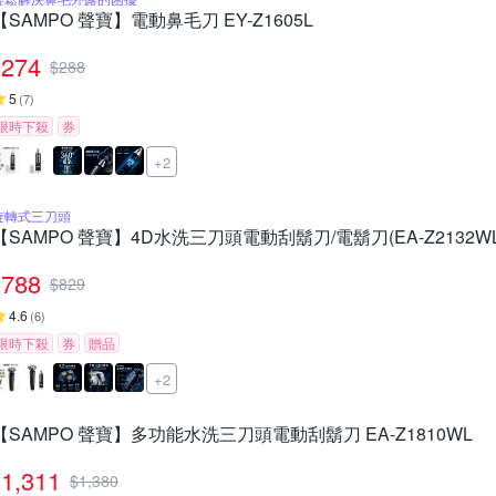
【SAMPO 聲寶】電動鼻毛刀 EY-Z1605L
274
$
288
5
(
7
)
限時下殺
券
+2
旋轉式三刀頭
【SAMPO 聲寶】4D水洗三刀頭電動刮鬍刀/電鬍刀(EA-Z2132WL
788
$
829
4.6
(
6
)
限時下殺
券
贈品
+2
【SAMPO 聲寶】多功能水洗三刀頭電動刮鬍刀 EA-Z1810WL
1,311
$
1,380