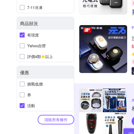
7-11冷凍
商品狀況
有現貨
Yahoo自營
$
評價4顆
以上
優惠
挑戰低價
券
活動
清除所有條件