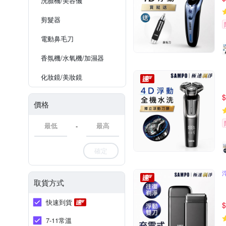
洗臉機/美容儀
剪髮器
電動鼻毛刀
香氛機/水氧機/加濕器
化妝鏡/美妝鏡
$
價格
-
確定
取貨方式
快速到貨
$
7-11常溫