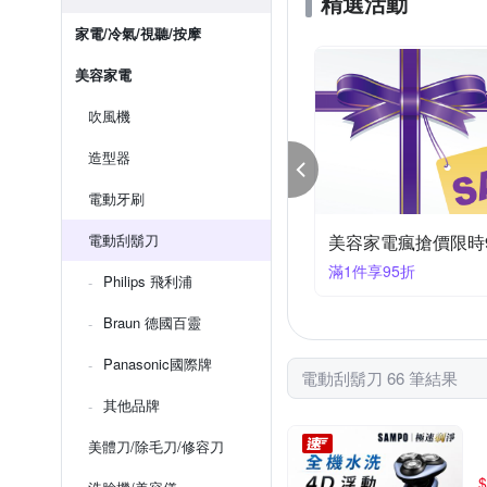
精選活動
家電/冷氣/視聽/按摩
美容家電
吹風機
造型器
電動牙刷
滿899折50
電動刮鬍刀
美容家電瘋搶價限時
99折50
滿1件享85折
Philips 飛利浦
Braun 德國百靈
Panasonic國際牌
電動刮鬍刀 66 筆結果
其他品牌
美體刀/除毛刀/修容刀
$