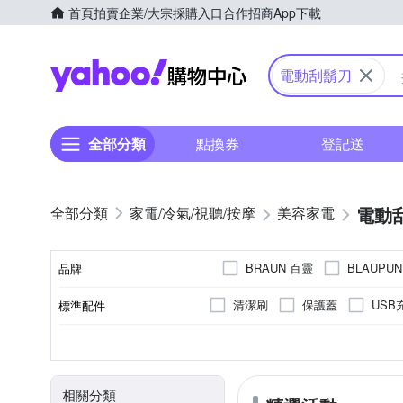
首頁
拍賣
企業/大宗採購入口
合作招商
App下載
Yahoo購物中心
電動刮鬍刀
全部分類
點換券
登記送
電動
家電/冷氣/視聽/按摩
美容家電
BRAUN 百靈
BLAUPU
品牌
SKYWORTH 創維
URB
清潔刷
保護蓋
USB
標準配件
品牌名稱
旅行套
全自動清洗座
三刀頭
全機可水洗
無
充電式
全機水洗
有國際電壓
雙刀頭
充插兩用
不可水洗
單刀
插
顏色
刀頭數
防水性能
國際電壓
電源方式
清潔方式
相關分類