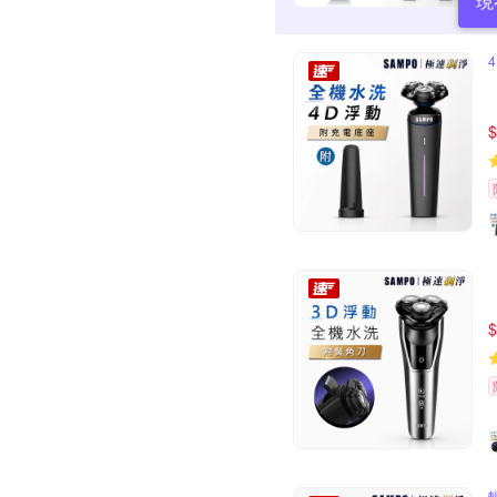
現
$
$