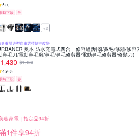
5
(
1
)
限時下殺
券
+2
清爽蓄鬍造型自由選擇隨性改變
URBANER 奧本 防水充電式四合一修容組(刮鬍/鼻毛/修鬍/修容刀) 
動鼻毛刀/電動鼻毛剪/鼻毛/鼻毛修剪器/電動鼻毛修剪器/修鬍刀)
1,430
$
1,480
4.9
(
6
)
限時下殺
券
美容家電｜指定品94折
滿1件享94折