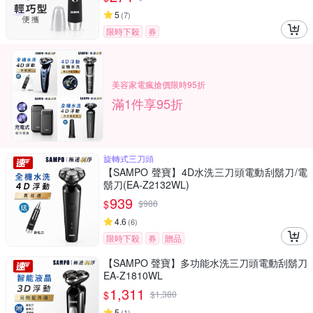
5
(
7
)
限時下殺
券
美容家電瘋搶價限時95折
滿1件享95折
旋轉式三刀頭
【SAMPO 聲寶】4D水洗三刀頭電動刮鬍刀/電
鬍刀(EA-Z2132WL)
939
$
$
988
4.6
(
6
)
限時下殺
券
贈品
【SAMPO 聲寶】多功能水洗三刀頭電動刮鬍刀
EA-Z1810WL
1,311
$
$
1,380
5
(
1
)