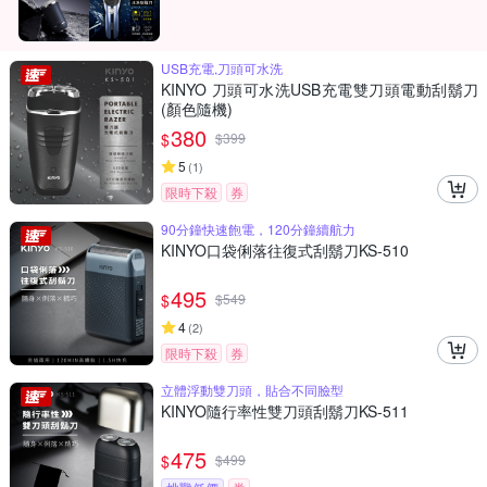
USB充電,刀頭可水洗
KINYO 刀頭可水洗USB充電雙刀頭電動刮鬍刀
(顏色隨機)
380
$
$
399
5
(
1
)
限時下殺
券
90分鐘快速飽電，120分鐘續航力
KINYO口袋俐落往復式刮鬍刀KS-510
495
$
$
549
4
(
2
)
限時下殺
券
立體浮動雙刀頭，貼合不同臉型
KINYO隨行率性雙刀頭刮鬍刀KS-511
475
$
$
499