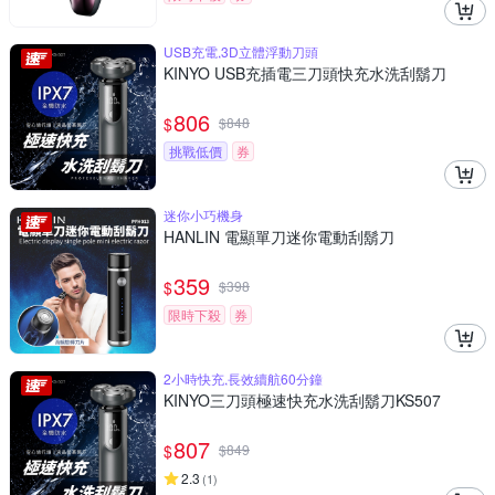
USB充電,3D立體浮動刀頭
KINYO USB充插電三刀頭快充水洗刮鬍刀
806
$
$
848
挑戰低價
券
迷你小巧機身
HANLIN 電顯單刀迷你電動刮鬍刀
359
$
$
398
限時下殺
券
2小時快充,長效續航60分鐘
KINYO三刀頭極速快充水洗刮鬍刀KS507
807
$
$
849
2.3
(
1
)