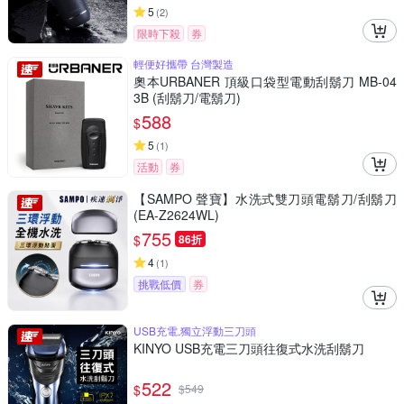
5
(
2
)
限時下殺
券
輕便好攜帶 台灣製造
奧本URBANER 頂級口袋型電動刮鬍刀 MB-04
3B (刮鬍刀/電鬍刀)
588
$
5
(
1
)
活動
券
【SAMPO 聲寶】水洗式雙刀頭電鬍刀/刮鬍刀
(EA-Z2624WL)
755
$
86折
4
(
1
)
挑戰低價
券
USB充電,獨立浮動三刀頭
KINYO USB充電三刀頭往復式水洗刮鬍刀
522
$
$
549