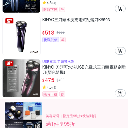
4.8
(
4
)
限時下殺
券
KINYO三刀頭水洗充電式刮鬍刀KS503
513
$
$
569
挑戰低價
券
USB充電,刀頭可水洗
KINYO 刀頭可水洗USB充電式三刀頭電動刮鬍
刀(顏色隨機)
475
$
$
499
4.5
(
3
)
限時下殺
券
美容家電｜指定品95折+快速到貨
滿1件享95折