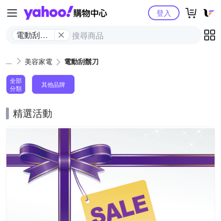
Yahoo購物中心
登入
電動刮鬍
刀
美容家電
電動刮鬍刀
全部
其他品牌
分類
精選活動