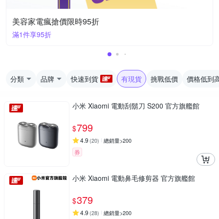
美容家電瘋搶價限時95折
滿1件享95折
分類
品牌
快速到貨
有現貨
挑戰低價
價格低到
小米 Xiaomi 電動刮鬍刀 S200 官方旗艦館
799
$
4.9
(
20
)
總銷量>200
券
小米 Xiaomi 電動鼻毛修剪器 官方旗艦館
379
$
4.9
(
28
)
總銷量>200