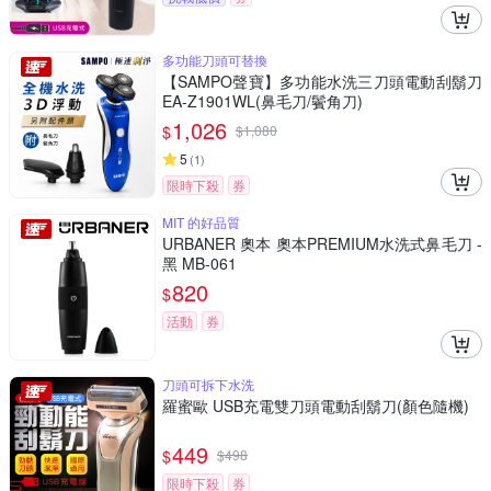
多功能刀頭可替換
【SAMPO聲寶】多功能水洗三刀頭電動刮鬍刀
EA-Z1901WL(鼻毛刀/鬢角刀)
1,026
$
$
1,080
5
(
1
)
限時下殺
券
MIT 的好品質
URBANER 奧本 奧本PREMIUM水洗式鼻毛刀 -
黑 MB-061
820
$
活動
券
刀頭可拆下水洗
羅蜜歐 USB充電雙刀頭電動刮鬍刀(顏色隨機)
449
$
$
498
限時下殺
券