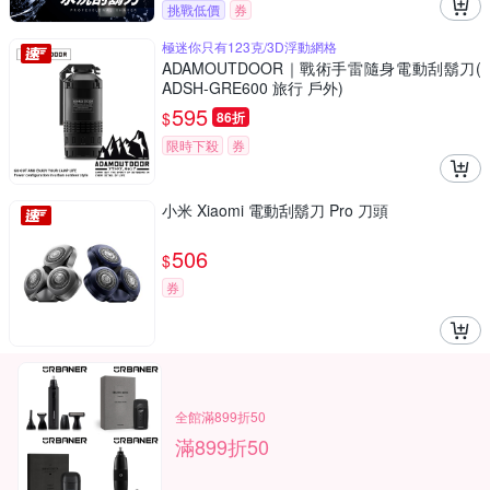
挑戰低價
券
極迷你只有123克/3D浮動網格
ADAMOUTDOOR｜戰術手雷隨身電動刮鬍刀(
ADSH-GRE600 旅行 戶外)
595
$
86折
限時下殺
券
小米 Xiaomi 電動刮鬍刀 Pro 刀頭
506
$
券
全館滿899折50
滿899折50