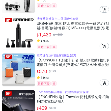
限時下殺
券
清爽蓄鬍造型自由選擇隨性改變
URBANER 奧本 防水充電式四合一修容組(刮
鬍/鼻毛/修鬍/修容刀) MB-990 (電動刮鬍刀/電
動鼻毛刀/電動鼻毛剪/鼻毛/鼻毛修剪器/電動鼻
1,430
$
$
1,480
毛修剪器/修鬍刀)
4.9
(
6
)
限時下殺
券
輕巧迷你 旅行隨身電動刮鬍刀
【SKYWORTH 創維】行者 雙刀頭電動刮鬍刀/
電鬍刀 台灣公司貨(充電式/IPX7防水/全機水洗/
磁吸刀頭)
570
$
$
599
3.9
(
6
)
限時下殺
券
Enchen映趣台灣唯一代理商購買有保障
【ENCHEN映趣】Traveller便利攜帶充電式隨
身防水電動刮鬍刀
409
$
$
430