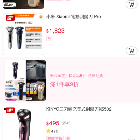
小米 Xiaomi 電動刮鬍刀 Pro
1,823
$
券
美容家電｜指定品9折+快速到貨
滿1件享9折
KINYO三刀頭充電式刮鬍刀KS502
495
$
$
549
4
(
1
)
限時下殺
券