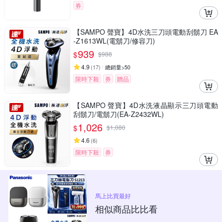
券
【SAMPO 聲寶】4D水洗三刀頭電動刮鬍刀 EA
-Z1613WL(電鬍刀/修容刀)
939
$
$
988
4.9
(
17
)
總銷量>50
限時下殺
券
贈品
【SAMPO 聲寶】4D水洗液晶顯示三刀頭電動
刮鬍刀/電鬍刀(EA-Z2432WL)
1,026
$
$
1,080
4.6
(
6
)
限時下殺
券
馬上比買最好
相似商品比比看