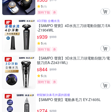
$
5
(
1
)
限時下殺
券
4D浮動 全機水洗
【SAMPO 聲寶】4D水洗三刀頭電動刮鬍刀 EA
-Z1904WL
939
$
$
988
5
(
4
)
限時下殺
券
【SAMPO 聲寶】3D水洗三刀頭電動刮鬍刀/電
鬍刀(EA-Z2431WL)
844
$
$
888
5
(
3
)
限時下殺
券
輕鬆解決鼻毛外露的困擾
【SAMPO 聲寶】電動鼻毛刀 EY-Z1605L
274
$
$
288