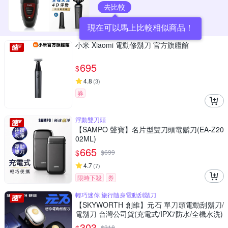
去比較
現在可以馬上比較相似商品！
小米 Xiaomi 電動修鬍刀 官方旗艦館
695
$
4.8
(
3
)
券
浮動雙刀頭
【SAMPO 聲寶】名片型雙刀頭電鬍刀(EA-Z20
02ML)
665
$
$
699
4.7
(
7
)
限時下殺
券
輕巧迷你 旅行隨身電動刮鬍刀
【SKYWORTH 創維】元石 單刀頭電動刮鬍刀/
電鬍刀 台灣公司貨(充電式/IPX7防水/全機水洗)
303
$
318