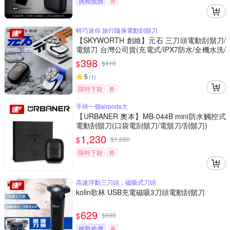
挑戰低價
券
輕巧迷你 旅行隨身電動刮鬍刀
【SKYWORTH 創維】元石 三刀頭電動刮鬍刀/
電鬍刀 台灣公司貨(充電式/IPX7防水/全機水洗/
磁吸刀頭)
398
$
$
418
5
(
1
)
限時下殺
券
手持一個airpods大
【URBANER 奧本】MB-044B mini防水觸控式
電動刮鬍刀(口袋電刮鬍刀/電鬍刀/刮鬍刀)
1,230
$
$
1,280
限時下殺
券
高速浮動三刀頭，磁吸式刀頭
kolin歌林 USB充電磁吸3刀頭電動刮鬍刀
629
$
$
698
挑戰低價
券