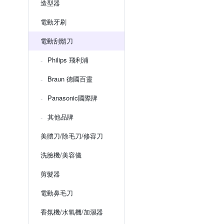
造型器
電動牙刷
電動刮鬍刀
Philips 飛利浦
Braun 德國百靈
Panasonic國際牌
其他品牌
美體刀/除毛刀/修容刀
洗臉機/美容儀
剪髮器
電動鼻毛刀
香氛機/水氧機/加濕器