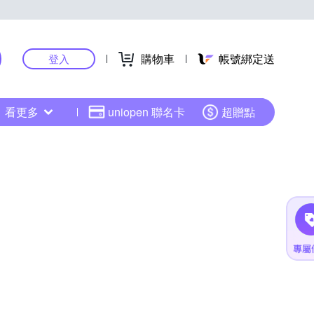
購物車
帳號綁定送
登入
看更多
uniopen 聯名卡
超贈點