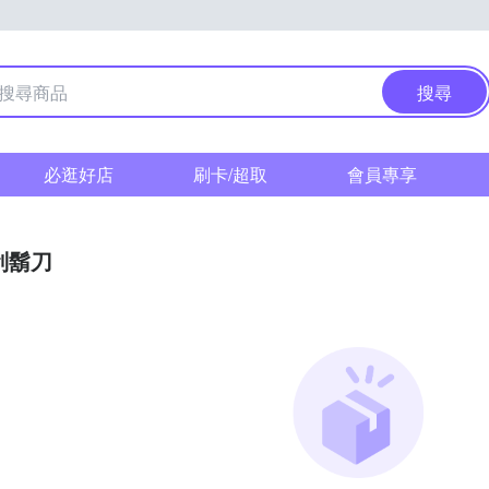
搜尋
必逛好店
刷卡/超取
會員專享
刮鬍刀