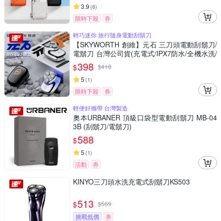
3.9
(
6
)
限時下殺
券
輕巧迷你 旅行隨身電動刮鬍刀
【SKYWORTH 創維】元石 三刀頭電動刮鬍刀/
電鬍刀 台灣公司貨(充電式/IPX7防水/全機水洗/
磁吸刀頭)
398
$
$
418
5
(
1
)
限時下殺
券
輕便好攜帶 台灣製造
奧本URBANER 頂級口袋型電動刮鬍刀 MB-04
3B (刮鬍刀/電鬍刀)
588
$
5
(
1
)
活動
券
KINYO三刀頭水洗充電式刮鬍刀KS503
513
$
$
569
挑戰低價
券