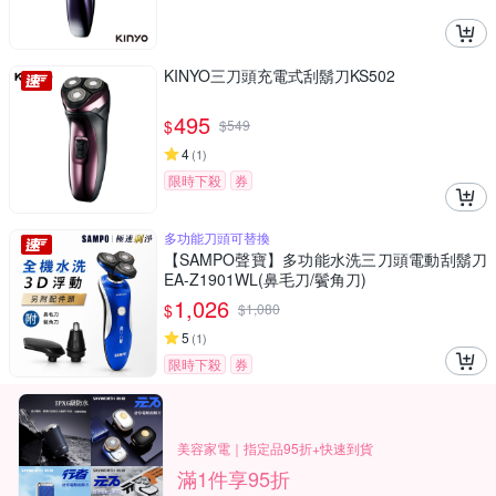
KINYO三刀頭充電式刮鬍刀KS502
495
$
$
549
4
(
1
)
限時下殺
券
多功能刀頭可替換
【SAMPO聲寶】多功能水洗三刀頭電動刮鬍刀
EA-Z1901WL(鼻毛刀/鬢角刀)
1,026
$
$
1,080
5
(
1
)
限時下殺
券
美容家電｜指定品95折+快速到貨
滿1件享95折