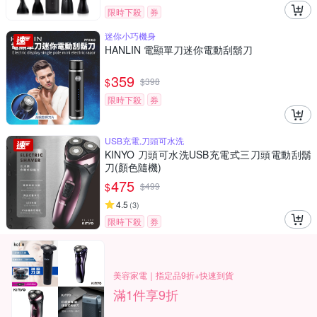
限時下殺
券
迷你小巧機身
HANLIN 電顯單刀迷你電動刮鬍刀
359
$
$
398
限時下殺
券
USB充電,刀頭可水洗
KINYO 刀頭可水洗USB充電式三刀頭電動刮鬍
刀(顏色隨機)
475
$
$
499
4.5
(
3
)
限時下殺
券
美容家電｜指定品9折+快速到貨
滿1件享9折