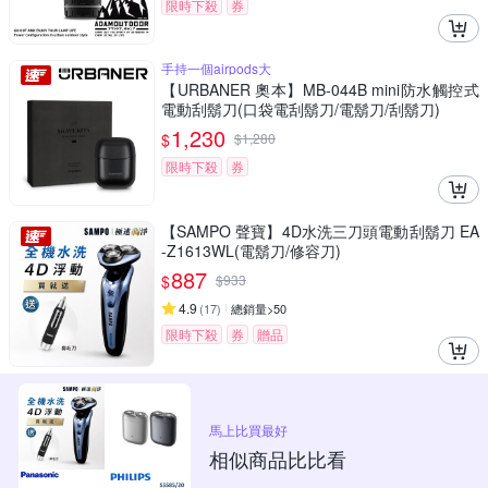
限時下殺
券
手持一個airpods大
【URBANER 奧本】MB-044B mini防水觸控式
電動刮鬍刀(口袋電刮鬍刀/電鬍刀/刮鬍刀)
1,230
$
$
1,280
限時下殺
券
【SAMPO 聲寶】4D水洗三刀頭電動刮鬍刀 EA
-Z1613WL(電鬍刀/修容刀)
887
$
$
933
4.9
(
17
)
總銷量>50
限時下殺
券
贈品
馬上比買最好
相似商品比比看