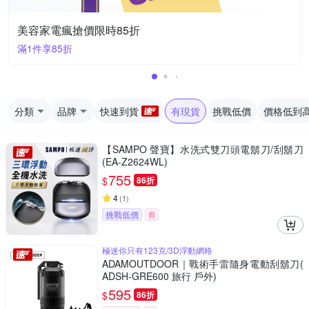
美容家電瘋搶價限時85折
滿1件享85折
分類
品牌
快速到貨
有現貨
挑戰低價
價格低到
【SAMPO 聲寶】水洗式雙刀頭電鬍刀/刮鬍刀
(EA-Z2624WL)
755
$
86折
4
(
1
)
挑戰低價
券
極迷你只有123克/3D浮動網格
ADAMOUTDOOR｜戰術手雷隨身電動刮鬍刀(
ADSH-GRE600 旅行 戶外)
595
$
86折