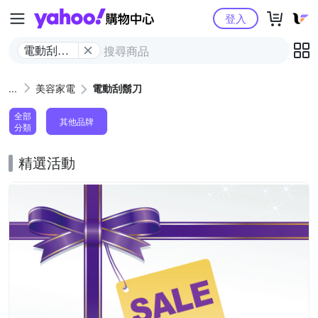
Yahoo購物中心
登入
電動刮鬍
刀
美容家電
電動刮鬍刀
全部
其他品牌
分類
精選活動