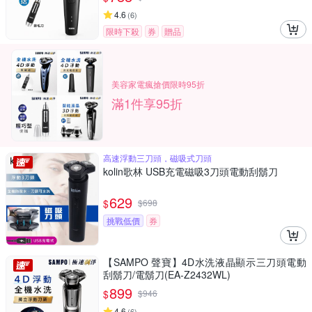
4.6
(
6
)
限時下殺
券
贈品
美容家電瘋搶價限時95折
滿1件享95折
高速浮動三刀頭，磁吸式刀頭
kolin歌林 USB充電磁吸3刀頭電動刮鬍刀
629
$
$
698
挑戰低價
券
【SAMPO 聲寶】4D水洗液晶顯示三刀頭電動
刮鬍刀/電鬍刀(EA-Z2432WL)
899
$
$
946
4.6
(
6
)