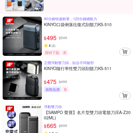
90分鐘快速飽電，120分鐘續航力
KINYO口袋俐落往復式刮鬍刀KS-510
495
$
$
549
4
(
2
)
限時下殺
券
立體浮動雙刀頭，貼合不同臉型
KINYO隨行率性雙刀頭刮鬍刀KS-511
475
$
$
499
挑戰低價
券
浮動雙刀頭
【SAMPO 聲寶】名片型雙刀頭電鬍刀(EA-Z20
02ML)
665
$
$
699