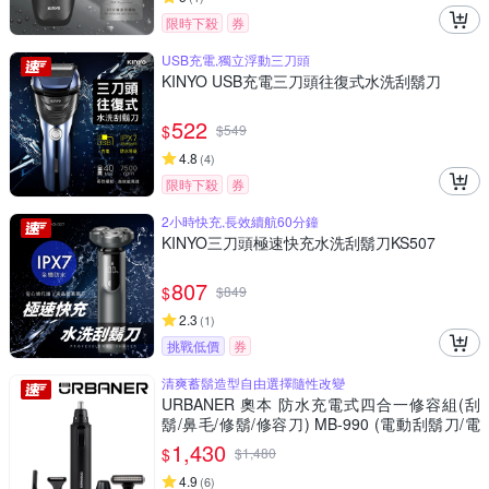
限時下殺
券
USB充電,獨立浮動三刀頭
KINYO USB充電三刀頭往復式水洗刮鬍刀
522
$
$
549
4.8
(
4
)
限時下殺
券
2小時快充,長效續航60分鐘
KINYO三刀頭極速快充水洗刮鬍刀KS507
807
$
$
849
2.3
(
1
)
挑戰低價
券
清爽蓄鬍造型自由選擇隨性改變
URBANER 奧本 防水充電式四合一修容組(刮
鬍/鼻毛/修鬍/修容刀) MB-990 (電動刮鬍刀/電
動鼻毛刀/電動鼻毛剪/鼻毛/鼻毛修剪器/電動鼻
1,430
$
$
1,480
毛修剪器/修鬍刀)
4.9
(
6
)