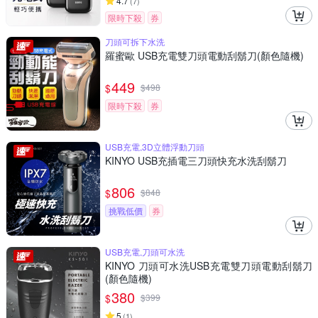
4.7
(
7
)
限時下殺
券
刀頭可拆下水洗
羅蜜歐 USB充電雙刀頭電動刮鬍刀(顏色隨機)
449
$
$
498
限時下殺
券
USB充電,3D立體浮動刀頭
KINYO USB充插電三刀頭快充水洗刮鬍刀
806
$
$
848
挑戰低價
券
USB充電,刀頭可水洗
KINYO 刀頭可水洗USB充電雙刀頭電動刮鬍刀
(顏色隨機)
380
$
$
399
5
(
1
)