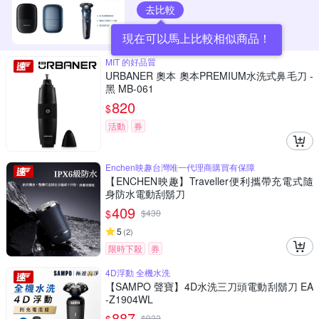
去比較
現在可以馬上比較相似商品！
MIT 的好品質
URBANER 奧本 奧本PREMIUM水洗式鼻毛刀 -
黑 MB-061
820
$
活動
券
Enchen映趣台灣唯一代理商購買有保障
【ENCHEN映趣】Traveller便利攜帶充電式隨
身防水電動刮鬍刀
409
$
$
430
5
(
2
)
限時下殺
券
4D浮動 全機水洗
【SAMPO 聲寶】4D水洗三刀頭電動刮鬍刀 EA
-Z1904WL
887
$
933