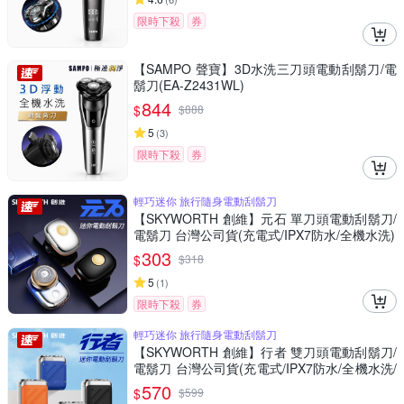
限時下殺
券
【SAMPO 聲寶】3D水洗三刀頭電動刮鬍刀/電
鬍刀(EA-Z2431WL)
844
$
$
888
5
(
3
)
限時下殺
券
輕巧迷你 旅行隨身電動刮鬍刀
【SKYWORTH 創維】元石 單刀頭電動刮鬍刀/
電鬍刀 台灣公司貨(充電式/IPX7防水/全機水洗)
303
$
$
318
5
(
1
)
限時下殺
券
輕巧迷你 旅行隨身電動刮鬍刀
【SKYWORTH 創維】行者 雙刀頭電動刮鬍刀/
電鬍刀 台灣公司貨(充電式/IPX7防水/全機水洗/
磁吸刀頭)
570
$
$
599