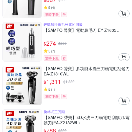
$
5
(
4
)
限時下殺
券
輕鬆解決鼻毛外露的困擾
【SAMPO 聲寶】電動鼻毛刀 EY-Z1605L
274
$
$
288
5
(
7
)
限時下殺
券
【SAMPO 聲寶】多功能水洗三刀頭電動刮鬍刀
EA-Z1810WL
1,311
$
$
1,380
5
(
1
)
限時下殺
券
旋轉式三刀頭
【SAMPO 聲寶】4D水洗三刀頭電動刮鬍刀/電
鬍刀(EA-Z2132WL)
788
$
$
829