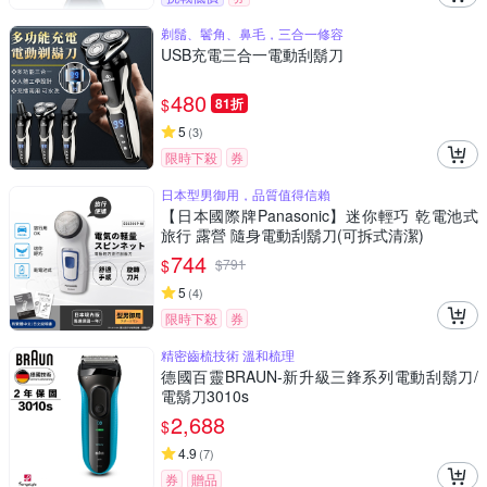
剃鬚、鬢角、鼻毛，三合一修容
USB充電三合一電動刮鬍刀
480
$
81折
5
(
3
)
限時下殺
券
日本型男御用，品質值得信賴
【日本國際牌Panasonic】迷你輕巧 乾電池式
旅行 露營 隨身電動刮鬍刀(可拆式清潔)
744
$
$
791
5
(
4
)
限時下殺
券
精密齒梳技術 溫和梳理
德國百靈BRAUN-新升級三鋒系列電動刮鬍刀/
電鬍刀3010s
2,688
$
4.9
(
7
)
券
贈品