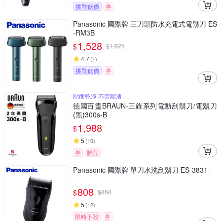
挑戰低價
券
Panasonic 國際牌 三刀頭防水充電式電鬍刀 ES
-RM3B
1,528
$
$
1,625
4.7
(
1
)
挑戰低價
券
貼面乾淨 不留鬍渣
德國百靈BRAUN-三鋒系列電動刮鬍刀/電鬍刀
(黑)300s-B
1,988
$
5
(
10
)
券
贈品
Panasonic 國際牌 單刀水洗刮鬍刀 ES-3831-
808
$
$
850
5
(
12
)
限時下殺
券