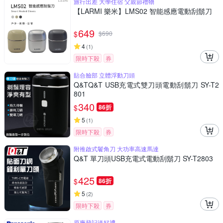
旅行出差 大學住宿 父親節禮物
【LARMI 樂米】LMS02 智能感應電動刮鬍刀
649
$
$
690
4
(
1
)
限時下殺
券
貼合臉部 立體浮動刀頭
Q&TQ&T USB充電式雙刀頭電動刮鬍刀 SY-T2
801
340
$
86折
5
(
1
)
限時下殺
券
附推啟式鬢角刀 大功率高速馬達
Q&T 單刀頭USB充電式電動刮鬍刀 SY-T2803
425
$
86折
5
(
2
)
限時下殺
券
原廠登記送好禮