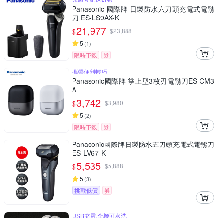
Panasonic 國際牌 日製防水六刀頭充電式電鬍
刀 ES-LS9AX-K
21,977
$
$
23,888
5
(
1
)
限時下殺
券
攜帶便利輕巧
Panasonic國際牌 掌上型3枚刃電鬍刀ES-CM3
A
3,742
$
$
3,980
5
(
2
)
限時下殺
券
Panasonic國際牌日製防水五刀頭充電式電鬍刀
ES-LV67-K
5,535
$
$
5,888
5
(
3
)
挑戰低價
券
USB充電,全機可水洗