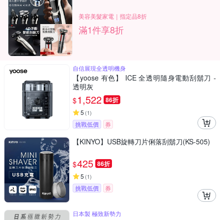
美容美髮家電｜指定品8折
滿1件享8折
自信展現全透明機身
【yoose 有色】 ICE 全透明隨身電動刮鬍刀 -
透明灰
1,522
$
86折
5
(
1
)
挑戰低價
券
【KINYO】USB旋轉刀片俐落刮鬍刀(KS-505)
425
$
86折
5
(
1
)
挑戰低價
券
日本製 極致新勢力