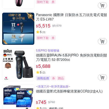
限時下殺
券
Panasonic 國際牌 日製防水五刀頭充電式電鬍
刀 ES-LV67
5,515
$
$
5,570
5
(
3
)
限時下殺
券
5系PRO 智能變速
德國百靈BRAUN-5系列PRO 免拆快洗電動刮鬍
刀/電鬍刀 52-B7200cc
5,688
$
5
(
2
)
挑戰低價
券
贈品
~清潔刀片~乾淨亮麗如新~
德國百靈匣式清新檸檬清潔液CCR2(2盒4入)
745
$
$
792
5
(
22
)
總銷量>100