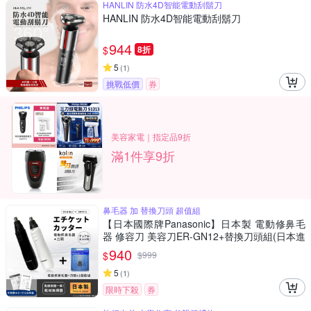
HANLIN 防水4D智能電動刮鬍刀
HANLIN 防水4D智能電動刮鬍刀
944
$
8折
5
(
1
)
挑戰低價
券
美容家電｜指定品9折
滿1件享9折
鼻毛器 加 替換刀頭 超值組
【日本國際牌Panasonic】日本製 電動修鼻毛
器 修容刀 美容刀ER-GN12+替換刀頭組(日本進
口)
940
$
$
999
5
(
1
)
限時下殺
券