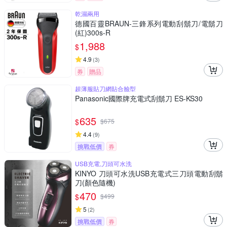
乾濕兩用
德國百靈BRAUN-三鋒系列電動刮鬍刀/電鬍刀
(紅)300s-R
1,988
$
4.9
(
3
)
券
贈品
超薄服貼刀網貼合臉型
Panasonic國際牌充電式刮鬍刀 ES-KS30
635
$
$
675
4.4
(
9
)
挑戰低價
券
USB充電,刀頭可水洗
KINYO 刀頭可水洗USB充電式三刀頭電動刮鬍
刀(顏色隨機)
470
$
$
499
5
(
2
)
挑戰低價
券