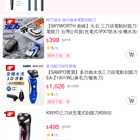
輕巧迷你 旅行隨身電動刮鬍刀
【SKYWORTH 創維】元石 三刀頭電動刮鬍刀/
電鬍刀 台灣公司貨(充電式/IPX7防水/全機水洗/
磁吸刀頭)
398
$
$
418
5
(
1
)
限時下殺
券
多功能刀頭可替換
【SAMPO聲寶】多功能水洗三刀頭電動刮鬍刀
EA-Z1901WL(鼻毛刀/鬢角刀)
1,026
$
$
1,080
5
(
1
)
限時下殺
券
KINYO三刀頭充電式刮鬍刀KS502
495
$
$
549
4
(
1
)