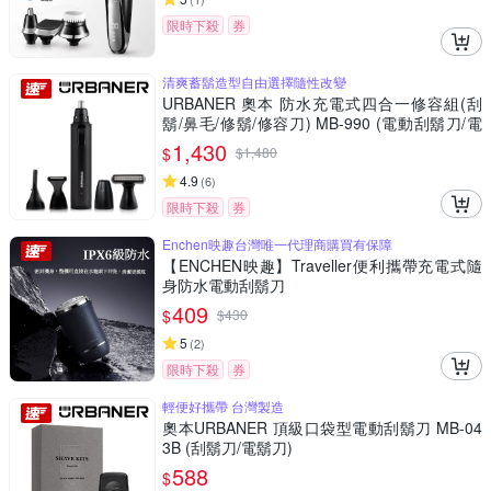
限時下殺
券
清爽蓄鬍造型自由選擇隨性改變
URBANER 奧本 防水充電式四合一修容組(刮
鬍/鼻毛/修鬍/修容刀) MB-990 (電動刮鬍刀/電
動鼻毛刀/電動鼻毛剪/鼻毛/鼻毛修剪器/電動鼻
1,430
$
$
1,480
毛修剪器/修鬍刀)
4.9
(
6
)
限時下殺
券
Enchen映趣台灣唯一代理商購買有保障
【ENCHEN映趣】Traveller便利攜帶充電式隨
身防水電動刮鬍刀
409
$
$
430
5
(
2
)
限時下殺
券
輕便好攜帶 台灣製造
奧本URBANER 頂級口袋型電動刮鬍刀 MB-04
3B (刮鬍刀/電鬍刀)
588
$