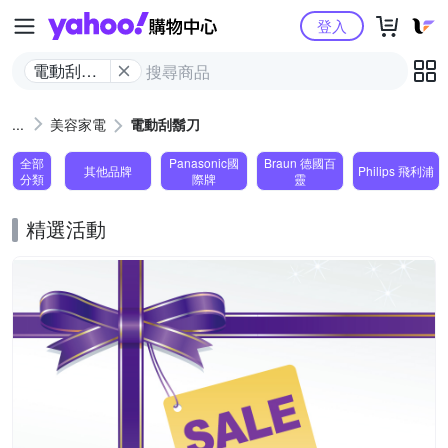
Yahoo購物中心
登入
電動刮鬍
刀
美容家電
電動刮鬍刀
全部
Panasonic國
Braun 德國百
其他品牌
Philips 飛利浦
分類
際牌
靈
精選活動