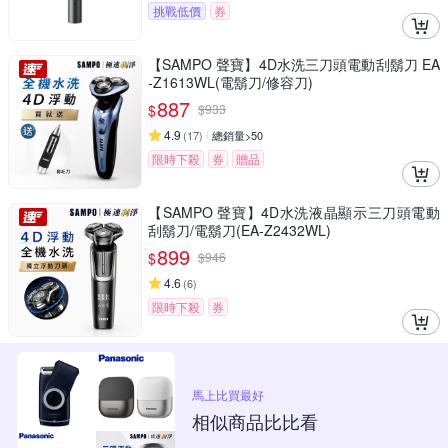
挑戰低價
券
【SAMPO 聲寶】4D水洗三刀頭電動刮鬍刀 EA
-Z1613WL(電鬍刀/修容刀)
887
$
$
933
4.9
(
17
)
總銷量>50
限時下殺
券
贈品
【SAMPO 聲寶】4D水洗液晶顯示三刀頭電動
刮鬍刀/電鬍刀(EA-Z2432WL)
899
$
$
946
4.6
(
6
)
限時下殺
券
馬上比買最好
相似商品比比看