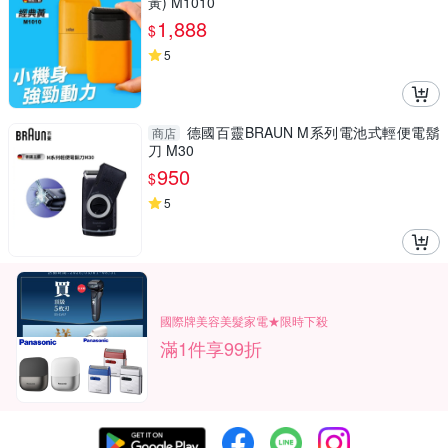
黃) M1010
1,888
$
5
德國百靈BRAUN M系列電池式輕便電鬍
商店
刀 M30
950
$
5
國際牌美容美髮家電★限時下殺
滿1件享99折