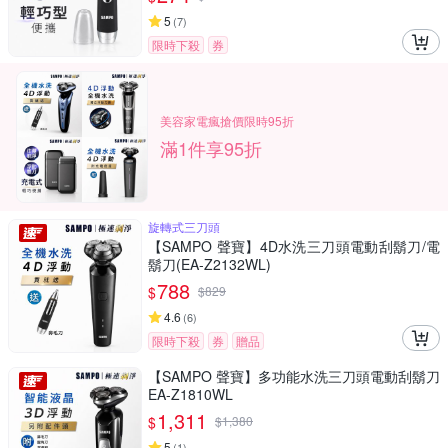
5
(
7
)
限時下殺
券
美容家電瘋搶價限時95折
滿1件享95折
旋轉式三刀頭
【SAMPO 聲寶】4D水洗三刀頭電動刮鬍刀/電
鬍刀(EA-Z2132WL)
788
$
$
829
4.6
(
6
)
限時下殺
券
贈品
【SAMPO 聲寶】多功能水洗三刀頭電動刮鬍刀
EA-Z1810WL
1,311
$
$
1,380
5
(
1
)