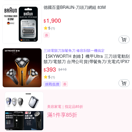
德國百靈BRAUN-刀頭刀網組 83M
1,900
$
5
(
1
)
券
三頭電鬍刀加鬢角刀 修容刮鬍一機搞定
【SKYWORTH 創維】機甲Ultra 三刀頭電動刮
鬍刀/電鬍刀 台灣公司貨(帶鬢角刀/充電式/IPX7
防水/可水洗/磁吸刀頭)
393
$
$
418
5
(
1
)
挑戰低價
券
美容家電｜指定品85折
滿1件享85折