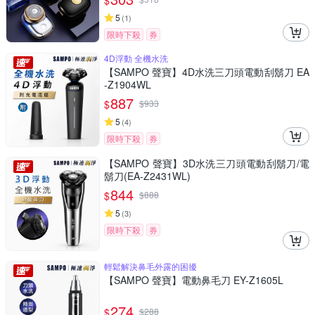
$
5
(
1
)
限時下殺
券
4D浮動 全機水洗
【SAMPO 聲寶】4D水洗三刀頭電動刮鬍刀 EA
-Z1904WL
887
$
$
933
5
(
4
)
限時下殺
券
【SAMPO 聲寶】3D水洗三刀頭電動刮鬍刀/電
鬍刀(EA-Z2431WL)
844
$
$
888
5
(
3
)
限時下殺
券
輕鬆解決鼻毛外露的困擾
【SAMPO 聲寶】電動鼻毛刀 EY-Z1605L
274
$
$
288