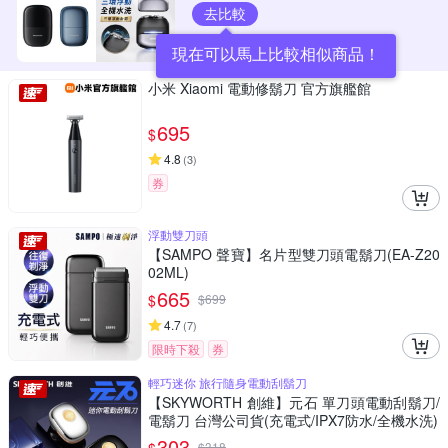
去比較
現在可以馬上比較相似商品！
小米 Xiaomi 電動修鬍刀 官方旗艦館
695
$
4.8
(
3
)
券
浮動雙刀頭
【SAMPO 聲寶】名片型雙刀頭電鬍刀(EA-Z20
02ML)
665
$
$
699
4.7
(
7
)
限時下殺
券
輕巧迷你 旅行隨身電動刮鬍刀
【SKYWORTH 創維】元石 單刀頭電動刮鬍刀/
電鬍刀 台灣公司貨(充電式/IPX7防水/全機水洗)
303
$
318