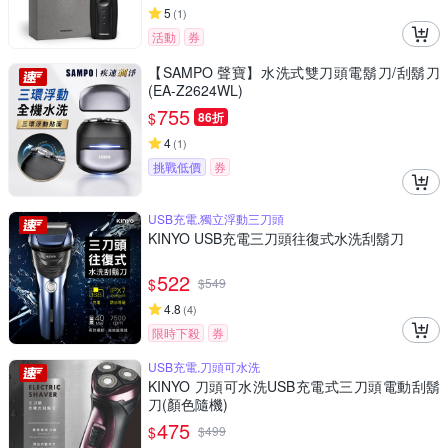
5
(
1
)
活動
券
【SAMPO 聲寶】水洗式雙刀頭電鬍刀/刮鬍刀
(EA-Z2624WL)
755
$
86折
4
(
1
)
挑戰低價
券
USB充電,獨立浮動三刀頭
KINYO USB充電三刀頭往復式水洗刮鬍刀
522
$
$
549
4.8
(
4
)
限時下殺
券
USB充電,刀頭可水洗
KINYO 刀頭可水洗USB充電式三刀頭電動刮鬍
刀(顏色隨機)
475
$
$
499