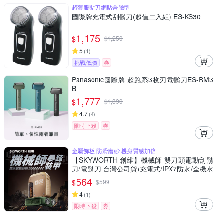
超薄服貼刀網貼合臉型
國際牌充電式刮鬍刀(超值二入組) ES-KS30
1,175
$
$
1,250
5
(
1
)
挑戰低價
券
Panasonic國際牌 超跑系3枚刃電鬍刀ES-RM3
B
1,777
$
$
1,890
4.7
(
4
)
限時下殺
券
金屬飾板 防滑磨砂 機身質感加倍
【SKYWORTH 創維】機械師 雙刀頭電動刮鬍
刀/電鬍刀 台灣公司貨(充電式/IPX7防水/全機水
洗/磁吸刀頭)
564
$
$
599
4
(
1
)
限時下殺
券