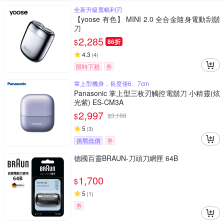
全新升級寬幅利刃
【yoose 有色】 MINI 2.0 全合金隨身電動刮鬍
刀
2,285
$
86折
4.3
(
4
)
限時下殺
券
掌上型機身，長度僅6、7cm
Panasonic 掌上型三枚刃觸控電鬍刀 小精靈(炫
光紫) ES-CM3A
2,997
$
$
3,188
5
(
3
)
挑戰低價
券
德國百靈BRAUN-刀頭刀網匣 64B
1,700
$
5
(
1
)
券