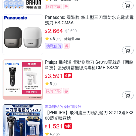
限時下殺
券
Panasonic 國際牌 掌上型三刀頭防水充電式電
鬍刀 ES-CM3A
2,664
$
$
2,690
4.8
(
16
)
總銷量>50
挑戰低價
券
Philips 飛利浦 電動刮鬍刀 S4313買就送【西歐
科技】藍光噴霧無線消毒槍CME-SK800
3,591
$
9折
5
(
1
)
限時下殺
券
專為理想的操控而設計
【PHILIPS】飛利浦三刀頭刮鬍刀 S1213送SK8
00藍光噴霧槍
1,521
$
9折
4.7
(
2
)