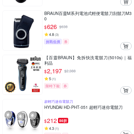
BRAUN百靈M系列電池式輕便電鬍刀刮鬍刀M3
0
626
$
$
638
4.8
(
3
)
挑戰低價
券
【百靈BRAUN】免拆快洗電鬍刀(5010s)｜福
利品
2,197
$
$
2,388
5
(
1
)
限時下殺
券
超輕巧迷你電鬍刀
HYUNDAI HD-PHT-051 超輕巧迷你電鬍刀
212
$
86折
4.3
(
1
)