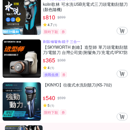
kolin歌林 可水洗USB充電式三刀頭電動刮鬍刀
(顏色隨機)
810
$
$
899
4.7
(
1
)
限時下殺
券
剃鬍/修鬢角/鏡子 三合一
【SKYWORTH 創維】造型師 單刀頭電動刮鬍
刀/電鬍刀 台灣公司貨(附鬢角刀/充電式/IPX7防
水/可水洗)
365
$
$
388
4
(
1
)
挑戰低價
券
【KINYO】往復式水洗刮鬍刀(KS-702)
540
$
$
599
5
(
1
)
限時下殺
券