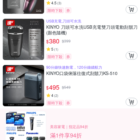
4.5
(
3
)
限時下殺
券
USB充電,刀頭可水洗
KINYO 刀頭可水洗USB充電雙刀頭電動刮鬍刀
(顏色隨機)
380
$
$
399
5
(
1
)
限時下殺
券
90分鐘快速飽電，120分鐘續航力
KINYO口袋俐落往復式刮鬍刀KS-510
495
$
$
549
4
(
2
)
限時下殺
券
美容家電｜指定品94折
滿1件享94折