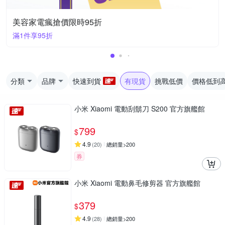
美容家電瘋搶價限時95折
滿1件享95折
分類
品牌
快速到貨
有現貨
挑戰低價
價格低到
小米 Xiaomi 電動刮鬍刀 S200 官方旗艦館
799
$
4.9
(
20
)
總銷量>200
券
小米 Xiaomi 電動鼻毛修剪器 官方旗艦館
379
$
4.9
(
28
)
總銷量>200