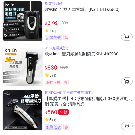
獨立雙刀頭
歌林kolin-雙刀頭電鬍刀(KSH-DLRZ900)
376
$
$
399
4
(
2
)
挑戰低價
券
USB充電式設計
歌林kolin雙刀頭動能刮鬍刀KSH-HC230U
630
$
$
699
5
(
1
)
限時下殺
券
德國設計離子電鍍工藝彰顯不凡
【單購主機】4D浮動智能刮鬍刀 360度浮動刀
網 完美貼合 清除死角
560
$
81折
5
(
1
)
挑戰低價
券