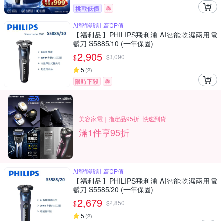
挑戰低價
券
AI智能設計,高CP值
【福利品】PHILIPS飛利浦 AI智能乾濕兩用電
鬍刀 S5885/10 (一年保固)
2,905
$
$
3,090
5
(
2
)
限時下殺
券
美容家電｜指定品95折+快速到貨
滿1件享95折
AI智能設計,高CP值
【福利品】PHILIPS飛利浦 AI智能乾濕兩用電
鬍刀 S5585/20 (一年保固)
2,679
$
$
2,850
5
(
2
)