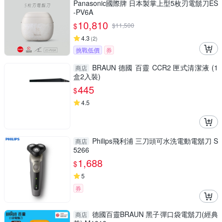
Panasonic國際牌 日本製掌上型5枚刃電鬍刀ES
-PV6A
10,810
$
$
11,500
4.3
(
2
)
挑戰低價
券
BRAUN 德國 百靈 CCR2 匣式清潔液 (1
商店
盒2入裝)
445
$
4.5
Philips飛利浦 三刀頭可水洗電動電鬍刀 S
商店
5266
1,688
$
5
券
德國百靈BRAUN 黑子彈口袋電鬍刀(經典
商店