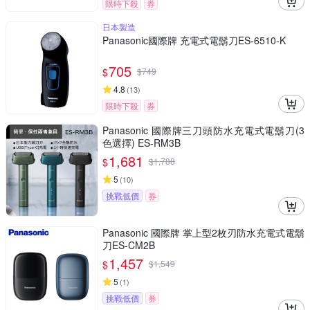
限時下殺
券
日本製造
Panasonic國際牌 充電式電鬍刀ES-6510-K
705
$
$
749
4.8
(
13
)
限時下殺
券
Panasonic 國際牌三刀頭防水充電式電鬍刀(3
色選擇) ES-RM3B
1,681
$
$
1,788
5
(
10
)
挑戰低價
券
Panasonic 國際牌 掌上型2枚刃防水充電式電鬍
刀ES-CM2B
1,457
$
$
1,549
5
(
1
)
挑戰低價
券