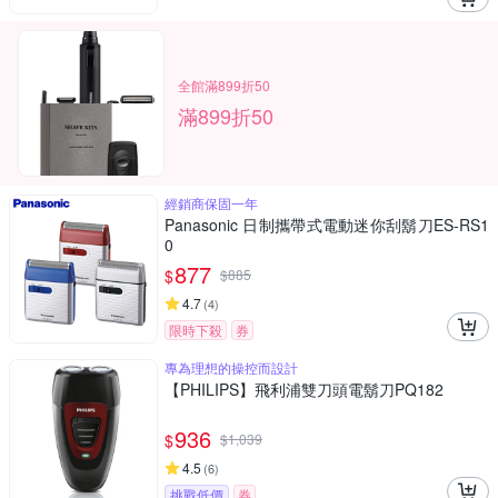
全館滿899折50
滿899折50
經銷商保固一年
Panasonic 日制攜帶式電動迷你刮鬍刀ES-RS1
0
877
$
$
885
4.7
(
4
)
限時下殺
券
專為理想的操控而設計
【PHILIPS】飛利浦雙刀頭電鬍刀PQ182
936
$
$
1,039
4.5
(
6
)
挑戰低價
券