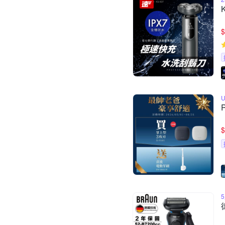
$
U
$