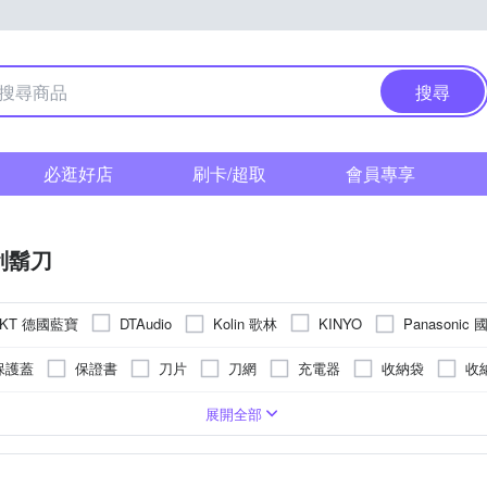
搜尋
必逛好店
刷卡/超取
會員專享
刮鬍刀
NKT 德國藍寶
Kolin 歌林
Panasonic
DTAudio
KINYO
mi 小米
其他品牌
保護蓋
保證書
刀片
刀網
充電器
收納袋
收
頭
池式
機身防潑水
五刀頭
充插兩用
四刀頭
展開全部