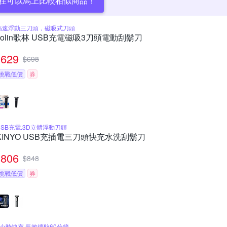
在可以馬上比較相似商品！
高速浮動三刀頭，磁吸式刀頭
kolin歌林 USB充電磁吸3刀頭電動刮鬍刀
629
$
698
挑戰低價
券
USB充電,3D立體浮動刀頭
KINYO USB充插電三刀頭快充水洗刮鬍刀
806
$
848
挑戰低價
券
2小時快充,長效續航60分鐘