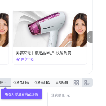
美容家電｜指定品9折
美容家
滿1件享9折
滿1件享
序
價格低到高
價格高到低
近期熱銷
運費最低0元