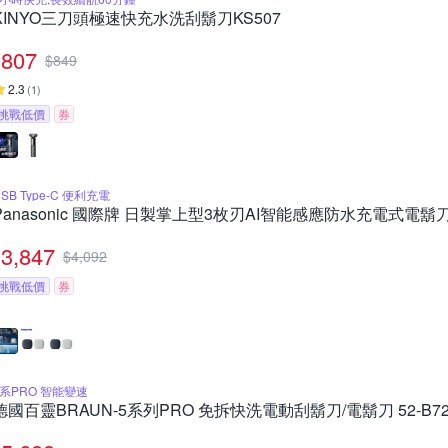
KINYO三刀頭極速快充水洗刮鬍刀KS507
807
$
849
2.3
(
1
)
挑戰低價
券
SB Type-C 便利充電
Panasonic 國際牌 日製掌上型3枚刃AI智能感應防水充電式電鬍刀 
3,847
$
4,092
挑戰低價
券
5系PRO 智能變速
德國百靈BRAUN-5系列PRO 免拆快洗電動刮鬍刀/電鬍刀 52-B720