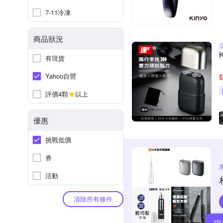
7-11冷凍
商品狀況
有現貨
Yahoo自營
$
評價4顆
以上
優惠
挑戰低價
券
活動
清除所有條件