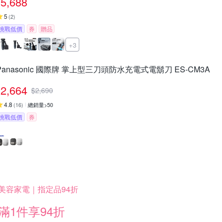
5,688
5
(
2
)
挑戰低價
券
贈品
+3
Panasonic 國際牌 掌上型三刀頭防水充電式電鬍刀 ES-CM3A
2,664
$
2,690
4.8
(
16
)
總銷量>50
挑戰低價
券
美容家電｜指定品94折
滿1件享94折