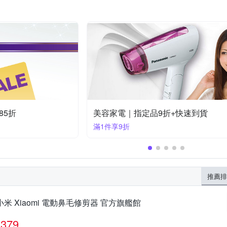
4折
國際牌美容美髮家電★限時下殺
滿1件享99折
推薦排
小米 Xiaomi 電動鼻毛修剪器 官方旗艦館
379