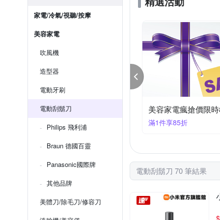
精選活動
家電/冷氣/視聽/按摩
美容家電
吹風機
造型器
電動牙刷
容家電｜指定品95折+快速到貨
電動刮鬍刀
美容家電｜指定品9
件享95折
滿1件享94折
Philips 飛利浦
Braun 德國百靈
Panasonic國際牌
電動刮鬍刀 70 筆結果
其他品牌
美體刀/除毛刀/修容刀
$