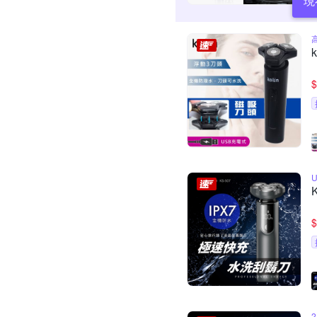
現
$
$