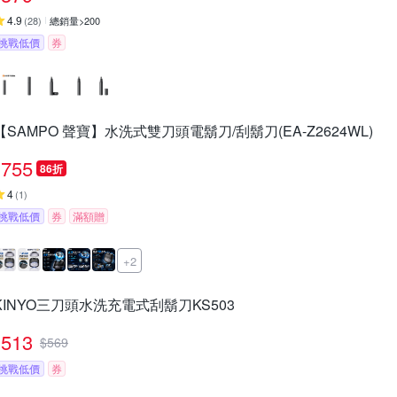
4.9
(
28
)
總銷量>200
挑戰低價
券
【SAMPO 聲寶】水洗式雙刀頭電鬍刀/刮鬍刀(EA-Z2624WL)
755
86折
4
(
1
)
挑戰低價
券
滿額贈
+2
KINYO三刀頭水洗充電式刮鬍刀KS503
513
$
569
挑戰低價
券