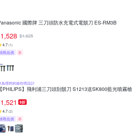
Panasonic 國際牌 三刀頭防水充電式電鬍刀 ES-RM3B
1,528
$
1,625
4.7
(
1
)
挑戰低價
券
專為理想的操控而設計
【PHILIPS】飛利浦三刀頭刮鬍刀 S1213送SK800藍光噴霧槍
1,521
9折
4.7
(
2
)
挑戰低價
券