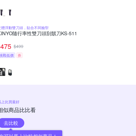
立體浮動雙刀頭，貼合不同臉型
KINYO隨行率性雙刀頭刮鬍刀KS-511
475
$
499
挑戰低價
券
馬上比買最好
相似商品比比看
去比較