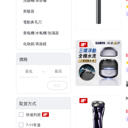
洗臉機/美容儀
剪髮器
電動鼻毛刀
香氛機/水氧機/加濕器
化妝鏡/美妝鏡
$
價格
-
確定
取貨方式
$
快速到貨
7-11常溫