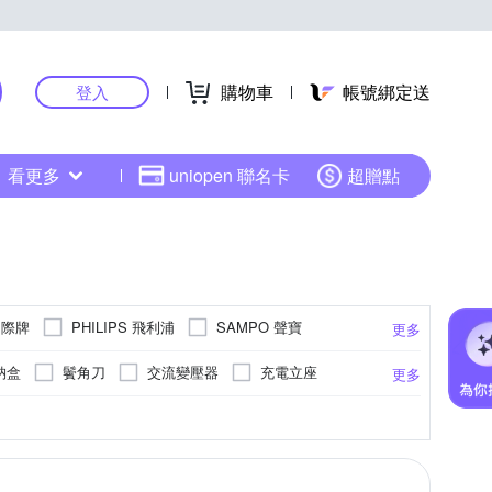
購物車
帳號綁定送
登入
看更多
uniopen 聯名卡
超贈點
 國際牌
PHILIPS 飛利浦
SAMPO 聲寶
更多
納盒
鬢角刀
交流變壓器
充電立座
更多