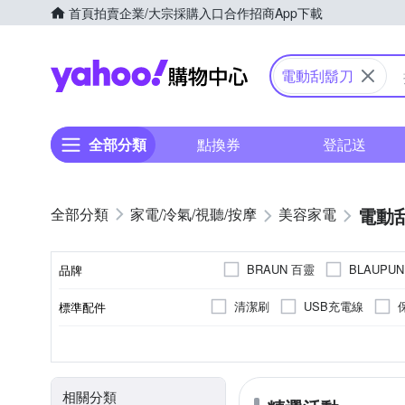
首頁
拍賣
企業/大宗採購入口
合作招商
App下載
Yahoo購物中心
電動刮鬍刀
全部分類
點換券
登記送
電動
家電/冷氣/視聽/按摩
美容家電
BRAUN 百靈
BLAUPU
品牌
SKYWORTH 創維
Xiao
清潔刷
USB充電線
標準配件
品牌名稱
全自動清洗座
清潔液
三刀頭
全機可水洗
無
充電式
全機水洗
有國際電壓
雙刀頭
插電式
不可水洗
單刀
乾電
顏色
刀頭數
防水性能
國際電壓
電源方式
清潔方式
相關分類