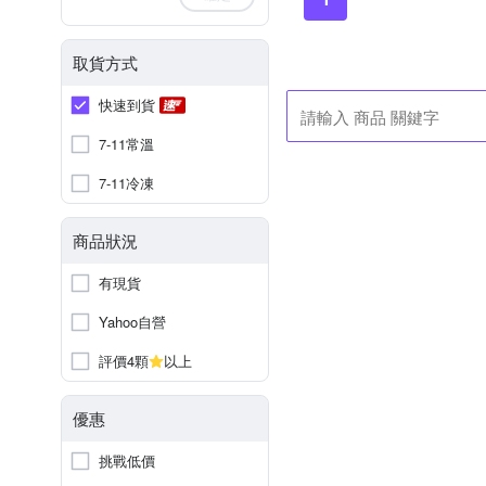
取貨方式
快速到貨
7-11常溫
7-11冷凍
商品狀況
有現貨
Yahoo自營
評價4顆
以上
優惠
挑戰低價