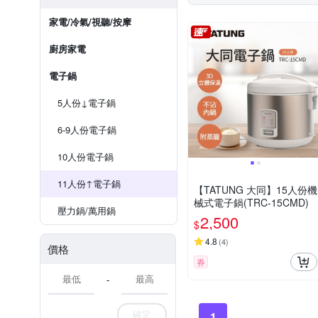
家電/冷氣/視聽/按摩
廚房家電
電子鍋
5人份↓電子鍋
6-9人份電子鍋
10人份電子鍋
11人份↑電子鍋
【TATUNG 大同】15人份機
械式電子鍋(TRC-15CMD)
壓力鍋/萬用鍋
2,500
$
4.8
(
4
)
價格
券
-
確定
1