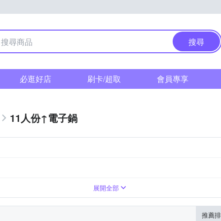
搜尋
必逛好店
刷卡/超取
會員專享
11人份↑電子鍋
展開全部
推薦排