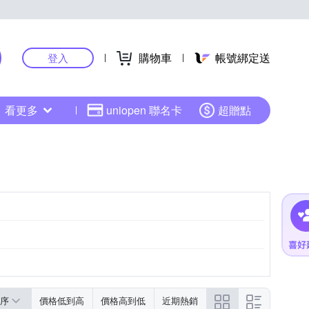
購物車
帳號綁定送
登入
看更多
uniopen 聯名卡
超贈點
序
價格低到高
價格高到低
近期熱銷