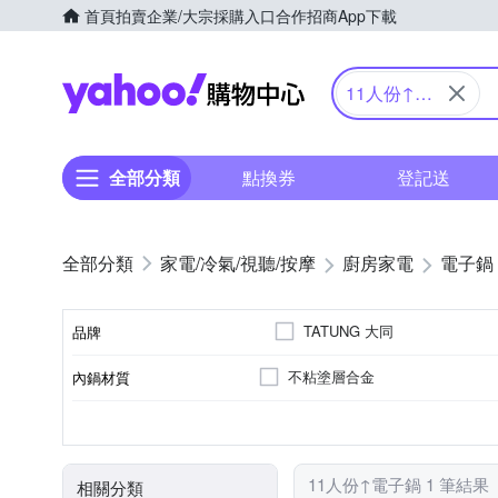
首頁
拍賣
企業/大宗採購入口
合作招商
App下載
Yahoo購物中心
11人份↑電
子鍋
全部分類
點換券
登記送
家電/冷氣/視聽/按摩
廚房家電
電子鍋
TATUNG 大同
品牌
不粘塗層合金
內鍋材質
品牌名稱
15人份
電子鍋
800~900W
110V
60Hz
容量
消耗功率
電壓
頻率
顏色
類型
11人份↑電子鍋 1 筆結果
相關分類