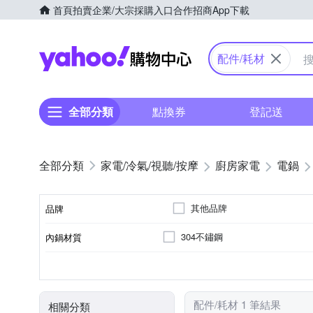
首頁
拍賣
企業/大宗採購入口
合作招商
App下載
Yahoo購物中心
配件/耗材
全部分類
點換券
登記送
家電/冷氣/視聽/按摩
廚房家電
電鍋
其他品牌
品牌
304不鏽鋼
內鍋材質
品牌名稱
2人份
電鍋
600~700W
110V
60Hz
容量
消耗功率
電壓
頻率
顏色
類型
配件/耗材 1 筆結果
相關分類