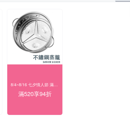
8/4~8/16 七夕情人節 滿額94折
滿520享94折