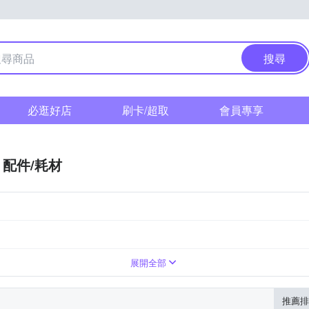
搜尋
必逛好店
刷卡/超取
會員專享
配件/耗材
展開全部
推薦排