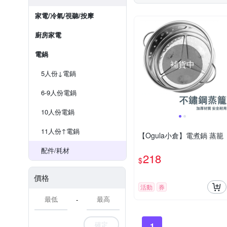
家電/冷氣/視聽/按摩
廚房家電
電鍋
補貨中
5人份↓電鍋
6-9人份電鍋
10人份電鍋
11人份↑電鍋
【Ogula小倉】電煮鍋 蒸籠
配件/耗材
218
$
價格
活動
券
-
確定
1