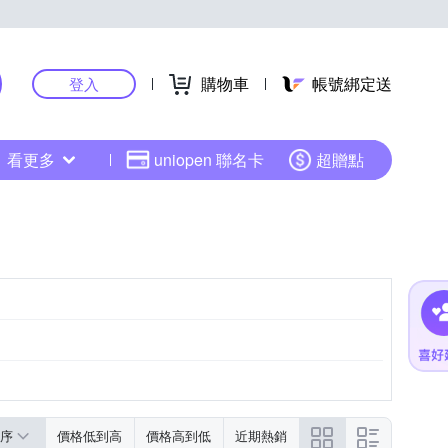
購物車
帳號綁定送
登入
看更多
uniopen 聯名卡
超贈點
序
價格低到高
價格高到低
近期熱銷