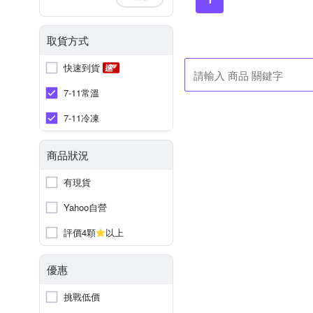
取貨方式
快速到貨
7-11常溫
7-11冷凍
商品狀況
有現貨
Yahoo自營
評價4顆
以上
優惠
挑戰低價