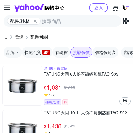
Yahoo購物中心
登入
配件/耗材
電鍋
配件/耗材
品牌
快速到貨
有現貨
挑戰低價
價格低到高
內鍋
適用6人份電鍋
TATUNG大同 6人份不鏽鋼蒸籠TAC-S03
1,081
$
$
1,150
4
(
2
)
挑戰低價
券
TATUNG大同 10-11人份不鏽鋼蒸籠TAC-S02
1,438
$
$
1,529