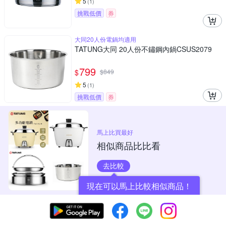
5
(
1
)
挑戰低價
券
大同20人份電鍋均適用
TATUNG大同 20人份不鏽鋼內鍋CSUS2079
799
$
$
849
5
(
1
)
挑戰低價
券
馬上比買最好
相似商品比比看
去比較
現在可以馬上比較相似商品！