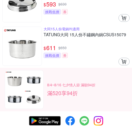
593
$
$
630
挑戰低價
券
大同15人份電鍋均適用
TATUNG大同 15人份不鏽鋼內鍋CSUS15079
611
$
$
650
挑戰低價
券
8/4~8/16 七夕情人節 滿額94折
滿520享94折