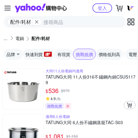
Yahoo購物中心
登入
配件/耗材
電鍋
配件/耗材
品牌
快速到貨
有現貨
挑戰低價
價格低到高
電壓
大同11人份電鍋均適用
TATUNG大同 11人份316不鏽鋼內鍋CSUS117
9
536
$
$
570
4.9
(
5
)
挑戰低價
券
適用6人份電鍋
TATUNG大同 6人份不鏽鋼蒸籠TAC-S03
1,081
$
$
1,150