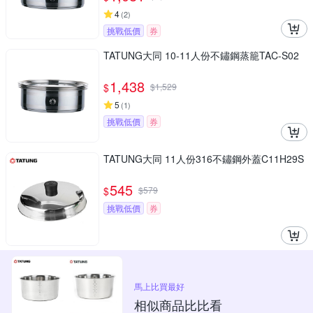
4
(
2
)
挑戰低價
券
TATUNG大同 10-11人份不鏽鋼蒸籠TAC-S02
1,438
$
$
1,529
5
(
1
)
挑戰低價
券
TATUNG大同 11人份316不鏽鋼外蓋C11H29S
545
$
$
579
挑戰低價
券
馬上比買最好
相似商品比比看