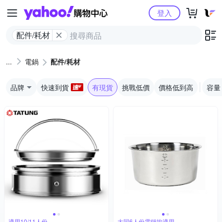
Yahoo購物中心
登入
配件/耗材
電鍋
配件/耗材
品牌
快速到貨
有現貨
挑戰低價
價格低到高
容量
適用10/11人份
大同6人份電鍋均適用