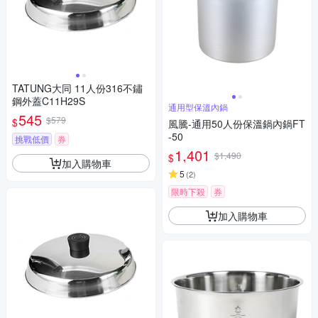
TATUNG大同 11人份316不鏽
鋼外蓋C11H29S
通用型保溫內鍋
545
$579
$
風騰-通用50人份保溫鍋內鍋FT
-50
挑戰低價
券
1,401
$1,490
$
加入購物車
5
(
2
)
限時下殺
券
加入購物車