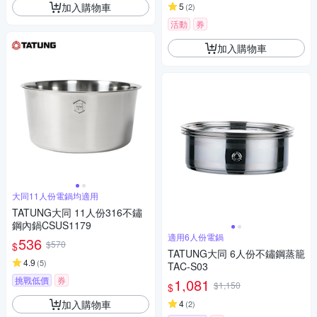
加入購物車
5
(
2
)
活動
券
加入購物車
大同11人份電鍋均適用
TATUNG大同 11人份316不鏽
鋼內鍋CSUS1179
適用6人份電鍋
536
$570
$
TATUNG大同 6人份不鏽鋼蒸籠
4.9
(
5
)
TAC-S03
挑戰低價
券
1,081
$1,150
$
加入購物車
4
(
2
)