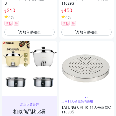
S
11029S
310
450
$
$
5
5
(
5
)
(
6
)
活動
券
活動
券
加入購物車
加入購物車
大同11人份電鍋均適用
馬上比買最好
TATUNG大同 10-11人份蒸盤C
相似商品比比看
11090S