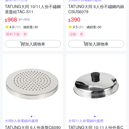
TATUNG大同 10/11人份不鏽鋼
TATUNG大同 6人份不鏽鋼內鍋
蒸盤組TAC-S11
CSUS6079
968
390
$1,029
$
$
4.6
4.5
(
11
)
總銷量>50
(
21
)
總銷量>50
限時下殺
券
活動
券
加入購物車
加入購物車
大同6人份電鍋均適用
大同11人份電鍋均適用
TATUNG大同 6人份蒸盤C6090
TATUNG大同 10-11人份外蓋C