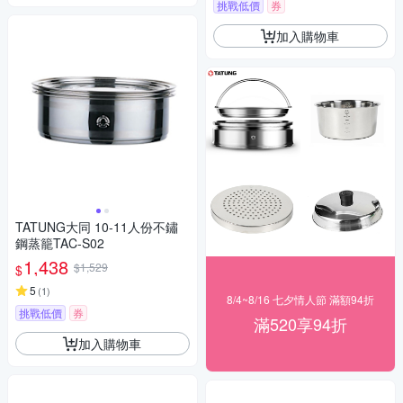
挑戰低價
券
加入購物車
TATUNG大同 10-11人份不鏽
鋼蒸籠TAC-S02
1,438
$1,529
$
5
(
1
)
8/4~8/16 七夕情人節 滿額94折
挑戰低價
券
滿520享94折
加入購物車