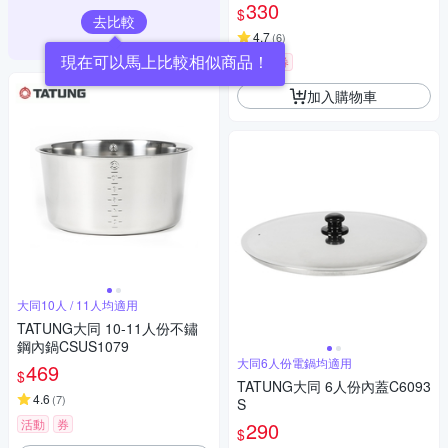
330
$
去比較
4.7
(
6
)
現在可以馬上比較相似商品！
活動
券
加入購物車
大同10人 / 11人均適用
TATUNG大同 10-11人份不鏽
鋼內鍋CSUS1079
大同6人份電鍋均適用
469
$
TATUNG大同 6人份內蓋C6093
4.6
(
7
)
S
活動
券
290
$