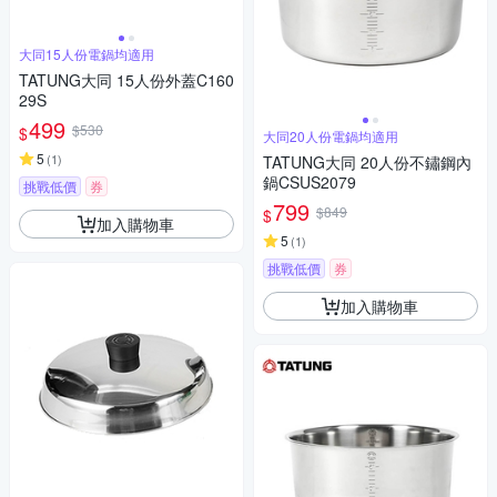
大同15人份電鍋均適用
TATUNG大同 15人份外蓋C160
29S
499
$530
$
大同20人份電鍋均適用
5
(
1
)
TATUNG大同 20人份不鏽鋼內
鍋CSUS2079
挑戰低價
券
799
$849
$
加入購物車
5
(
1
)
挑戰低價
券
加入購物車