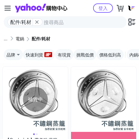
Yahoo購物中心
登入
配件/耗材
電鍋
配件/耗材
品牌
快速到貨
有現貨
挑戰低價
價格低到高
內鍋
補貨中