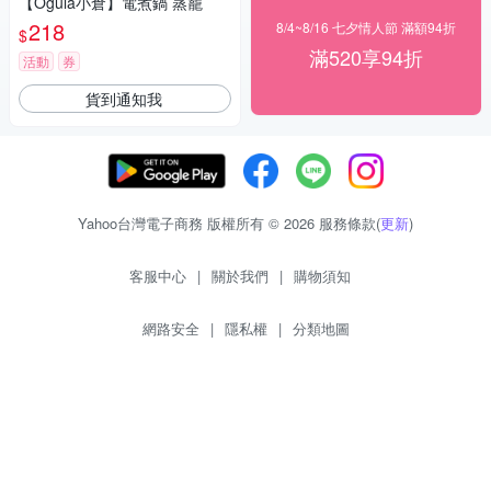
【Ogula小倉】電煮鍋 蒸籠
218
8/4~8/16 七夕情人節 滿額94折
$
滿520享94折
活動
券
貨到通知我
Yahoo台灣電子商務 版權所有 © 2026 服務條款(
更新
)
客服中心
|
關於我們
|
購物須知
網路安全
|
隱私權
|
分類地圖