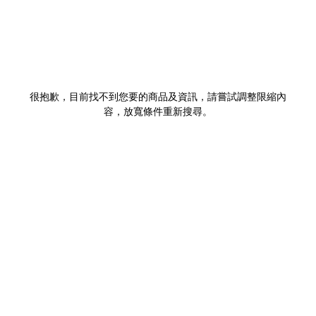
很抱歉，目前找不到您要的商品及資訊，請嘗試調整限縮內
容，放寬條件重新搜尋。