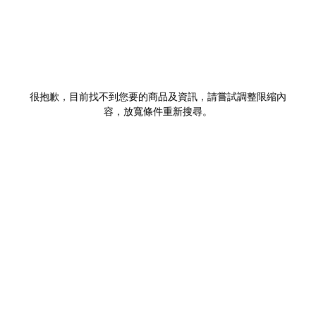
很抱歉，目前找不到您要的商品及資訊，請嘗試調整限縮內
容，放寬條件重新搜尋。