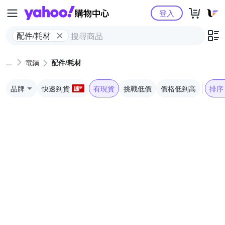
Yahoo購物中心
登入
配件/耗材
電鍋
配件/耗材
品牌
快速到貨
有現貨
挑戰低價
價格低到高
排序