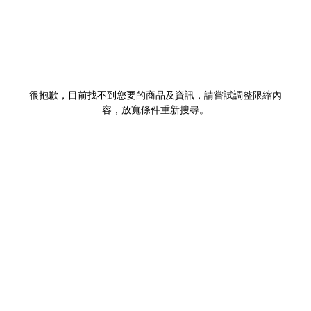
很抱歉，目前找不到您要的商品及資訊，請嘗試調整限縮內
容，放寬條件重新搜尋。