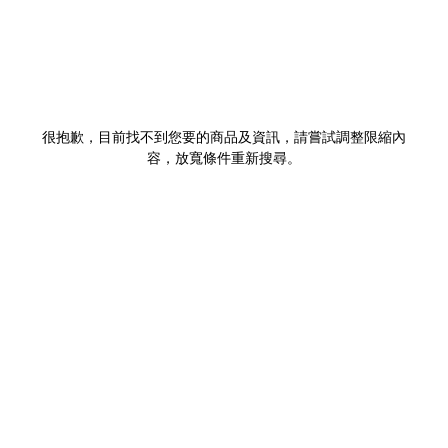
很抱歉，目前找不到您要的商品及資訊，請嘗試調整限縮內
容，放寬條件重新搜尋。