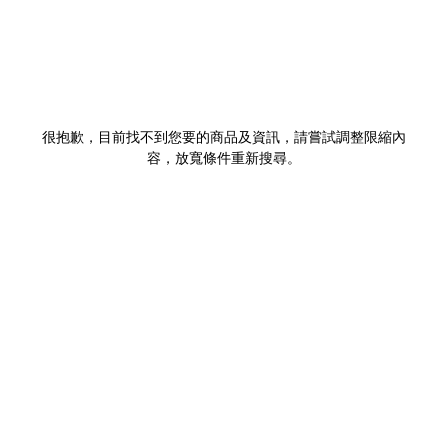
很抱歉，目前找不到您要的商品及資訊，請嘗試調整限縮內
容，放寬條件重新搜尋。