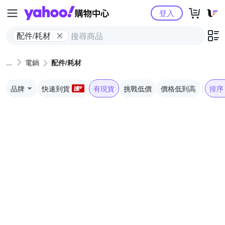
Yahoo購物中心
登入
配件/耗材
電鍋
配件/耗材
品牌
快速到貨
有現貨
挑戰低價
價格低到高
排序