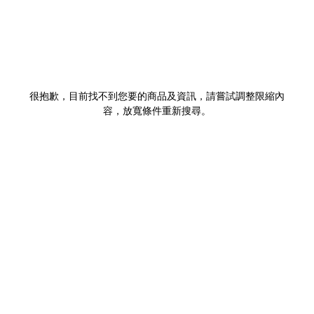
很抱歉，目前找不到您要的商品及資訊，請嘗試調整限縮內
容，放寬條件重新搜尋。