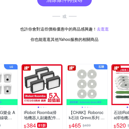
或
也許你會對這些價格優惠中的商品感興趣！
去逛逛
你也能逛逛其他Yahoo服務的相關商品
G樂金 A
iRobot Roomba掃
【CHAK】Roboroc
石頭iRob
無線吸塵
地機器人副廠配件耗
k石頭 Qrevo系列 副
a掃地
件耗材超
材超值組 濾網 5入
廠配件耗材超值組
件耗材主
384
465
520
0
81折
$489
$
$
$
6入組)
(拖布6入組)
+濾網+