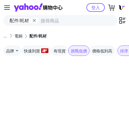
Yahoo購物中心
登入
配件/耗材
電鍋
配件/耗材
品牌
快速到貨
有現貨
挑戰低價
價格低到高
排序