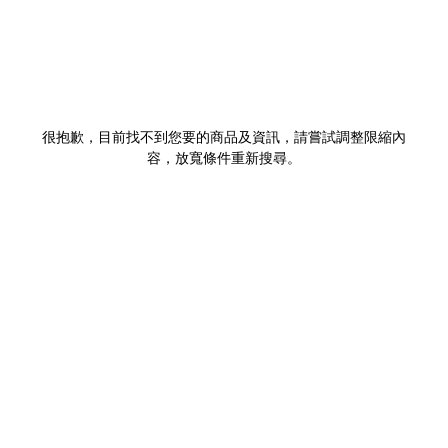
很抱歉，目前找不到您要的商品及資訊，請嘗試調整限縮內
容，放寬條件重新搜尋。