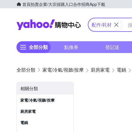
首頁
拍賣
企業/大宗採購入口
合作招商
App下載
Yahoo購物中心
配件/耗材
全部分類
點換券
登記送
家電/冷氣/視聽/按摩
廚房家電
電鍋
相關分類
家電/冷氣/視聽/按摩
廚房家電
電鍋