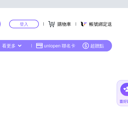
購物車
帳號綁定送
登入
看更多
uniopen 聯名卡
超贈點