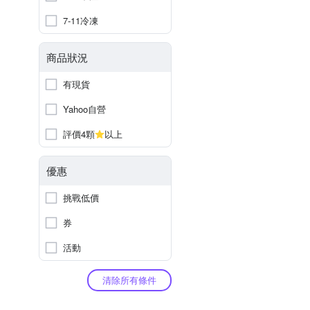
7-11冷凍
商品狀況
有現貨
Yahoo自營
評價4顆
以上
優惠
挑戰低價
券
活動
清除所有條件