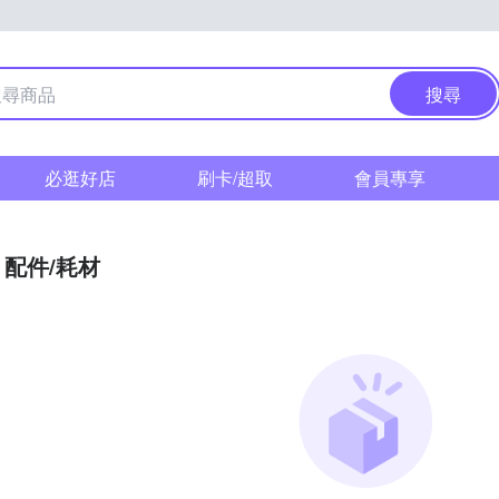
搜尋
必逛好店
刷卡/超取
會員專享
配件/耗材