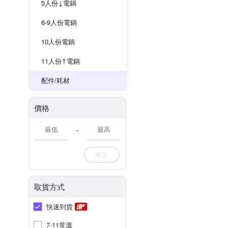
5人份↓電鍋
6-9人份電鍋
10人份電鍋
11人份↑電鍋
配件/耗材
價格
-
確定
取貨方式
快速到貨
7-11常溫