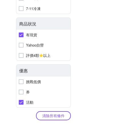
7-11冷凍
商品狀況
有現貨
Yahoo自營
評價4顆
以上
優惠
挑戰低價
券
活動
清除所有條件