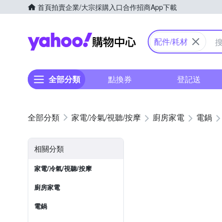
首頁
拍賣
企業/大宗採購入口
合作招商
App下載
Yahoo購物中心
配件/耗材
全部分類
點換券
登記送
家電/冷氣/視聽/按摩
廚房家電
電鍋
相關分類
家電/冷氣/視聽/按摩
廚房家電
電鍋