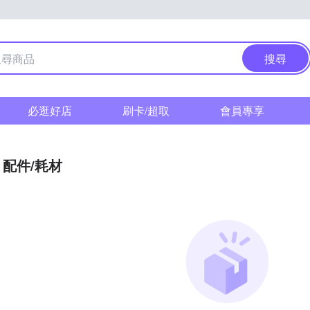
搜尋
必逛好店
刷卡/超取
會員專享
配件/耗材