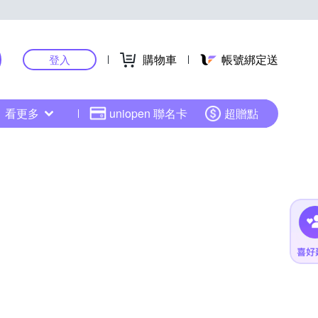
購物車
帳號綁定送
登入
看更多
uniopen 聯名卡
超贈點