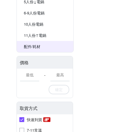
5人份↓電鍋
6-9人份電鍋
10人份電鍋
11人份↑電鍋
配件/耗材
價格
-
確定
取貨方式
快速到貨
7-11常溫