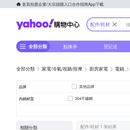
首頁
拍賣
企業/大宗採購入口
合作招商
App下載
Yahoo購物中心
配件/耗材
全部分類
點換券
登記送
家電/冷氣/視聽/按摩
廚房家電
電鍋
其他品牌
品牌
304不鏽鋼
內鍋材質
品牌名稱
2人份
電鍋
600~700W
110V
60Hz
容量
消耗功率
電壓
頻率
顏色
類型
配件/耗材 1 筆結果
相關分類