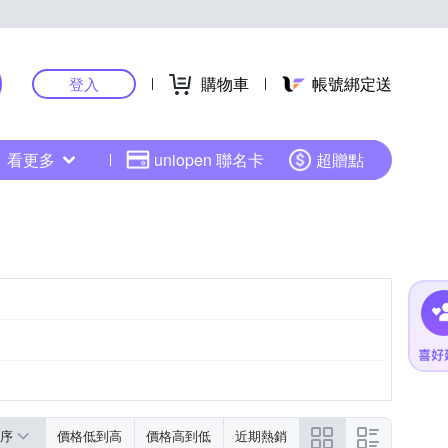
購物車
帳號綁定送
登入
看更多
uniopen 聯名卡
超贈點
序
價格低到高
價格高到低
近期熱銷