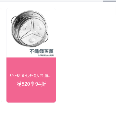
8/4~8/16 七夕情人節 滿額94折
滿520享94折