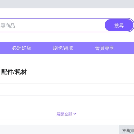
搜尋
必逛好店
刷卡/超取
會員專享
配件/耗材
展開全部
推薦排