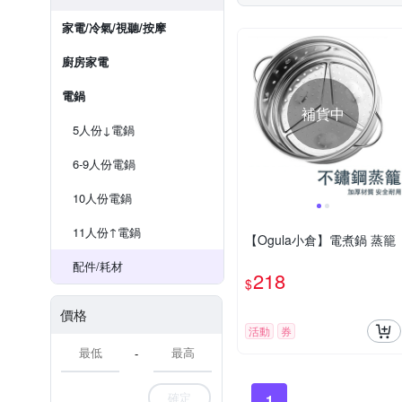
家電/冷氣/視聽/按摩
廚房家電
電鍋
補貨中
5人份↓電鍋
6-9人份電鍋
10人份電鍋
11人份↑電鍋
【Ogula小倉】電煮鍋 蒸籠
配件/耗材
218
$
價格
活動
券
-
確定
1