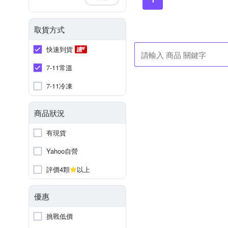
取貨方式
快速到貨
7-11常溫
7-11冷凍
商品狀況
有現貨
Yahoo自營
評價4顆
以上
優惠
挑戰低價