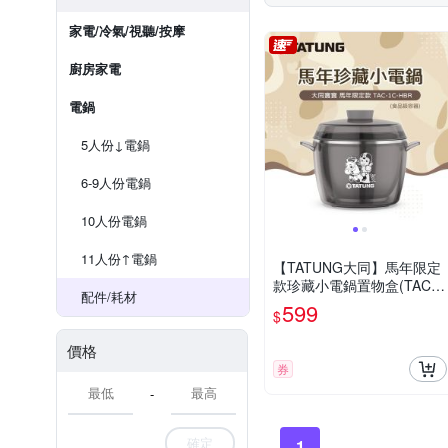
家電/冷氣/視聽/按摩
廚房家電
電鍋
5人份↓電鍋
6-9人份電鍋
10人份電鍋
11人份↑電鍋
【TATUNG大同】馬年限定
款珍藏小電鍋置物盒(TAC-1
配件/耗材
C-HBR)
599
$
價格
券
-
確定
1