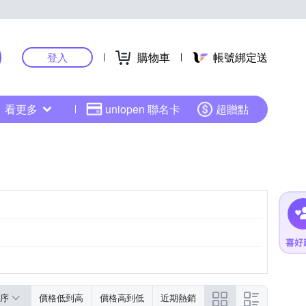
購物車
帳號綁定送
登入
看更多
uniopen 聯名卡
超贈點
序
價格低到高
價格高到低
近期熱銷