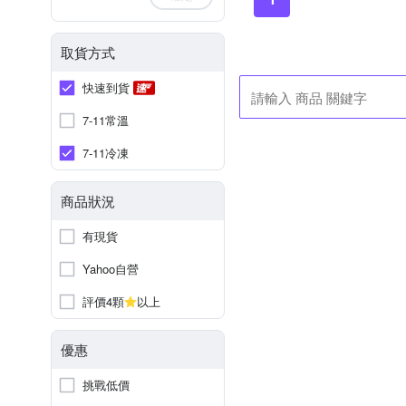
取貨方式
快速到貨
7-11常溫
7-11冷凍
商品狀況
有現貨
Yahoo自營
評價4顆
以上
優惠
挑戰低價