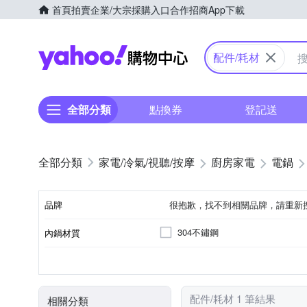
首頁
拍賣
企業/大宗採購入口
合作招商
App下載
Yahoo購物中心
配件/耗材
全部分類
點換券
登記送
家電/冷氣/視聽/按摩
廚房家電
電鍋
品牌
很抱歉，找不到相關品牌，請重新
304不鏽鋼
內鍋材質
品牌名稱
1人份
300W以下
50Hz以下
電鍋
100V
容量
消耗功率
電壓
頻率
顏色
類型
配件/耗材 1 筆結果
相關分類