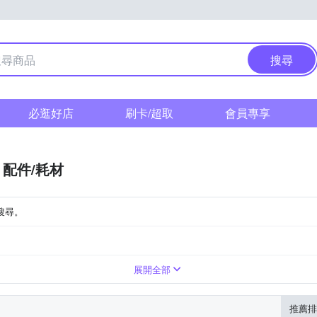
搜尋
必逛好店
刷卡/超取
會員專享
配件/耗材
搜尋。
展開全部
推薦排