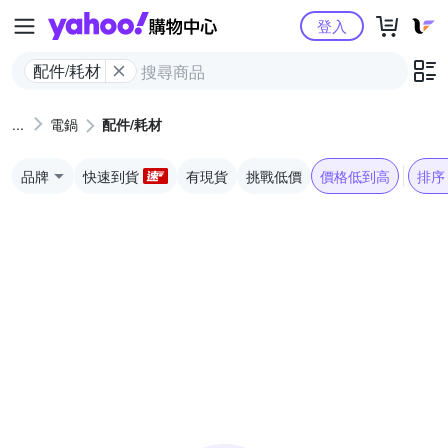
Yahoo購物中心
登入
配件/耗材
電鍋
配件/耗材
品牌
快速到貨
有現貨
挑戰低價
價格低到高
排序