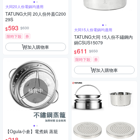
大同20人份電鍋均適用
TATUNG大同 20人份外蓋C200
29S
593
$630
$
大同15人份電鍋均適用
限時下殺
券
TATUNG大同 15人份不鏽鋼內
鍋CSUS15079
加入購物車
611
$650
$
限時下殺
券
加入購物車
補貨中
【Ogula小倉】電煮鍋 蒸籠
218