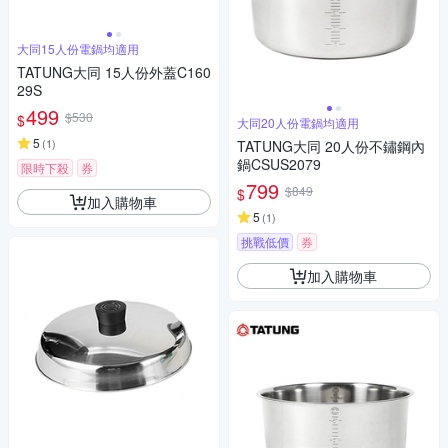
大同15人份電鍋均適用
TATUNG大同 15人份外蓋C160
29S
499
$530
$
大同20人份電鍋均適用
5
(
1
)
TATUNG大同 20人份不鏽鋼內
鍋CSUS2079
限時下殺
券
799
$849
$
加入購物車
5
(
1
)
挑戰低價
券
加入購物車