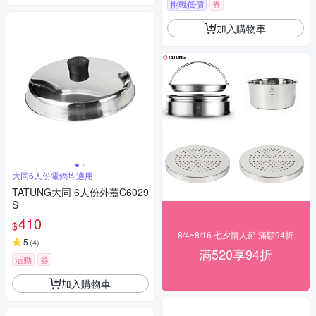
挑戰低價
券
加入購物車
大同6人份電鍋均適用
TATUNG大同 6人份外蓋C6029
S
410
$
8/4~8/16 七夕情人節 滿額94折
5
(
4
)
滿520享94折
活動
券
加入購物車