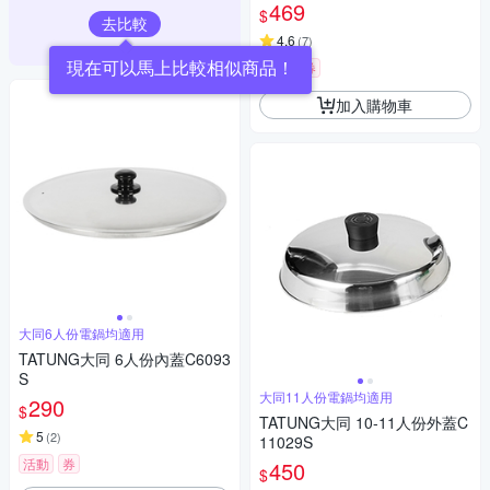
469
$
去比較
4.6
(
7
)
現在可以馬上比較相似商品！
活動
券
加入購物車
大同6人份電鍋均適用
TATUNG大同 6人份內蓋C6093
S
大同11人份電鍋均適用
290
$
TATUNG大同 10-11人份外蓋C
5
(
2
)
11029S
活動
券
450
$