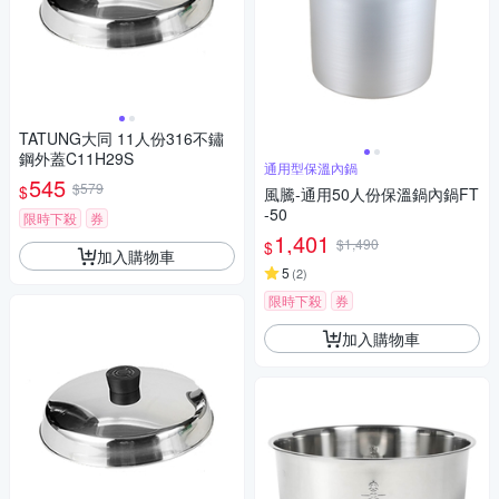
TATUNG大同 11人份316不鏽
鋼外蓋C11H29S
通用型保溫內鍋
545
$579
$
風騰-通用50人份保溫鍋內鍋FT
-50
限時下殺
券
1,401
$1,490
$
加入購物車
5
(
2
)
限時下殺
券
加入購物車