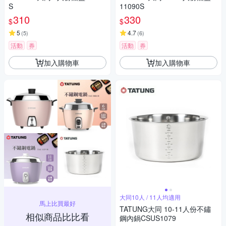
S
11090S
310
330
$
$
5
4.7
(
5
)
(
6
)
活動
券
活動
券
加入購物車
加入購物車
大同10人 / 11人均適用
馬上比買最好
TATUNG大同 10-11人份不鏽
相似商品比比看
鋼內鍋CSUS1079