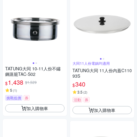
大同11人份電鍋均適用
TATUNG大同 10-11人份不鏽
TATUNG大同 11人份內蓋C110
鋼蒸籠TAC-S02
93S
1,438
$1,529
340
$
$
5
(
1
)
3.5
(
2
)
挑戰低價
券
活動
券
加入購物車
加入購物車