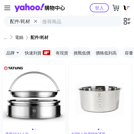
Yahoo購物中心
登入
配件/耗材
電鍋
配件/耗材
品牌
快速到貨
有現貨
挑戰低價
價格低到高
容量
適用10/11人份
大同6人份電鍋均適用