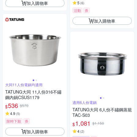
加入購物車
5
(
6
)
活動
券
加入購物車
大同11人份電鍋均適用
TATUNG大同 11人份316不鏽
鋼內鍋CSUS1179
適用6人份電鍋
536
$570
$
TATUNG大同 6人份不鏽鋼蒸籠
4.9
(
5
)
TAC-S03
限時下殺
券
1,081
$1,150
$
加入購物車
4
(
2
)