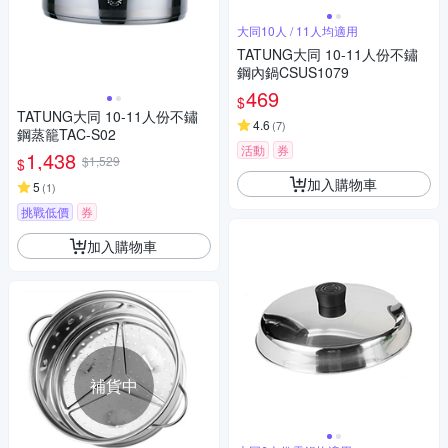
大同10人 / 11人均適用
TATUNG大同 10-11人份不鏽
鋼內鍋CSUS1079
469
$
TATUNG大同 10-11人份不鏽
4.6
(
7
)
鋼蒸籠TAC-S02
活動
券
1,438
$1,529
$
加入購物車
5
(
1
)
挑戰低價
券
加入購物車
補貨中