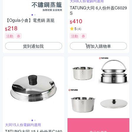
大同6人份電鍋均適用
TATUNG大同 6人份外蓋C6029
S
410
【Ogula小倉】電煮鍋 蒸籠
$
218
$
5
(
4
)
活動
券
活動
券
貨到通知我
加入購物車
大同15人份電鍋均適用
TATUNG大同 15人份外蓋C160