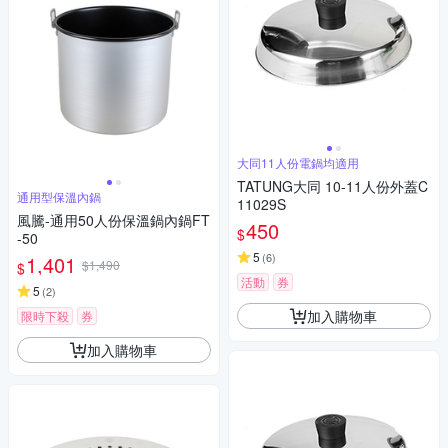
大同11人份電鍋均適用
TATUNG大同 10-11人份外蓋C
通用型保溫內鍋
11029S
風騰-通用50人份保溫鍋內鍋FT
450
$
-50
5
(
6
)
1,401
$1,490
$
活動
券
5
(
2
)
加入購物車
限時下殺
券
加入購物車