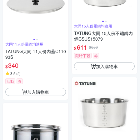
大同15人份電鍋均適用
TATUNG大同 15人份不鏽鋼內
鍋CSUS15079
大同11人份電鍋均適用
611
$650
$
TATUNG大同 11人份內蓋C110
限時下殺
券
93S
340
加入購物車
$
3.5
(
2
)
活動
券
加入購物車