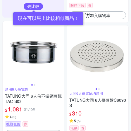
限時下殺
券
去比較
加入購物車
現在可以馬上比較相似商品！
適用6人份電鍋
大同6人份電鍋均適用
TATUNG大同 6人份不鏽鋼蒸籠
TATUNG大同 6人份蒸盤C6090
TAC-S03
S
1,081
$1,150
$
310
$
4
(
2
)
5
(
5
)
挑戰低價
券
活動
券