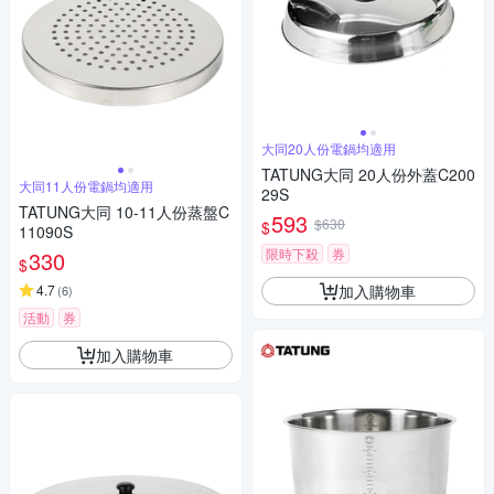
大同20人份電鍋均適用
TATUNG大同 20人份外蓋C200
大同11人份電鍋均適用
29S
TATUNG大同 10-11人份蒸盤C
593
$630
$
11090S
限時下殺
券
330
$
加入購物車
4.7
(
6
)
活動
券
加入購物車