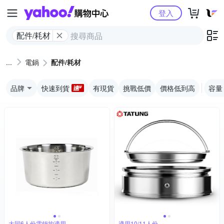
Yahoo購物中心
登入
配件/耗材
電鍋
配件/耗材
品牌
快速到貨
有現貨
挑戰低價
價格低到高
容量
大同6人份電鍋均適用
適用10/11人份