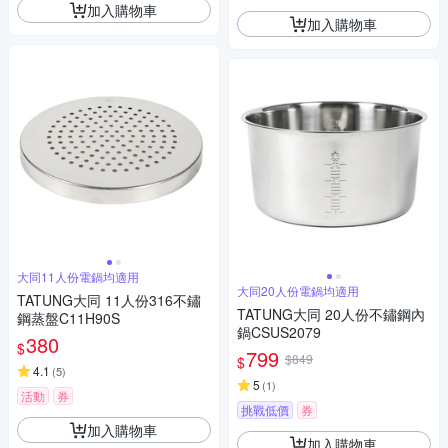
加入購物車
加入購物車
大同11人份電鍋均適用
大同20人份電鍋均適用
TATUNG大同 11人份316不鏽
TATUNG大同 20人份不鏽鋼內
鋼蒸盤C11H90S
鍋CSUS2079
380
$
799
$849
$
4.1
(
5
)
5
(
1
)
活動
券
挑戰低價
券
加入購物車
加入購物車