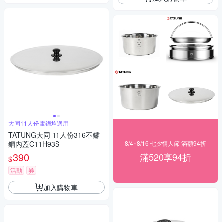
大同11人份電鍋均適用
TATUNG大同 11人份316不鏽
鋼內蓋C11H93S
8/4~8/16 七夕情人節 滿額94折
390
滿520享94折
$
活動
券
加入購物車