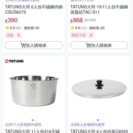
TATUNG大同 6人份不鏽鋼內鍋
TATUNG大同 10/11人份不鏽鋼
CSUS6079
蒸盤組TAC-S11
390
968
$1,029
$
$
4.5
4.6
(
21
)
總銷量>50
(
11
)
總銷量>50
活動
券
限時下殺
券
加入購物車
加入購物車
大同11人份電鍋均適用
大同6人份電鍋均適用
TATUNG大同 11人份316不鏽
TATUNG大同 6人份內蓋C6093