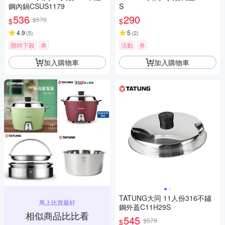
鋼內鍋CSUS1179
S
536
290
$570
$
$
4.9
5
(
5
)
(
2
)
限時下殺
券
活動
券
加入購物車
加入購物車
TATUNG大同 11人份316不鏽
馬上比買最好
鋼外蓋C11H29S
相似商品比比看
545
$579
$