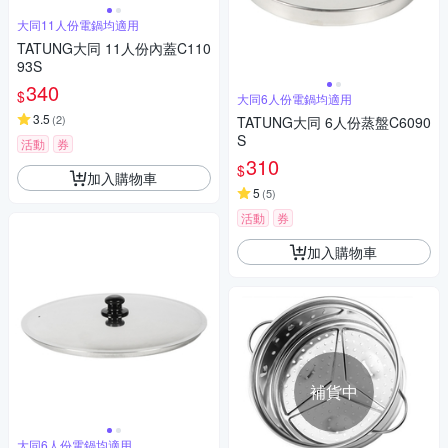
大同11人份電鍋均適用
TATUNG大同 11人份內蓋C110
93S
340
$
大同6人份電鍋均適用
3.5
(
2
)
TATUNG大同 6人份蒸盤C6090
S
活動
券
310
$
加入購物車
5
(
5
)
活動
券
加入購物車
補貨中
大同6人份電鍋均適用