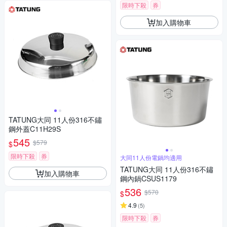
限時下殺
券
加入購物車
TATUNG大同 11人份316不鏽
鋼外蓋C11H29S
545
$579
$
限時下殺
券
大同11人份電鍋均適用
TATUNG大同 11人份316不鏽
加入購物車
鋼內鍋CSUS1179
536
$570
$
4.9
(
5
)
限時下殺
券