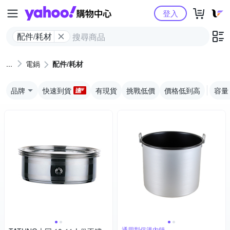
Yahoo購物中心
登入
配件/耗材
電鍋
配件/耗材
品牌
快速到貨
有現貨
挑戰低價
價格低到高
容量
通用型保溫內鍋