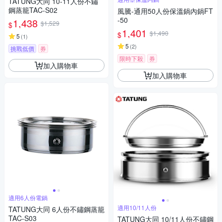
TATUNG大同 10-11人份不鏽
鋼蒸籠TAC-S02
風騰-通用50人份保溫鍋內鍋FT
-50
1,438
$1,529
$
1,401
$1,490
$
5
(
1
)
5
(
2
)
挑戰低價
券
限時下殺
券
加入購物車
加入購物車
適用6人份電鍋
適用10/11人份
TATUNG大同 6人份不鏽鋼蒸籠
TAC-S03
TATUNG大同 10/11人份不鏽鋼