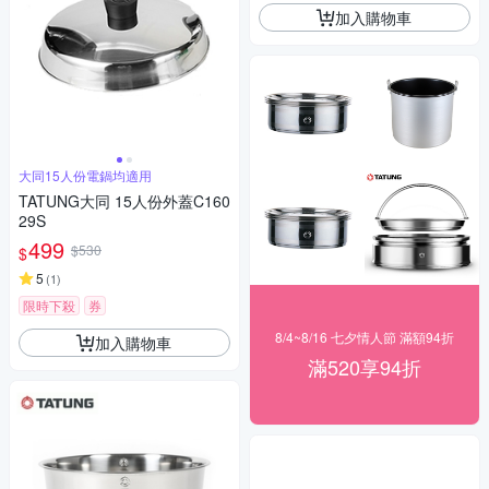
加入購物車
大同15人份電鍋均適用
TATUNG大同 15人份外蓋C160
29S
499
$530
$
5
(
1
)
限時下殺
券
8/4~8/16 七夕情人節 滿額94折
加入購物車
滿520享94折