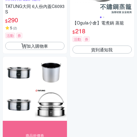
TATUNG大同 6人份內蓋C6093
S
290
$
【Ogula小倉】電煮鍋 蒸籠
5
(
2
)
218
$
活動
券
活動
券
加入購物車
貨到通知我
商品折價券