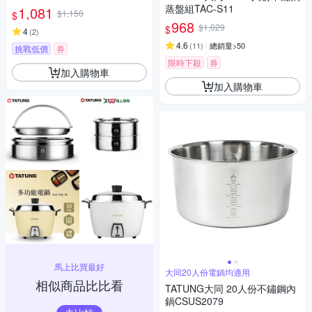
蒸盤組TAC-S11
1,081
$1,150
$
968
$1,029
$
4
(
2
)
4.6
(
11
)
總銷量>50
挑戰低價
券
限時下殺
券
加入購物車
加入購物車
馬上比買最好
大同20人份電鍋均適用
相似商品比比看
TATUNG大同 20人份不鏽鋼內
鍋CSUS2079