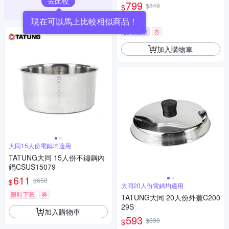
去比較
799
$849
$
5
(
1
)
現在可以馬上比較相似商品！
挑戰低價
券
加入購物車
大同15人份電鍋均適用
TATUNG大同 15人份不鏽鋼內
鍋CSUS15079
611
$650
$
大同20人份電鍋均適用
限時下殺
券
TATUNG大同 20人份外蓋C200
29S
加入購物車
593
$630
$