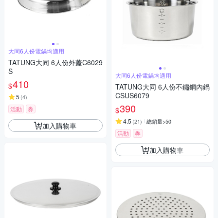
大同6人份電鍋均適用
TATUNG大同 6人份外蓋C6029
S
大同6人份電鍋均適用
410
$
TATUNG大同 6人份不鏽鋼內鍋
CSUS6079
5
(
4
)
390
活動
券
$
4.5
(
21
)
總銷量>50
加入購物車
活動
券
加入購物車