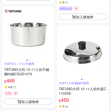
5
(
1
)
挑戰低價
券
加入購物車
大同10人 / 11人均適用
TATUNG大同 10-11人份不鏽
鋼內鍋CSUS1079
469
$
大同11人份電鍋均適用
4.6
(
7
)
TATUNG大同 10-11人份外蓋C
11029S
活動
券
450
$
加入購物車
5
(
6
)