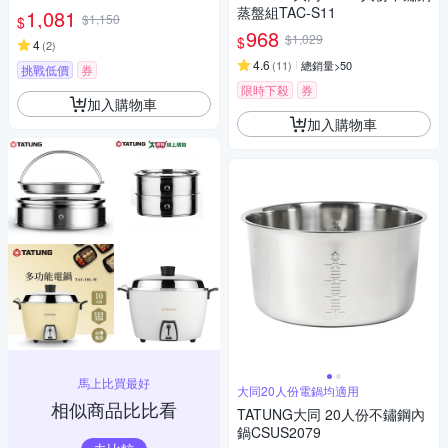
蒸盤組TAC-S11
1,081
$1,150
$
968
$1,029
$
4
(
2
)
4.6
(
11
)
總銷量>50
挑戰低價
券
限時下殺
券
加入購物車
加入購物車
馬上比買最好
大同20人份電鍋均適用
相似商品比比看
TATUNG大同 20人份不鏽鋼內
鍋CSUS2079