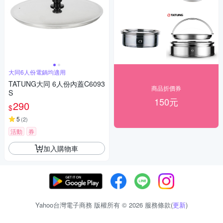
大同6人份電鍋均適用
TATUNG大同 6人份內蓋C6093
商品折價券
S
150元
290
$
5
(
2
)
活動
券
加入購物車
Yahoo台灣電子商務 版權所有 © 2026 服務條款(
更新
)