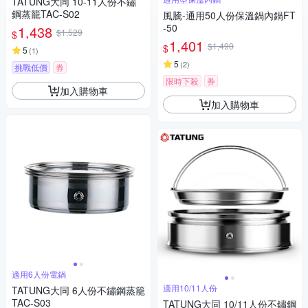
TATUNG大同 10-11人份不鏽
鋼蒸籠TAC-S02
風騰-通用50人份保溫鍋內鍋FT
-50
1,438
$1,529
$
1,401
$1,490
$
5
(
1
)
5
(
2
)
挑戰低價
券
限時下殺
券
加入購物車
加入購物車
適用6人份電鍋
適用10/11人份
TATUNG大同 6人份不鏽鋼蒸籠
TAC-S03
TATUNG大同 10/11人份不鏽鋼