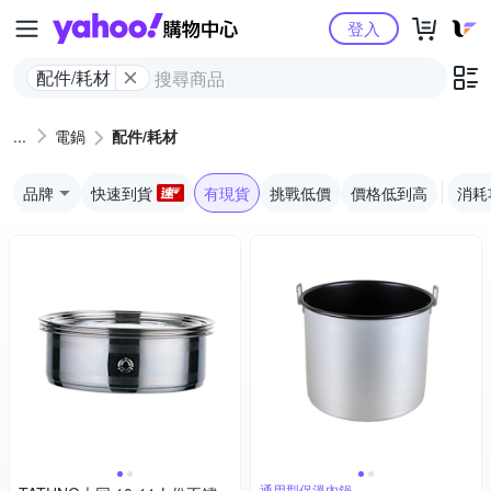
Yahoo購物中心
登入
配件/耗材
電鍋
配件/耗材
品牌
快速到貨
有現貨
挑戰低價
價格低到高
消耗
通用型保溫內鍋