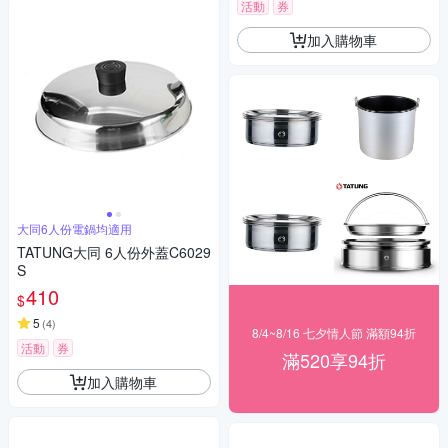
活動
券
加入購物車
大同6人份電鍋均適用
TATUNG大同 6人份外蓋C6029
S
410
$
5
(
4
)
8/4~8/16 七夕情人節 滿額94折
活動
券
滿520享94折
加入購物車