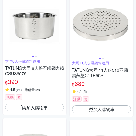
大同6人份電鍋均適用
大同11人份電鍋均適用
TATUNG大同 6人份不鏽鋼內鍋
TATUNG大同 11人份316不鏽
CSUS6079
鋼蒸盤C11H90S
390
380
$
$
4.5
(
21
)
總銷量>50
4.1
(
5
)
活動
券
活動
券
加入購物車
加入購物車