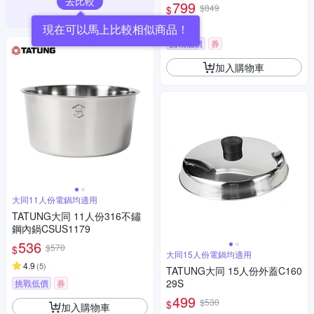
去比較
799
$849
$
5
(
1
)
現在可以馬上比較相似商品！
挑戰低價
券
加入購物車
大同11人份電鍋均適用
TATUNG大同 11人份316不鏽
鋼內鍋CSUS1179
536
$570
$
大同15人份電鍋均適用
4.9
(
5
)
TATUNG大同 15人份外蓋C160
29S
挑戰低價
券
499
$530
$
加入購物車