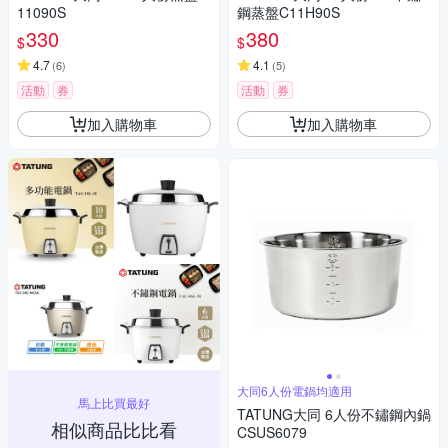
11090S
鋼蒸盤C11H90S
330
380
$
$
4.7
4.1
(
6
)
(
5
)
活動
券
活動
券
加入購物車
加入購物車
大同6人份電鍋均適用
馬上比買最好
TATUNG大同 6人份不鏽鋼內鍋
相似商品比比看
CSUS6079