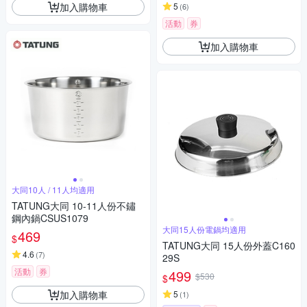
加入購物車
5
(
6
)
活動
券
加入購物車
大同10人 / 11人均適用
TATUNG大同 10-11人份不鏽
鋼內鍋CSUS1079
大同15人份電鍋均適用
469
$
TATUNG大同 15人份外蓋C160
4.6
(
7
)
29S
活動
券
499
$530
$
加入購物車
5
(
1
)