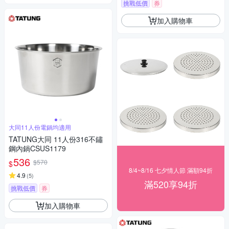
挑戰低價
券
加入購物車
大同11人份電鍋均適用
TATUNG大同 11人份316不鏽
鋼內鍋CSUS1179
536
$570
$
8/4~8/16 七夕情人節 滿額94折
4.9
(
5
)
滿520享94折
挑戰低價
券
加入購物車