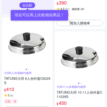
390
$
去比較
4.5
(
21
)
總銷量>50
現在可以馬上比較相似商品！
活動
券
加入購物車
大同6人份電鍋均適用
TATUNG大同 6人份外蓋C6029
S
大同11人份電鍋均適用
410
$
TATUNG大同 10-11人份外蓋C
5
(
4
)
11029S
活動
券
450
$