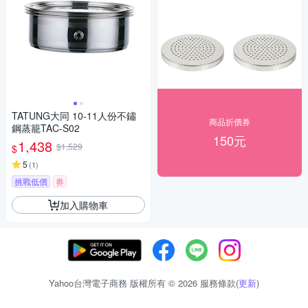
TATUNG大同 10-11人份不鏽
商品折價券
鋼蒸籠TAC-S02
150元
1,438
$1,529
$
5
(
1
)
挑戰低價
券
加入購物車
Yahoo台灣電子商務 版權所有 © 2026 服務條款(
更新
)