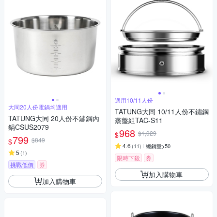
適用10/11人份
大同20人份電鍋均適用
TATUNG大同 10/11人份不鏽鋼
TATUNG大同 20人份不鏽鋼內
蒸盤組TAC-S11
鍋CSUS2079
968
$1,029
$
799
$849
$
4.6
(
11
)
總銷量>50
5
(
1
)
限時下殺
券
挑戰低價
券
加入購物車
加入購物車