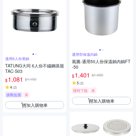
通用型保溫內鍋
適用6人份電鍋
風騰-通用50人份保溫鍋內鍋FT
TATUNG大同 6人份不鏽鋼蒸籠
-50
TAC-S03
1,401
$1,490
$
1,081
$1,150
$
5
(
2
)
4
(
2
)
限時下殺
券
挑戰低價
券
加入購物車
加入購物車