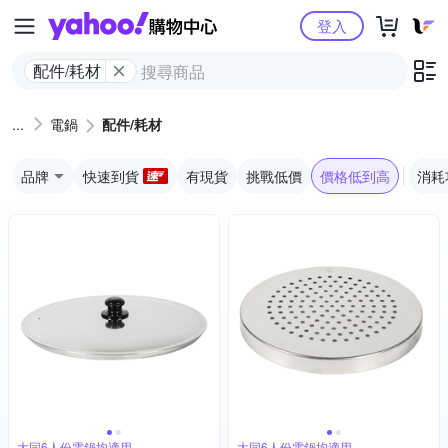
Yahoo購物中心
登入
配件/耗材
電鍋
配件/耗材
品牌
快速到貨
有現貨
挑戰低價
價格低到高
消耗
大同6人份電鍋均適用
大同6人份電鍋均適用