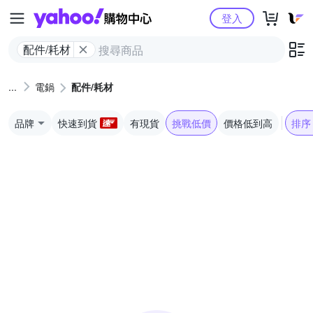
Yahoo購物中心
登入
配件/耗材
電鍋
配件/耗材
品牌
快速到貨
有現貨
挑戰低價
價格低到高
排序