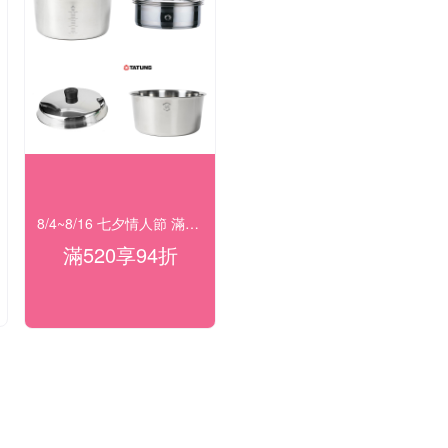
8/4~8/16 七夕情人節 滿額94折
滿520享94折