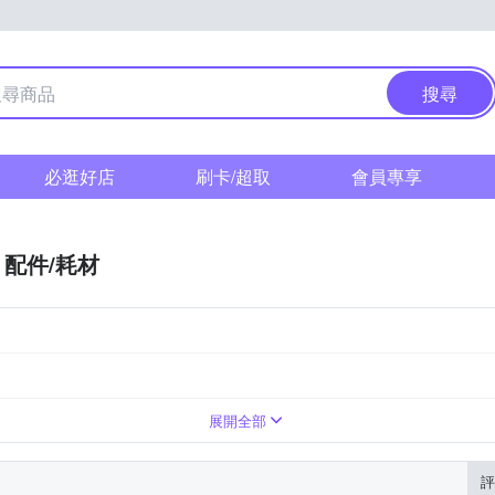
搜尋
必逛好店
刷卡/超取
會員專享
配件/耗材
份
20-30人份
展開全部
評