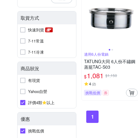
取貨方式
快速到貨
7-11常溫
7-11冷凍
適用6人份電鍋
TATUNG大同 6人份不鏽鋼
蒸籠TAC-S03
商品狀況
1,081
$1,150
$
有現貨
4
(
2
)
Yahoo自營
挑戰低價
券
評價4顆
以上
1
優惠
挑戰低價