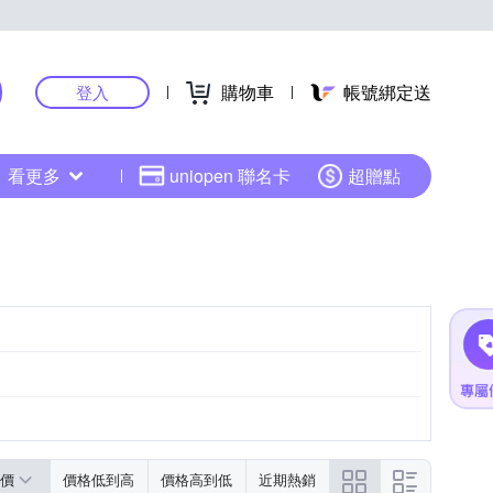
購物車
帳號綁定送
登入
看更多
uniopen 聯名卡
超贈點
價
價格低到高
價格高到低
近期熱銷