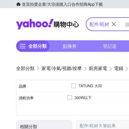
首頁
拍賣
企業/大宗採購入口
合作招商
App下載
Yahoo購物中心
配件/耗材
全部分類
點換券
登記送
家電/冷氣/視聽/按摩
廚房家電
電鍋
TATUNG 大同
品牌
300W以下
消耗功率
品牌名稱
電鍋
304不鏽鋼
10人份
11人份
316不鏽鋼
15人
110V
60Hz
電壓
頻率
顏色
類型
內鍋材質
容量
配件/耗材 5 筆結果
相關分類