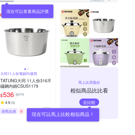
現在可以查看商品評價
大同11人份電鍋均適用
TATUNG大同 11人份316不
馬上比買最好
鏽鋼內鍋CSUS1179
相似商品比比看
536
$570
$
去比較
4.9
(
5
)
挑戰低價
券
現在可以馬上比較相似商品！