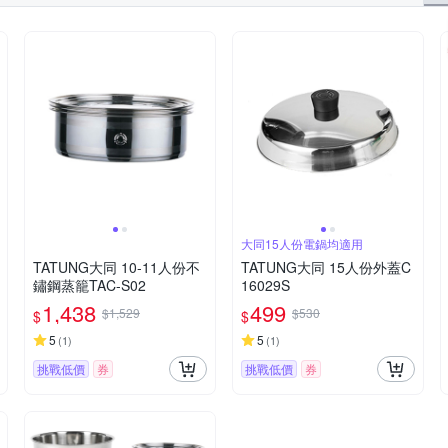
大同15人份電鍋均適用
TATUNG大同 10-11人份不
TATUNG大同 15人份外蓋C
鏽鋼蒸籠TAC-S02
16029S
1,438
499
$1,529
$530
$
$
5
5
(
1
)
(
1
)
挑戰低價
券
挑戰低價
券