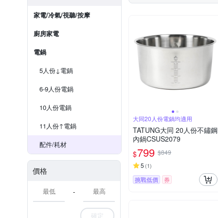
家電/冷氣/視聽/按摩
廚房家電
電鍋
5人份↓電鍋
6-9人份電鍋
10人份電鍋
大同20人份電鍋均適用
11人份↑電鍋
TATUNG大同 20人份不鏽鋼
內鍋CSUS2079
配件/耗材
799
$849
$
5
(
1
)
價格
挑戰低價
券
-
確定