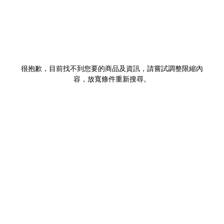
很抱歉，目前找不到您要的商品及資訊，請嘗試調整限縮內
容，放寬條件重新搜尋。