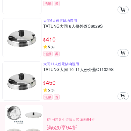
活動
券
大同6人份電鍋均適用
TATUNG大同 6人份外蓋C6029S
410
$
5
(
4
)
活動
券
大同11人份電鍋均適用
TATUNG大同 10-11人份外蓋C11029S
450
$
5
(
6
)
活動
券
8/4~8/16 七夕情人節 滿額94折
滿520享94折