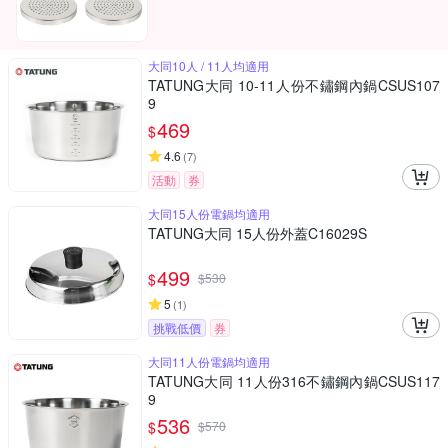
大同10人 / 11人均適用
TATUNG大同 10-11人份不鏽鋼內鍋CSUS107
9
469
$
4.6
(
7
)
活動
券
大同15人份電鍋均適用
TATUNG大同 15人份外蓋C16029S
499
$
$
530
5
(
1
)
挑戰低價
券
大同11人份電鍋均適用
TATUNG大同 11人份316不鏽鋼內鍋CSUS117
9
536
$
$
570