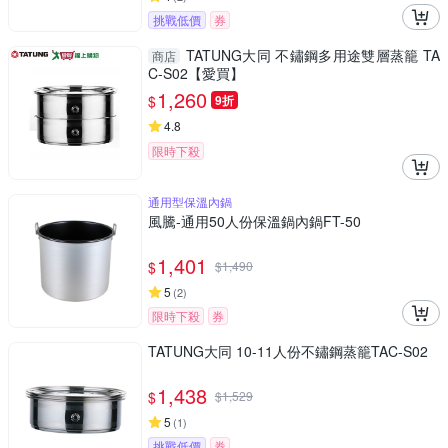
挑戰低價
券
TATUNG大同 不鏽鋼多用途雙層蒸籠 TA
商店
C-S02【愛買】
1,260
$
9折
4.8
限時下殺
通用型保溫內鍋
風騰-通用50人份保溫鍋內鍋FT-50
1,401
$
$
1,490
5
(
2
)
限時下殺
券
TATUNG大同 10-11人份不鏽鋼蒸籠TAC-S02
1,438
$
$
1,529
5
(
1
)
挑戰低價
券