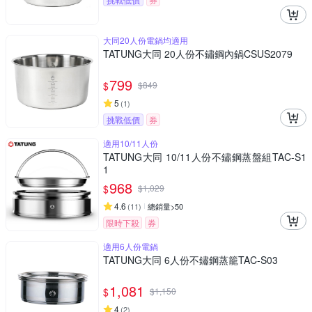
大同20人份電鍋均適用
TATUNG大同 20人份不鏽鋼內鍋CSUS2079
799
$
$
849
5
(
1
)
挑戰低價
券
適用10/11人份
TATUNG大同 10/11人份不鏽鋼蒸盤組TAC-S1
1
968
$
$
1,029
4.6
(
11
)
總銷量>50
限時下殺
券
適用6人份電鍋
TATUNG大同 6人份不鏽鋼蒸籠TAC-S03
1,081
$
$
1,150
4
(
2
)