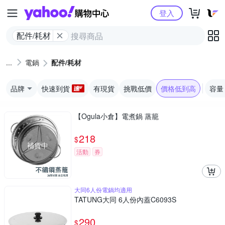
Yahoo購物中心
登入
配件/耗材
電鍋
配件/耗材
品牌
快速到貨
有現貨
挑戰低價
價格低到高
容量
【Ogula小倉】電煮鍋 蒸籠
218
$
補貨中
活動
券
大同6人份電鍋均適用
TATUNG大同 6人份內蓋C6093S
290
$