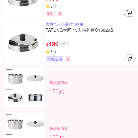
5
(
4
)
活動
券
大同15人份電鍋均適用
TATUNG大同 15人份外蓋C16029S
499
$
$
530
5
(
1
)
挑戰低價
券
商品折價券
150元
商品折價券
100元