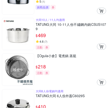
5
(
1
)
挑戰低價
券
大同10人 / 11人均適用
TATUNG大同 10-11人份不鏽鋼內鍋CSUS107
9
469
$
4.6
(
7
)
活動
券
【Ogula小倉】電煮鍋 蒸籠
218
$
補貨中
活動
券
大同6人份電鍋均適用
TATUNG大同 6人份外蓋C6029S
410
$