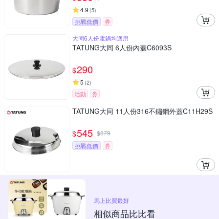
4.9
(
5
)
挑戰低價
券
大同6人份電鍋均適用
TATUNG大同 6人份內蓋C6093S
290
$
5
(
2
)
活動
券
TATUNG大同 11人份316不鏽鋼外蓋C11H29S
545
$
$
579
挑戰低價
券
馬上比買最好
相似商品比比看