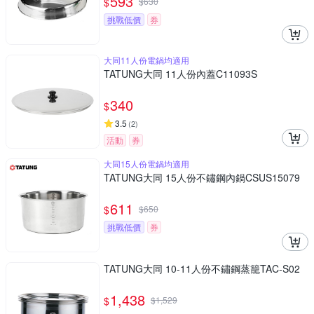
593
$
$
630
挑戰低價
券
大同11人份電鍋均適用
TATUNG大同 11人份內蓋C11093S
340
$
3.5
(
2
)
活動
券
大同15人份電鍋均適用
TATUNG大同 15人份不鏽鋼內鍋CSUS15079
611
$
$
650
挑戰低價
券
TATUNG大同 10-11人份不鏽鋼蒸籠TAC-S02
1,438
$
$
1,529