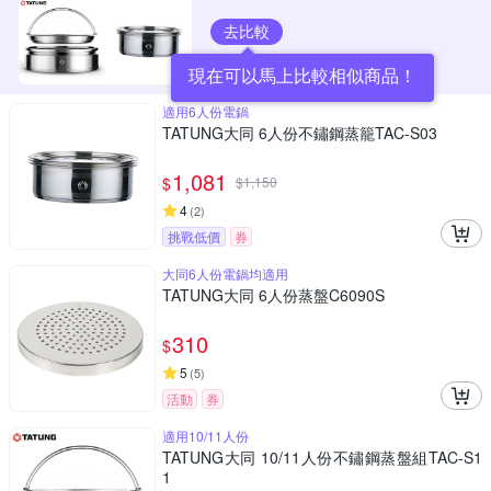
去比較
現在可以馬上比較相似商品！
適用6人份電鍋
TATUNG大同 6人份不鏽鋼蒸籠TAC-S03
1,081
$
$
1,150
4
(
2
)
挑戰低價
券
大同6人份電鍋均適用
TATUNG大同 6人份蒸盤C6090S
310
$
5
(
5
)
活動
券
適用10/11人份
TATUNG大同 10/11人份不鏽鋼蒸盤組TAC-S1
1