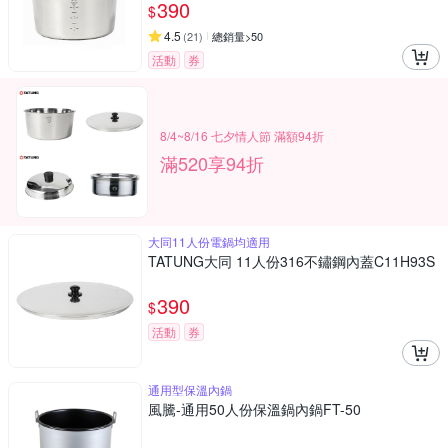
390
$
4.5
(
21
)
總銷量>50
活動
券
8/4~8/16 七夕情人節 滿額94折
滿520享94折
大同11人份電鍋均適用
TATUNG大同 11人份316不鏽鋼內蓋C11H93S
390
$
活動
券
通用型保溫內鍋
風騰-通用50人份保溫鍋內鍋FT-50