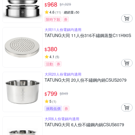
968
$
$
1,029
4.6
(
11
)
總銷量>50
限時下殺
券
大同11人份電鍋均適用
TATUNG大同 11人份316不鏽鋼蒸盤C11H90S
380
$
4.1
(
5
)
活動
券
大同20人份電鍋均適用
TATUNG大同 20人份不鏽鋼內鍋CSUS2079
799
$
$
849
5
(
1
)
挑戰低價
券
大同6人份電鍋均適用
TATUNG大同 6人份不鏽鋼內鍋CSUS6079