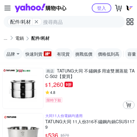
Yahoo購物中心
登入
配件/耗材
電鍋
配件/耗材
品牌
快速到貨
有現貨
挑戰低價
價格低到高
容量
TATUNG大同 不鏽鋼多用途雙層蒸籠 TA
商店
C-S02【愛買】
1,260
$
9折
4.8
限時下殺
大同11人份電鍋均適用
TATUNG大同 11人份316不鏽鋼內鍋CSUS117
9
536
$
$
570