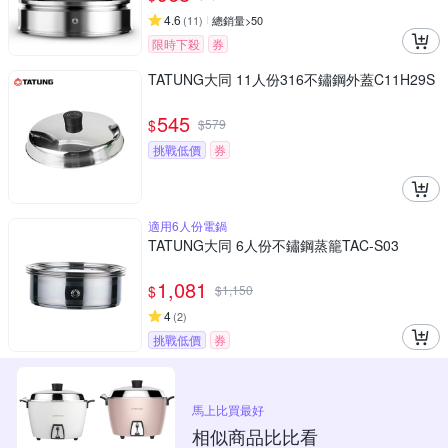
4.6
(
11
)
總銷量>50
限時下殺
券
TATUNG大同 11人份316不鏽鋼外蓋C11H29S
545
$
$
579
挑戰低價
券
適用6人份電鍋
TATUNG大同 6人份不鏽鋼蒸籠TAC-S03
1,081
$
$
1,150
4
(
2
)
挑戰低價
券
馬上比買最好
相似商品比比看