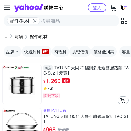
Yahoo購物中心
登入
配件/耗材
電鍋
配件/耗材
品牌
快速到貨
有現貨
挑戰低價
價格低到高
容量
TATUNG大同 不鏽鋼多用途雙層蒸籠 TA
商店
C-S02【愛買】
1,260
$
9折
4.8
限時下殺
適用10/11人份
TATUNG大同 10/11人份不鏽鋼蒸盤組TAC-S1
1
968
$
$
1,029