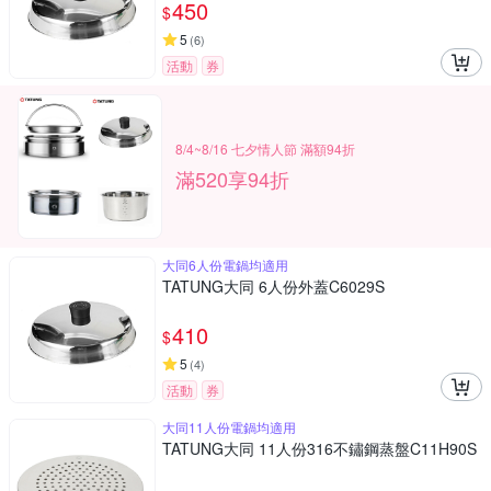
450
$
5
(
6
)
活動
券
8/4~8/16 七夕情人節 滿額94折
滿520享94折
大同6人份電鍋均適用
TATUNG大同 6人份外蓋C6029S
410
$
5
(
4
)
活動
券
大同11人份電鍋均適用
TATUNG大同 11人份316不鏽鋼蒸盤C11H90S