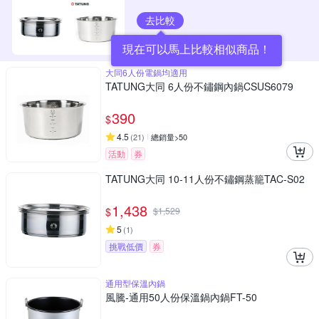
去比較
現在可以馬上比較相似商品！
大同6人份電鍋均適用
TATUNG大同 6人份不鏽鋼內鍋CSUS6079
390
$
4.5
(
21
)
總銷量>50
活動
券
TATUNG大同 10-11人份不鏽鋼蒸籠TAC-S02
1,438
$
$
1,529
5
(
1
)
挑戰低價
券
通用型保溫內鍋
風騰-通用50人份保溫鍋內鍋FT-50